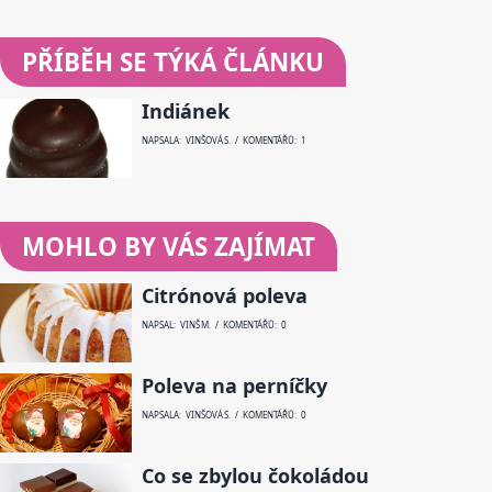
PŘÍBĚH SE TÝKÁ ČLÁNKU
Indiánek
NAPSALA: VINŠOVÁ S. / KOMENTÁŘŮ: 1
MOHLO BY VÁS ZAJÍMAT
Citrónová poleva
NAPSAL: VINŠ M. / KOMENTÁŘŮ: 0
Poleva na perníčky
NAPSALA: VINŠOVÁ S. / KOMENTÁŘŮ: 0
Co se zbylou čokoládou