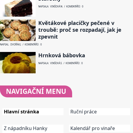
NAPSALA: VINŠOVÁ N. / KOMENTÁŘŮ: 0
Květákové placičky pečené v
troubě: proč se rozpadají, jak je
zpevnit
NAPSAL: DVOŘÁK J. / KOMENTÁŘŮ: 0
Hrnková bábovka
NAPSALA: VINŠOVÁ S. / KOMENTÁŘŮ: 0
NAVIGAČNÍ
MENU
Hlavní stránka
Ruční práce
Z nápadníku Hanky
Kalendář pro vinaře