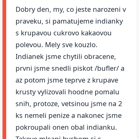
Dobry den, my, co jeste narozeni v
praveku, si pamatujeme indianky
s krupavou cukrovo kakaovou
polevou. Mely sve kouzlo.
Indianek jsme chytili obracene,
prvni jsme snedli piskot /bufler/ a
az potom jsme teprve z krupave
krusty vylizovali hoodne pomalu
snih, protoze, vetsinou jsme na 2
ks nemeli penize a nakonec jsme
pokroupali onen obal indianku.
Takove mlsani bychom si s