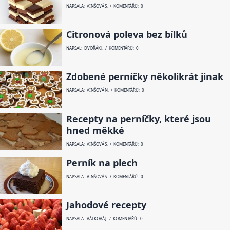
NAPSALA: VINŠOVÁ S. / KOMENTÁŘŮ: 0
Citronová poleva bez bílků
NAPSAL: DVOŘÁK J. / KOMENTÁŘŮ: 0
Zdobené perníčky několikrát jinak
NAPSALA: VINŠOVÁ N. / KOMENTÁŘŮ: 0
Recepty na perníčky, které jsou
hned měkké
NAPSALA: VINŠOVÁ S. / KOMENTÁŘŮ: 0
Perník na plech
NAPSALA: VINŠOVÁ S. / KOMENTÁŘŮ: 0
Jahodové recepty
NAPSALA: VÁLKOVÁ J. / KOMENTÁŘŮ: 0