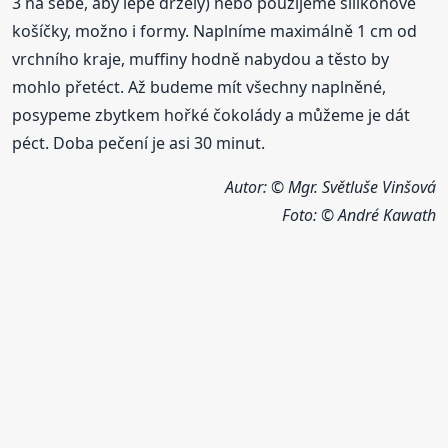
3 na sebe, aby lépe držely) nebo použijeme silikonové
košíčky, možno i formy. Naplníme maximálně 1 cm od
vrchního kraje, muffiny hodně nabydou a těsto by
mohlo přetéct. Až budeme mít všechny naplněné,
posypeme zbytkem hořké čokolády a můžeme je dát
péct. Doba pečení je asi 30 minut.
Autor: © Mgr. Světluše Vinšová
Foto:
© André Kawath