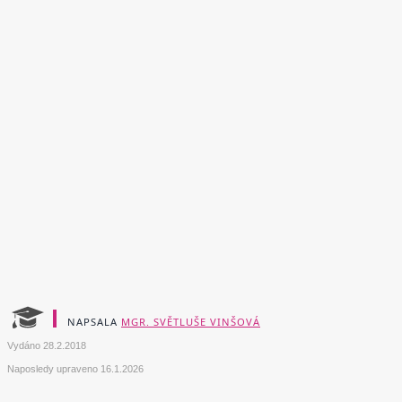
NAPSALA
MGR. SVĚTLUŠE VINŠOVÁ
Vydáno
28.2.2018
Naposledy upraveno
16.1.2026