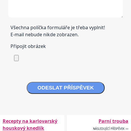
Všechna políčka formuláře je třeba vyplnit!
E-mail nebude nikde zobrazen.
Připojit obrázek
ODESLAT PŘÍSPĚVEK
Recepty na karlovarský
Parní trouba
houskový knedlík
NÁSLEDUJÍCÍ PŘÍSPĚVEK >>