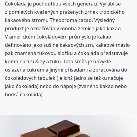
Čokoláda je pochoutkou všech generací. Vyrábí se
z pomletých kvašených pražených zrnek tropického
kakaového stromu Theobroma cacao. Výsledný
produkt je označován v mnoha zemích jako kakao.
V americkém čokoládovém průmyslu je kakao
definováno jako sušina kakaových zrn, kakaové máslo
pak znamená tukovou složku a čokoláda představuje
kombinaci sušiny a tuku. Tato směs je obvykle
oslazena cukrem a jinými přísadami a zpracována do
čokoládových tabulek (jejichž jádro se též označuje
jako čokoláda) nebo do nápoje (zvaného kakao nebo
horká čokoláda).