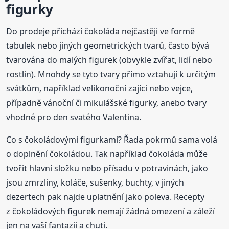
figurky
Do prodeje přichází čokoláda nejčastěji ve formě
tabulek nebo jiných geometrických tvarů, často bývá
tvarována do malých figurek (obvykle zvířat, lidí nebo
rostlin). Mnohdy se tyto tvary přímo vztahují k určitým
svátkům, například velikonoční zajíci nebo vejce,
případně vánoční či mikulášské figurky, anebo tvary
vhodné pro den svatého Valentina.
Co s čokoládovými figurkami? Řada pokrmů sama volá
o doplnění čokoládou. Tak například čokoláda může
tvořit hlavní složku nebo přísadu v potravinách, jako
jsou zmrzliny, koláče, sušenky, buchty, v jiných
dezertech pak najde uplatnění jako poleva. Recepty
z čokoládových figurek nemají žádná omezení a záleží
jen na vaší fantazii a chuti.