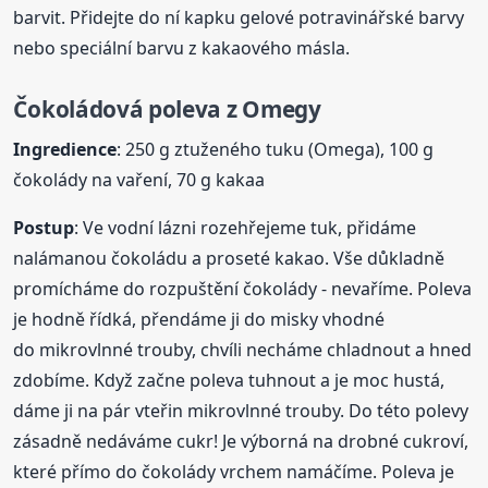
barvit. Přidejte do ní kapku gelové potravinářské barvy
nebo speciální barvu z kakaového másla.
Čokoládová poleva z Omegy
Ingredience
: 250 g ztuženého tuku (Omega), 100 g
čokolády na vaření, 70 g kakaa
Postup
: Ve vodní lázni rozehřejeme tuk, přidáme
nalámanou čokoládu a proseté kakao. Vše důkladně
promícháme do rozpuštění čokolády - nevaříme. Poleva
je hodně řídká, přendáme ji do misky vhodné
do mikrovlnné trouby, chvíli necháme chladnout a hned
zdobíme. Když začne poleva tuhnout a je moc hustá,
dáme ji na pár vteřin mikrovlnné trouby. Do této polevy
zásadně nedáváme cukr! Je výborná na drobné cukroví,
které přímo do čokolády vrchem namáčíme. Poleva je