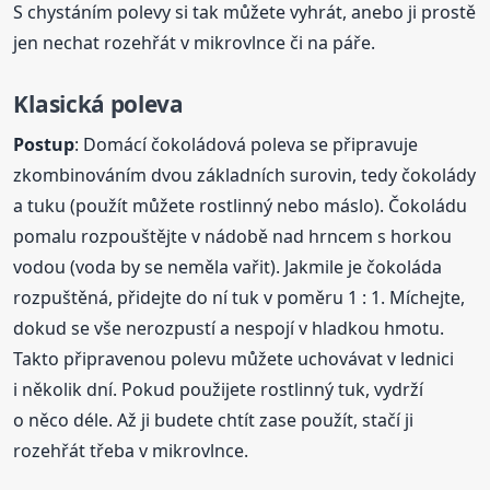
S chystáním polevy si tak můžete vyhrát, anebo ji prostě
jen nechat rozehřát v mikrovlnce či na páře.
Klasická poleva
Postup
: Domácí čokoládová poleva se připravuje
zkombinováním dvou základních surovin, tedy čokolády
a tuku (použít můžete rostlinný nebo máslo). Čokoládu
pomalu rozpouštějte v nádobě nad hrncem s horkou
vodou (voda by se neměla vařit). Jakmile je čokoláda
rozpuštěná, přidejte do ní tuk v poměru 1 : 1. Míchejte,
dokud se vše nerozpustí a nespojí v hladkou hmotu.
Takto připravenou polevu můžete uchovávat v lednici
i několik dní. Pokud použijete rostlinný tuk, vydrží
o něco déle. Až ji budete chtít zase použít, stačí ji
rozehřát třeba v mikrovlnce.