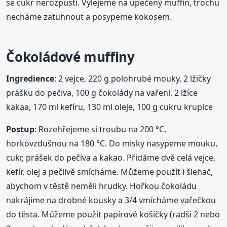
se cukr nerozpustí. Vylejeme na upečený muffin, trochu
necháme zatuhnout a posypeme kokosem.
Čokoládové muffiny
Ingredience
: 2 vejce, 220 g polohrubé mouky, 2 lžičky
prášku do pečiva, 100 g čokolády na vaření, 2 lžíce
kakaa, 170 ml kefíru, 130 ml oleje, 100 g cukru krupice
Postup
: Rozehřejeme si troubu na 200 °C,
horkovzdušnou na 180 °C. Do misky nasypeme mouku,
cukr, prášek do pečiva a kakao. Přidáme dvě celá vejce,
kefír, olej a pečlivě smícháme. Můžeme použít i šlehač,
abychom v těstě neměli hrudky. Hořkou čokoládu
nakrájíme na drobné kousky a 3/4 vmícháme vařečkou
do těsta. Můžeme použít papírové košíčky (radši 2 nebo