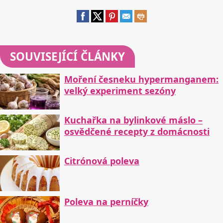
SOUVISEJÍCÍ ČLÁNKY
Moření česneku hypermanganem:
velký experiment sezóny
Kuchařka na bylinkové máslo –
osvědčené recepty z domácnosti
Citrónová poleva
Poleva na perníčky