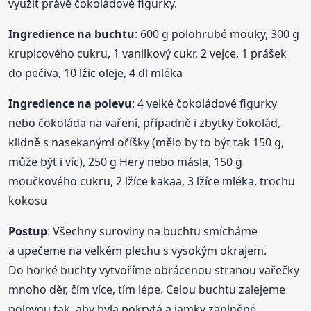
využít právě čokoládové figurky.
Ingredience na buchtu
: 600 g polohrubé mouky, 300 g
krupicového cukru, 1 vanilkový cukr, 2 vejce, 1 prášek
do pečiva, 10 lžic oleje, 4 dl mléka
Ingredience na polevu
: 4 velké čokoládové figurky
nebo čokoláda na vaření, případně i zbytky čokolád,
klidně s nasekanými oříšky (mělo by to být tak 150 g,
může být i víc), 250 g Hery nebo másla, 150 g
moučkového cukru, 2 lžíce kakaa, 3 lžíce mléka, trochu
kokosu
Postup
: Všechny suroviny na buchtu smícháme
a upečeme na velkém plechu s vysokým okrajem.
Do horké buchty vytvoříme obrácenou stranou vařečky
mnoho děr, čím více, tím lépe. Celou buchtu zalejeme
polevou tak, aby byla pokrytá a jamky zaplněné.