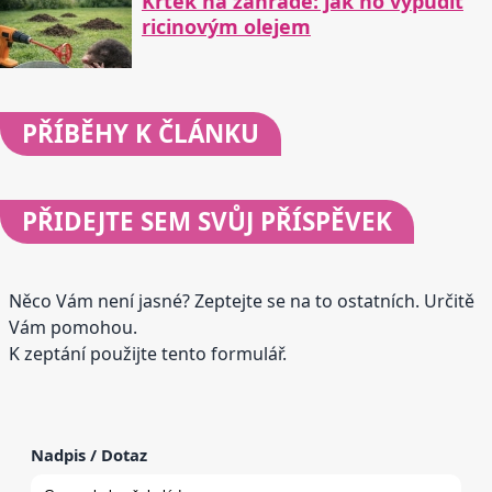
Krtek na zahradě: jak ho vypudit
ricinovým olejem
PŘÍBĚHY
K ČLÁNKU
PŘIDEJTE
SEM SVŮJ PŘÍSPĚVEK
Něco Vám není jasné? Zeptejte se na to ostatních. Určitě
Vám pomohou.
K zeptání použijte tento formulář.
Nadpis / Dotaz