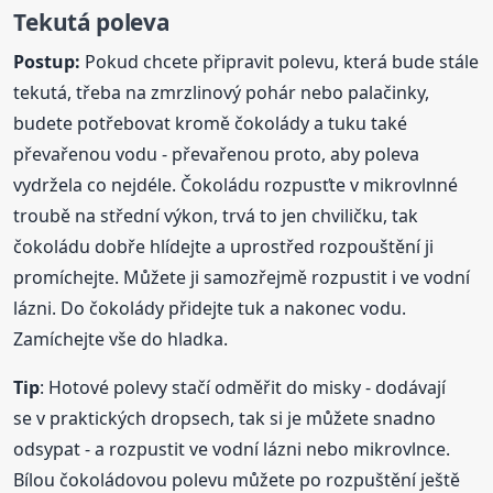
Tekutá poleva
Postup:
Pokud chcete připravit polevu, která bude stále
tekutá, třeba na zmrzlinový pohár nebo palačinky,
budete potřebovat kromě čokolády a tuku také
převařenou vodu - převařenou proto, aby poleva
vydržela co nejdéle. Čokoládu rozpusťte v mikrovlnné
troubě na střední výkon, trvá to jen chviličku, tak
čokoládu dobře hlídejte a uprostřed rozpouštění ji
promíchejte. Můžete ji samozřejmě rozpustit i ve vodní
lázni. Do čokolády přidejte tuk a nakonec vodu.
Zamíchejte vše do hladka.
Tip
: Hotové polevy stačí odměřit do misky - dodávají
se v praktických dropsech, tak si je můžete snadno
odsypat - a rozpustit ve vodní lázni nebo mikrovlnce.
Bílou čokoládovou polevu můžete po rozpuštění ještě