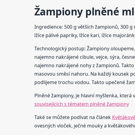
Žampiony plněné m
Ingredience: 500 g větších žampionů, 300 g 
lžíce pálivé papriky, lžíce kari, lžíce majorán
Technologický postup: Žampiony oloupeme, v
najemno nakrájené cibule, vejce, sýra, čes
najemno nakrájené nohy z žampionů. Takto
masovou směsí nahoru. Na každý kousek pol
podlijeme trochu vodou. Takto upečené ž
Plněné žampiony, je hlavní myšlenka, která v
souvisejících s tématem plněné žampiony
Také se můžete podívat na článek
Květákové 
ovesných vloček, ječné mouky a květákového 