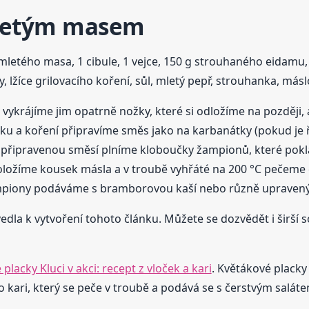
letým masem
mletého masa, 1 cibule, 1 vejce, 150 g strouhaného eidamu, 
ky, lžíce grilovacího koření, sůl, mletý pepř, strouhanka, másl
ykrájíme jim opatrně nožky, které si odložíme na později, 
neku a koření připravíme směs jako na karbanátky (pokud je
 připravenou směsí plníme kloboučky žampionů, které pok
ožíme kousek másla a v troubě vyhřáté na 200 °C pečeme c
ampiony podáváme s bramborovou kaší nebo různě upraven
edla k vytvoření tohoto článku. Můžete se dozvědět i širší so
placky Kluci v akci: recept z vloček a kari
. Květákové placky
kari, který se peče v troubě a podává se s čerstvým saláte