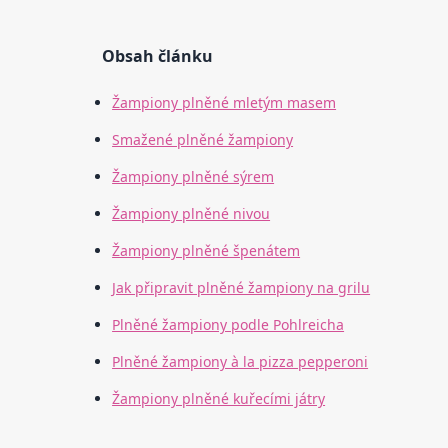
Obsah článku
Žampiony plněné mletým masem
Smažené plněné žampiony
Žampiony plněné sýrem
Žampiony plněné nivou
Žampiony plněné špenátem
Jak připravit plněné žampiony na grilu
Plněné žampiony podle Pohlreicha
Plněné žampiony à la pizza pepperoni
Žampiony plněné kuřecími játry