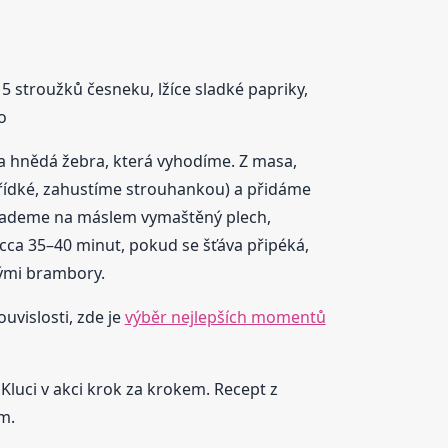
5 stroužků česneku, lžíce sladké papriky,
o
a hnědá žebra, která vyhodíme. Z masa,
 řídké, zahustíme strouhankou) a přidáme
lademe na máslem vymaštěný plech,
ca 35–40 minut, pokud se šťáva připéká,
ými brambory.
uvislosti, zde je
výběr nejlepších momentů
 Kluci v akci krok za krokem. Recept z
m.