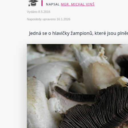
NAPSAL
MGR. MICHAL VINŠ
Vydáno
8.5.2016
Naposledy upraveno
16.1.2026
Jedná se o hlavičky žampionů, které jsou pl