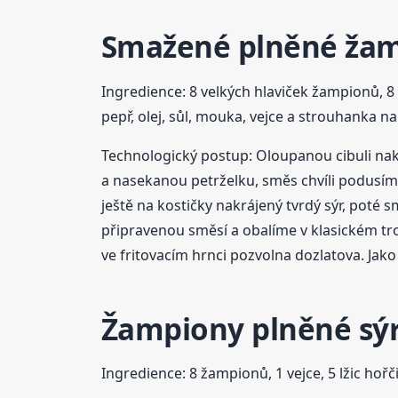
Smažené plněné ža
Ingredience: 8 velkých hlaviček žampionů, 8 
pepř, olej, sůl, mouka, vejce a strouhanka na
Technologický postup: Oloupanou cibuli nak
a nasekanou petrželku, směs chvíli podusím
ještě na kostičky nakrájený tvrdý sýr, poté
připravenou směsí a obalíme v klasickém t
ve fritovacím hrnci pozvolna dozlatova. Jak
Žampiony plněné sý
Ingredience: 8 žampionů, 1 vejce, 5 lžic hořč