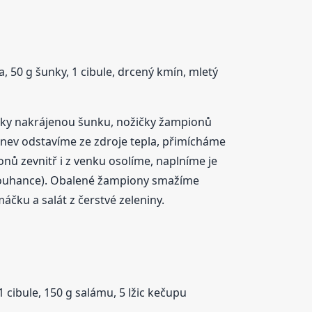
, 50 g šunky, 1 cibule, drcený kmín, mletý
ičky nakrájenou šunku, nožičky žampionů
nev odstavíme ze zdroje tepla, přimícháme
nů zevnitř i z venku osolíme, naplníme je
trouhance). Obalené žampiony smažíme
čku a salát z čerstvé zeleniny.
1 cibule, 150 g salámu, 5 lžic kečupu