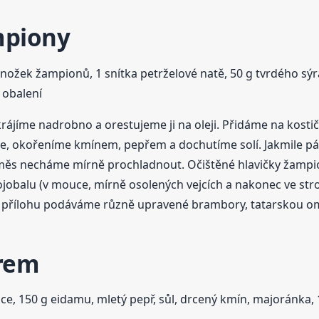
mpiony
nožek žampionů, 1 snítka petrželové natě, 50 g tvrdého sýra
 obalení
rájíme nadrobno a orestujeme ji na oleji. Přidáme na kost
e, okořeníme kmínem, pepřem a dochutíme solí. Jakmile pá
 směs necháme mírně prochladnout. Očištěné hlavičky žampio
rojobalu (v mouce, mírně osolených vejcích a nakonec ve s
o přílohu podáváme různě upravené brambory, tatarskou omá
rem
ice, 150 g eidamu, mletý pepř, sůl, drcený kmín, majoránka, 