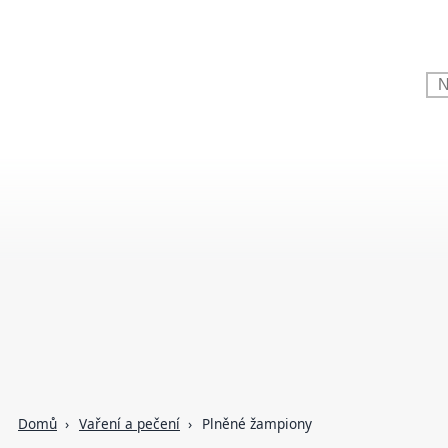
Domů
Vaření a pečení
Plněné žampiony