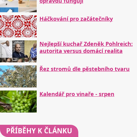
opravdu fungují
Háčkování pro začátečníky
Nejlepší kuchař Zdeněk Pohlreich:
autorita versus domácí realita
Řez stromů dle pěstebního tvaru
Kalendář pro vinaře - srpen
PŘÍBĚHY
K ČLÁNKU