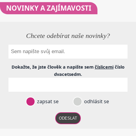
NOVINKY
A ZAJÍMAVOSTI
Chcete odebírat naše novinky?
Dokažte, že jste člověk a napište sem
číslicemi
číslo
dvacetsedm
.
zapsat se
odhlásit se
ODESLAT