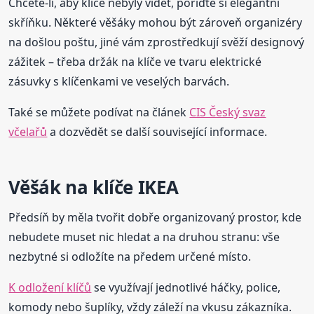
Chcete-li, aby klíče nebyly vidět, pořiďte si elegantní
skříňku. Některé věšáky mohou být zároveň organizéry
na došlou poštu, jiné vám zprostředkují svěží designový
zážitek – třeba držák na klíče ve tvaru elektrické
zásuvky s klíčenkami ve veselých barvách.
Také se můžete podívat na článek
CIS Český svaz
včelařů
a dozvědět se další související informace.
Věšák na klíče IKEA
Předsíň by měla tvořit dobře organizovaný prostor, kde
nebudete muset nic hledat a na druhou stranu: vše
nezbytné si odložíte na předem určené místo.
K odložení klíčů
se využívají jednotlivé háčky, police,
komody nebo šuplíky, vždy záleží na vkusu zákazníka.