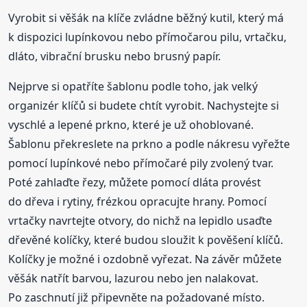
Vyrobit si věšák na klíče zvládne běžný kutil, který má
k dispozici lupínkovou nebo přímočarou pilu, vrtačku,
dláto, vibrační brusku nebo brusný papír.
Nejprve si opatříte šablonu podle toho, jak velký
organizér klíčů si budete chtít vyrobit. Nachystejte si
vyschlé a lepené prkno, které je už ohoblované.
Šablonu překreslete na prkno a podle nákresu vyřežte
pomocí lupínkové nebo přímočaré pily zvolený tvar.
Poté zahlaďte řezy, můžete pomocí dláta provést
do dřeva i rytiny, frézkou opracujte hrany. Pomocí
vrtačky navrtejte otvory, do nichž na lepidlo usaďte
dřevěné kolíčky, které budou sloužit k pověšení klíčů.
Kolíčky je možné i ozdobně vyřezat. Na závěr můžete
věšák natřít barvou, lazurou nebo jen nalakovat.
Po zaschnutí již připevněte na požadované místo.