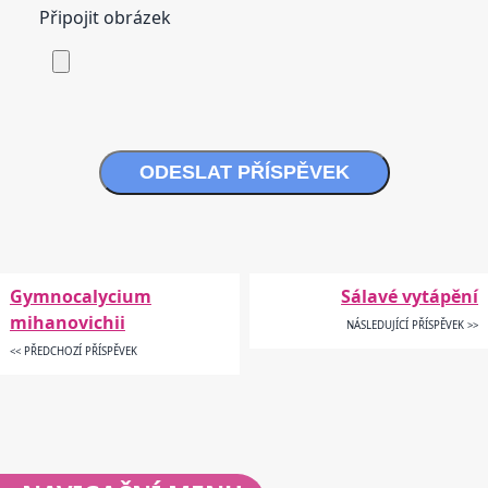
Připojit obrázek
ODESLAT PŘÍSPĚVEK
Gymnocalycium
Sálavé vytápění
mihanovichii
NÁSLEDUJÍCÍ PŘÍSPĚVEK >>
<< PŘEDCHOZÍ PŘÍSPĚVEK