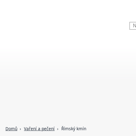
Domů
Vaření a pečení
Římský kmín