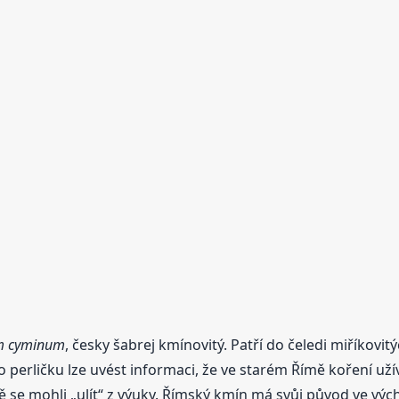
m cyminum
, česky šabrej kmínovitý. Patří do čeledi miříkovit
 perličku lze uvést informaci, že ve starém Římě koření užíva
 se mohli „ulít“ z výuky. Římský kmín má svůj původ ve výc