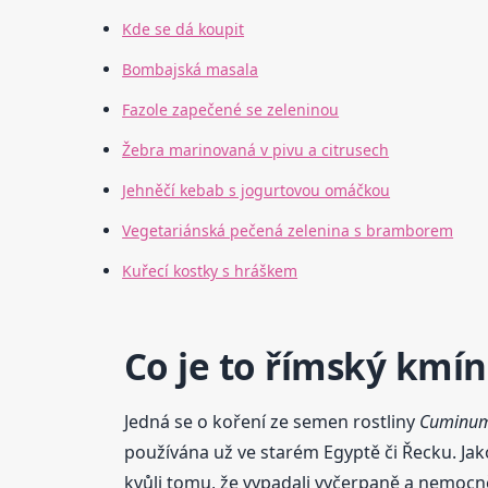
Kde se dá koupit
Bombajská masala
Fazole zapečené se zeleninou
Žebra marinovaná v pivu a citrusech
Jehněčí kebab s jogurtovou omáčkou
Vegetariánská pečená zelenina s bramborem
Kuřecí kostky s hráškem
Co je to římský kmín
Jedná se o koření ze semen rostliny
Cuminu
používána už ve starém Egyptě či Řecku. Jako
kvůli tomu, že vypadali vyčerpaně a nemocně