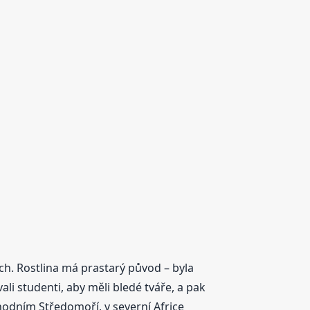
ých. Rostlina má prastarý původ – byla
li studenti, aby měli bledé tváře, a pak
hodním Středomoří, v severní Africe