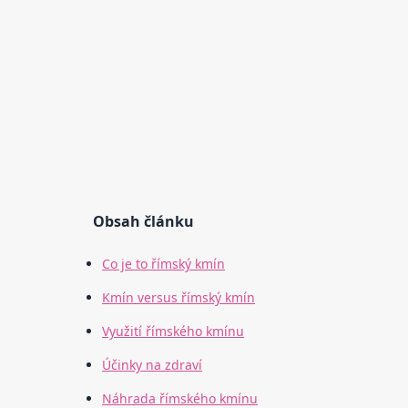
Obsah článku
Co je to římský kmín
Kmín versus římský kmín
Využití římského kmínu
Účinky na zdraví
Náhrada římského kmínu