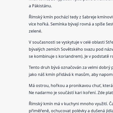
a Pákistánu.
Římský kmín pochází tedy z šabreje kmínovit
více hořká. Semínka bývají rovná a spíše šest
zelené.
V současnosti se vyskytuje v celé oblasti S
bývalých zemích Sovětského svazu pod názvem
se kombinuje s koriandrem). Je v podstatě ro
Tento druh bývá označován za velmi dobrý př
jako náš kmín přidává k masům, aby napomáh
Má ostrou, hořkou a pronikavou chuť, která
Ne nadarmo je součástí kari koření. Zde plat
Římský kmín má v kuchyni mnoho využití. Ča
přiměřeně, ochucovat polévky a dušená jídla.