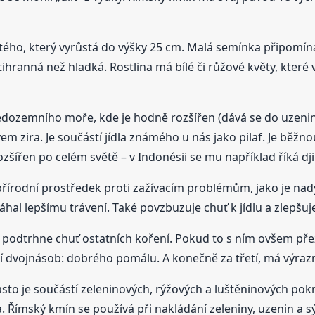
ého, který vyrůstá do výšky 25 cm. Malá semínka připomínají
ihranná než hladká. Rostlina má bílé či růžové květy, které v
tředozemního moře, kde je hodně rozšířen (dává se do uzenin
 zira. Je součástí jídla známého u nás jako pilaf. Je běžno
zšířen po celém světě – v Indonésii se mu například říká dj
írodní prostředek proti zažívacím problémům, jako je nadým
al lepšímu trávení. Také povzbuzuje chuť k jídlu a zlepšuj
 podtrhne chuť ostatních koření. Pokud to s ním ovšem př
í dvojnásob: dobrého pomálu. A konečně za třetí, má výrazně
sto je součástí zeleninových, rýžových a luštěninových po
 Římský kmín se používá při nakládání zeleniny, uzenin a sýr