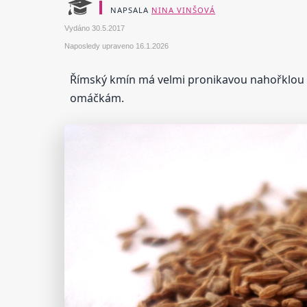
NAPSALA
NINA VINŠOVÁ
Vydáno
30.5.2017
Naposledy upraveno
16.1.2026
Římský kmín má velmi pronikavou nahořklou c
omáčkám.