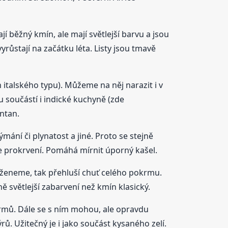
 běžný kmín, ale mají světlejší barvu a jsou
yrůstají na začátku léta. Listy jsou tmavě
 italského typu). Můžeme na něj narazit i v
u součástí i indické kuchyně (zde
intan.
ání či plynatost a jiné. Proto se stejně
e prokrvení. Pomáhá mírnit úporný kašel.
eženeme, tak přehluší chuť celého pokrmu.
 světlejší zabarvení než kmín klasický.
krmů. Dále se s ním mohou, ale opravdu
ů. Užitečný je i jako součást kysaného zelí.