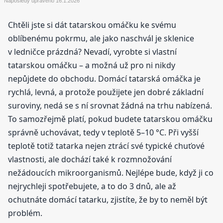
Naposledy upraveno
16.1.2026
Chtěli jste si dát tatarskou omáčku ke svému
oblíbenému pokrmu, ale jako naschvál je sklenice
v ledničce prázdná? Nevadí, vyrobte si vlastní
tatarskou omáčku – a možná už pro ni nikdy
nepůjdete do obchodu. Domácí tatarská omáčka je
rychlá, levná, a protože použijete jen dobré základní
suroviny, nedá se s ní srovnat žádná na trhu nabízená.
To samozřejmě platí, pokud budete tatarskou omáčku
správně uchovávat, tedy v teplotě 5–10 °C. Při vyšší
teplotě totiž tatarka nejen ztrácí své typické chuťové
vlastnosti, ale dochází také k rozmnožování
nežádoucích mikroorganismů. Nejlépe bude, když ji co
nejrychleji spotřebujete, a to do 3 dnů, ale až
ochutnáte domácí tatarku, zjistíte, že by to neměl být
problém.