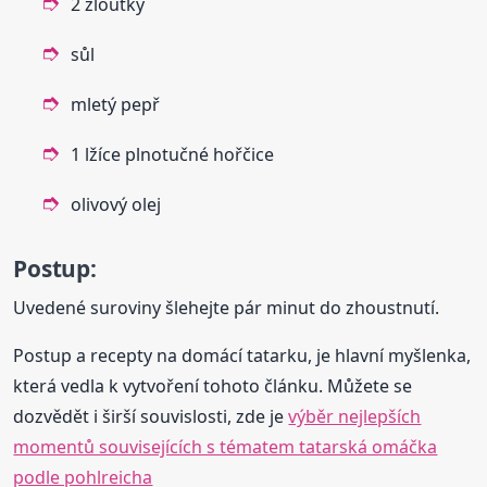
2 žloutky
sůl
mletý pepř
1 lžíce plnotučné hořčice
olivový olej
Postup:
Uvedené suroviny šlehejte pár minut do zhoustnutí.
Postup a recepty na domácí tatarku, je hlavní myšlenka,
která vedla k vytvoření tohoto článku. Můžete se
dozvědět i širší souvislosti, zde je
výběr nejlepších
momentů souvisejících s tématem tatarská omáčka
podle pohlreicha