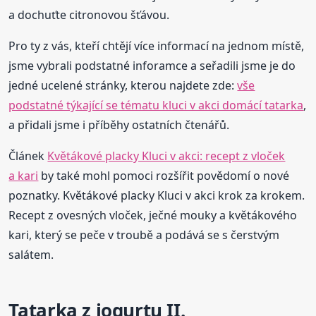
a dochuťte citronovou šťávou.
Pro ty z vás, kteří chtějí více informací na jednom místě,
jsme vybrali podstatné inforamce a seřadili jsme je do
jedné ucelené stránky, kterou najdete zde:
vše
podstatné týkající se tématu kluci v akci domácí tatarka
,
a přidali jsme i příběhy ostatních čtenářů.
Článek
Květákové placky Kluci v akci: recept z vloček
a kari
by také mohl pomoci rozšířit povědomí o nové
poznatky. Květákové placky Kluci v akci krok za krokem.
Recept z ovesných vloček, ječné mouky a květákového
kari, který se peče v troubě a podává se s čerstvým
salátem.
Tatarka z jogurtu II.