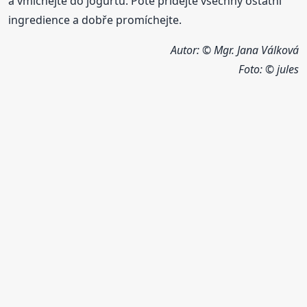
a vmíchejte do jogurtu. Poté přidejte všechny ostatní
ingredience a dobře promíchejte.
Autor: © Mgr. Jana Válková
Foto: ©
jules