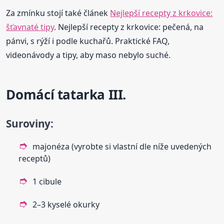
Za zmínku stojí také článek
Nejlepší recepty z krkovice:
šťavnaté tipy
. Nejlepší recepty z krkovice: pečená, na
pánvi, s rýží i podle kuchařů. Praktické FAQ,
videonávody a tipy, aby maso nebylo suché.
Domácí tatarka III.
Suroviny:
majonéza (vyrobte si vlastní dle níže uvedených
receptů)
1 cibule
2–3 kyselé okurky