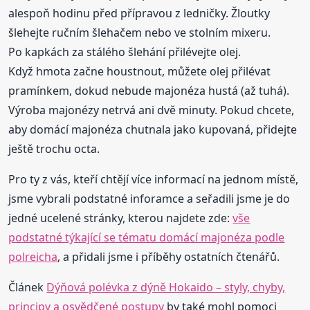
alespoň hodinu před přípravou z ledničky. Žloutky
šlehejte ručním šlehačem nebo ve stolním mixeru.
Po kapkách za stálého šlehání přilévejte olej.
Když hmota začne houstnout, můžete olej přilévat
pramínkem, dokud nebude majonéza hustá (až tuhá).
Výroba majonézy netrvá ani dvě minuty. Pokud chcete,
aby domácí majonéza chutnala jako kupovaná, přidejte
ještě trochu octa.
Pro ty z vás, kteří chtějí více informací na jednom místě,
jsme vybrali podstatné inforamce a seřadili jsme je do
jedné ucelené stránky, kterou najdete zde:
vše
podstatné týkající se tématu domácí majonéza podle
polreicha
, a přidali jsme i příběhy ostatních čtenářů.
Článek
Dýňová polévka z dýně Hokaido – styly, chyby,
principy a osvědčené postupy
by také mohl pomoci