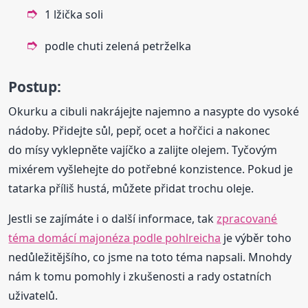
1 lžička soli
podle chuti zelená petrželka
Postup:
Okurku a cibuli nakrájejte najemno a nasypte do vysoké
nádoby. Přidejte sůl, pepř, ocet a hořčici a nakonec
do mísy vyklepněte vajíčko a zalijte olejem. Tyčovým
mixérem vyšlehejte do potřebné konzistence. Pokud je
tatarka příliš hustá, můžete přidat trochu oleje.
Jestli se zajímáte i o další informace, tak
zpracované
téma domácí majonéza podle pohlreicha
je výběr toho
nedůležitějšího, co jsme na toto téma napsali. Mnohdy
nám k tomu pomohly i zkušenosti a rady ostatních
uživatelů.