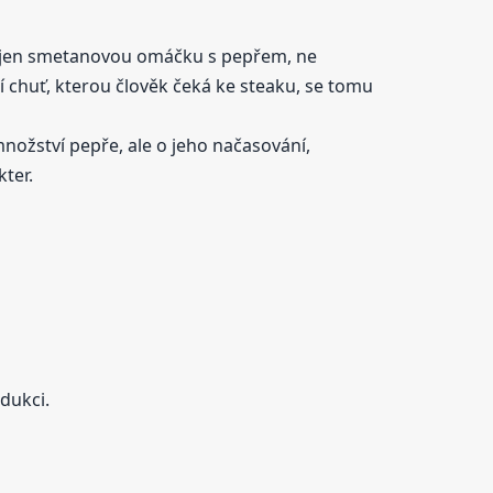
ám jen smetanovou omáčku s pepřem, ne
 chuť, kterou člověk čeká ke steaku, se tomu
množství pepře, ale o jeho načasování,
kter.
dukci.