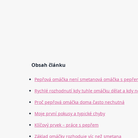
Obsah článku
Pepřová omáčka není smetanová omáčka s pepře
Rychlé rozhodnutí kdy tuhle omáčku dělat a kdy n
Proč pepřová omáčka doma často nechutná
Moje první pokusy a typické chyby
Klíčový prvek – práce s pepřem
Základ omáčky rozhoduje víc než smetana