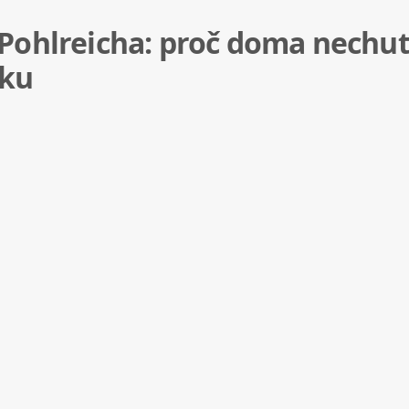
ohlreicha: proč doma nechutn
dku