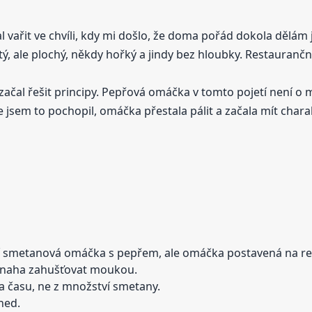
 vařit ve chvíli, kdy mi došlo, že doma pořád dokola děl
, ale plochý, někdy hořký a jindy bez hloubky. Restauranční
 začal řešit principy. Pepřová omáčka v tomto pojetí není o 
 jsem to pochopil, omáčka přestala pálit a začala mít chara
 smetanová omáčka s pepřem, ale omáčka postavená na re
naha zahušťovat moukou.
a času, ne z množství smetany.
ned.