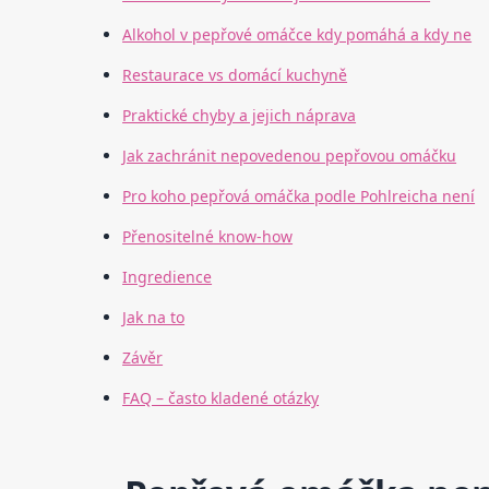
Alkohol v pepřové omáčce kdy pomáhá a kdy ne
Restaurace vs domácí kuchyně
Praktické chyby a jejich náprava
Jak zachránit nepovedenou pepřovou omáčku
Pro koho pepřová omáčka podle Pohlreicha není
Přenositelné know-how
Ingredience
Jak na to
Závěr
FAQ – často kladené otázky