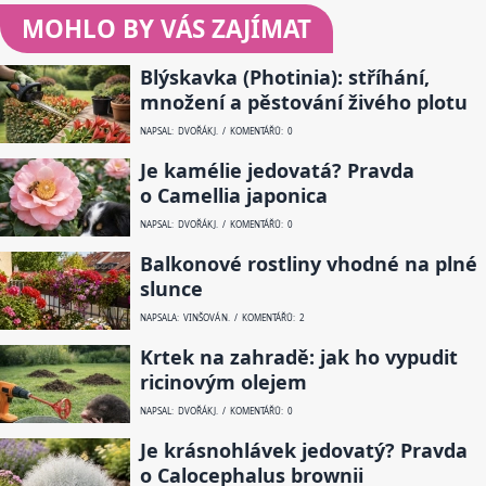
MOHLO BY VÁS ZAJÍMAT
Blýskavka (Photinia): stříhání,
množení a pěstování živého plotu
NAPSAL: DVOŘÁK J. / KOMENTÁŘŮ: 0
Je kamélie jedovatá? Pravda
o Camellia japonica
NAPSAL: DVOŘÁK J. / KOMENTÁŘŮ: 0
Balkonové rostliny vhodné na plné
slunce
NAPSALA: VINŠOVÁ N. / KOMENTÁŘŮ: 2
Krtek na zahradě: jak ho vypudit
ricinovým olejem
NAPSAL: DVOŘÁK J. / KOMENTÁŘŮ: 0
Je krásnohlávek jedovatý? Pravda
o Calocephalus brownii