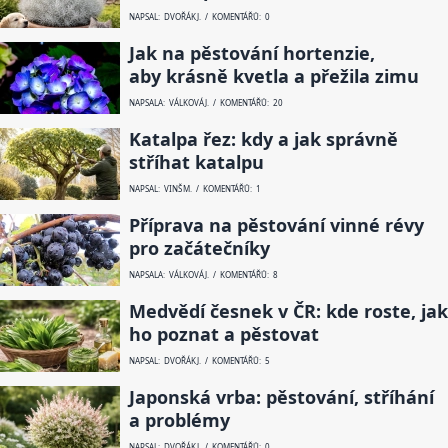
NAPSAL: DVOŘÁK J. / KOMENTÁŘŮ: 0
Jak na pěstování hortenzie,
aby krásně kvetla a přežila zimu
NAPSALA: VÁLKOVÁ J. / KOMENTÁŘŮ: 20
Katalpa řez: kdy a jak správně
stříhat katalpu
NAPSAL: VINŠ M. / KOMENTÁŘŮ: 1
Příprava na pěstování vinné révy
pro začátečníky
NAPSALA: VÁLKOVÁ J. / KOMENTÁŘŮ: 8
Medvědí česnek v ČR: kde roste, jak
ho poznat a pěstovat
NAPSAL: DVOŘÁK J. / KOMENTÁŘŮ: 5
Japonská vrba: pěstování, stříhání
a problémy
NAPSAL: DVOŘÁK J. / KOMENTÁŘŮ: 0