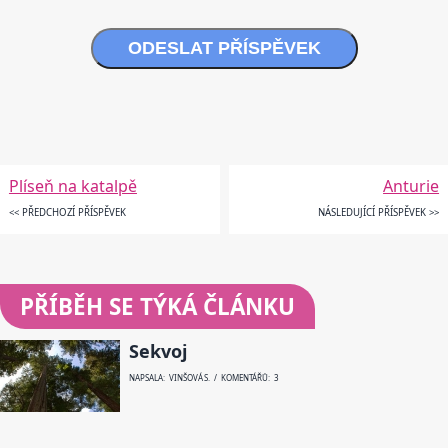
ODESLAT PŘÍSPĚVEK
Plíseň na katalpě
Anturie
<< PŘEDCHOZÍ PŘÍSPĚVEK
NÁSLEDUJÍCÍ PŘÍSPĚVEK >>
PŘÍBĚH SE TÝKÁ ČLÁNKU
Sekvoj
NAPSALA: VINŠOVÁ S. / KOMENTÁŘŮ: 3