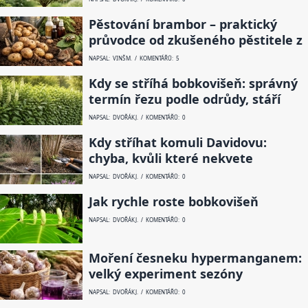
Pěstování brambor – praktický
průvodce od zkušeného pěstitele z
NAPSAL: VINŠ M. / KOMENTÁŘŮ: 5
Kdy se stříhá bobkovišeň: správný
termín řezu podle odrůdy, stáří
NAPSAL: DVOŘÁK J. / KOMENTÁŘŮ: 0
Kdy stříhat komuli Davidovu:
chyba, kvůli které nekvete
NAPSAL: DVOŘÁK J. / KOMENTÁŘŮ: 0
Jak rychle roste bobkovišeň
NAPSAL: DVOŘÁK J. / KOMENTÁŘŮ: 0
Moření česneku hypermanganem:
velký experiment sezóny
NAPSAL: DVOŘÁK J. / KOMENTÁŘŮ: 0