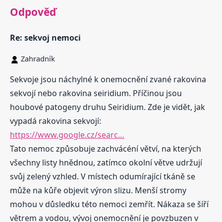
Odpověď
Re: sekvoj nemoci
Zahradník
Sekvoje jsou náchylné k onemocnění zvané rakovina
sekvojí nebo rakovina seiridium. Příčinou jsou
houbové patogeny druhu Seiridium. Zde je vidět, jak
vypadá rakovina sekvojí:
https://www.google.cz/searc…
Tato nemoc způsobuje zachvácéní větví, na kterých
všechny listy hnědnou, zatímco okolní větve udržují
svůj zelený vzhled. V místech odumírající tkáně se
může na kůře objevit výron slizu. Menší stromy
mohou v důsledku této nemoci zemřít. Nákaza se šíří
větrem a vodou, vývoj onemocnění je povzbuzen v