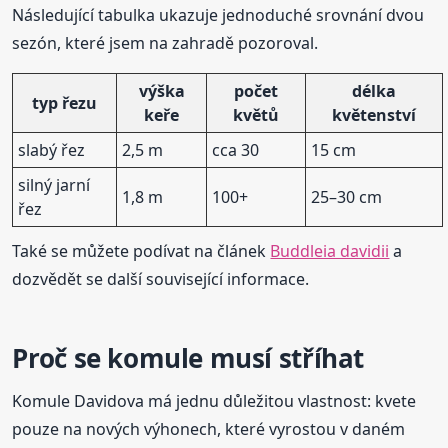
Následující tabulka ukazuje jednoduché srovnání dvou
sezón, které jsem na zahradě pozoroval.
výška
počet
délka
typ řezu
keře
květů
květenství
slabý řez
2,5 m
cca 30
15 cm
silný jarní
1,8 m
100+
25–30 cm
řez
Také se můžete podívat na článek
Buddleia davidii
a
dozvědět se další související informace.
Proč se komule musí stříhat
Komule Davidova má jednu důležitou vlastnost: kvete
pouze na nových výhonech, které vyrostou v daném