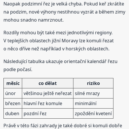
Naopak podzimní řez je velká chyba. Pokud keř zkrátíte
na podzim, nové výhony nestihnou vyzrát a během zimy
mohou snadno namrznout.
Rozdíly mohou být také mezi jednotlivými regiony.
V teplejších oblastech jižní Moravy lze komuli řezat
o něco dříve než například v horských oblastech.
Následující tabulka ukazuje orientační kalendář řezu
podle počasí.
měsíc
co dělat
riziko
únor
většinou ještě neřezat
silné mrazy
březen
hlavní řez komule
minimální
duben
pozdní řez
zpoždění kvetení
Právě v této fázi zahrady je také dobré si komuli dobře