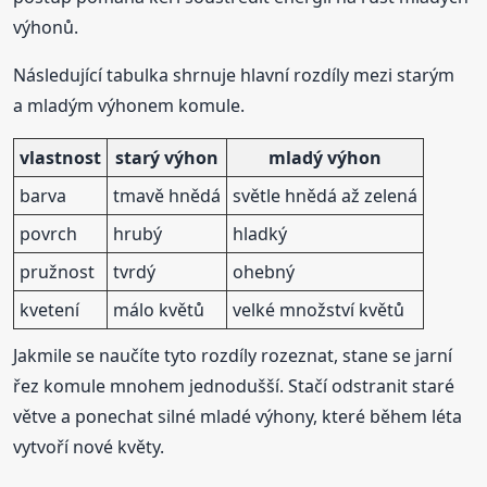
výhonů.
Následující tabulka shrnuje hlavní rozdíly mezi starým
a mladým výhonem komule.
vlastnost
starý výhon
mladý výhon
barva
tmavě hnědá
světle hnědá až zelená
povrch
hrubý
hladký
pružnost
tvrdý
ohebný
kvetení
málo květů
velké množství květů
Jakmile se naučíte tyto rozdíly rozeznat, stane se jarní
řez komule mnohem jednodušší. Stačí odstranit staré
větve a ponechat silné mladé výhony, které během léta
vytvoří nové květy.