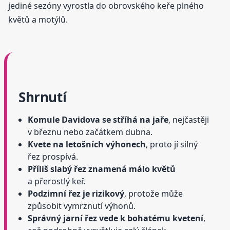
jediné sezóny vyrostla do obrovského keře plného
květů a motýlů.
Shrnutí
Komule Davidova se stříhá na jaře
, nejčastěji
v březnu nebo začátkem dubna.
Kvete na letošních výhonech
, proto jí silný
řez prospívá.
Příliš slabý řez znamená málo květů
a přerostlý keř.
Podzimní řez je rizikový
, protože může
způsobit vymrznutí výhonů.
Správný jarní řez vede k bohatému kvetení
,