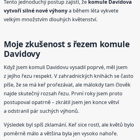
Tento jednoduchý postup zajistí, že
komule Davidova
vytvoří silné nové výhony
a během léta vykvete
velkým množstvím dlouhých květenství.
Moje zkušenost s řezem komule
Davidovy
Když jsem komuli Davidovu vysadil poprvé, měl jsem
z jejího řezu respekt. V zahradnických knihách se často
píše, že se má keř prořezávat, ale málokdy tam člověk
najde skutečný rozsah řezu. První roky jsem proto
postupoval opatrně – zkrátil jsem jen konce větví
a odstranil pár suchých výhonů.
Výsledek byl spíš zklamání. Keř sice rostl, ale květů bylo
poměrně málo a většina byla jen vysoko nahoře.