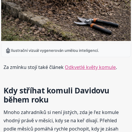
🤖
Ilustrační vizuál vygenerován umělou inteligencí.
Za zmínku stojí také článek
Odkvetlé květy komule
.
Kdy stříhat komuli Davidovu
během roku
Mnoho zahradníků si není jistých, zda je řez komule
vhodný právě v měsíci, kdy se na keř dívají. Přehled
podle měsíců pomáhá rychle pochopit, kdy je zásah