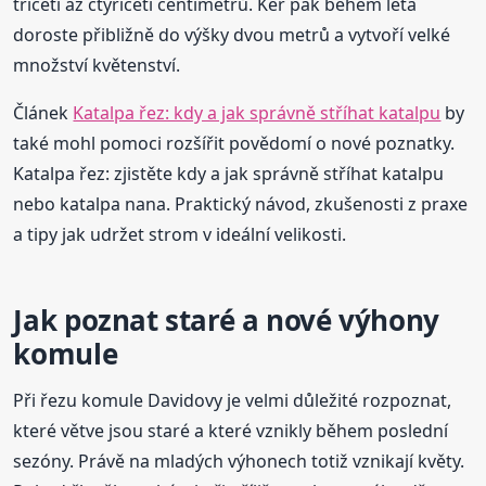
třiceti až čtyřiceti centimetrů. Keř pak během léta
doroste přibližně do výšky dvou metrů a vytvoří velké
množství květenství.
Článek
Katalpa řez: kdy a jak správně stříhat katalpu
by
také mohl pomoci rozšířit povědomí o nové poznatky.
Katalpa řez: zjistěte kdy a jak správně stříhat katalpu
nebo katalpa nana. Praktický návod, zkušenosti z praxe
a tipy jak udržet strom v ideální velikosti.
Jak poznat staré a nové výhony
komule
Při řezu komule Davidovy je velmi důležité rozpoznat,
které větve jsou staré a které vznikly během poslední
sezóny. Právě na mladých výhonech totiž vznikají květy.