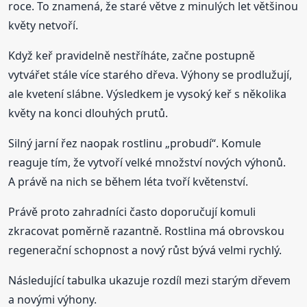
roce. To znamená, že staré větve z minulých let většinou
květy netvoří.
Když keř pravidelně nestříháte, začne postupně
vytvářet stále více starého dřeva. Výhony se prodlužují,
ale kvetení slábne. Výsledkem je vysoký keř s několika
květy na konci dlouhých prutů.
Silný jarní řez naopak rostlinu „probudí“. Komule
reaguje tím, že vytvoří velké množství nových výhonů.
A právě na nich se během léta tvoří květenství.
Právě proto zahradníci často doporučují komuli
zkracovat poměrně razantně. Rostlina má obrovskou
regenerační schopnost a nový růst bývá velmi rychlý.
Následující tabulka ukazuje rozdíl mezi starým dřevem
a novými výhony.