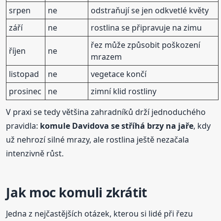
srpen
ne
odstraňují se jen odkvetlé květy
září
ne
rostlina se připravuje na zimu
řez může způsobit poškození
říjen
ne
mrazem
listopad
ne
vegetace končí
prosinec
ne
zimní klid rostliny
V praxi se tedy většina zahradníků drží jednoduchého
pravidla:
komule Davidova se stříhá brzy na jaře
, kdy
už nehrozí silné mrazy, ale rostlina ještě nezačala
intenzivně růst.
Jak moc komuli zkrátit
Jedna z nejčastějších otázek, kterou si lidé při řezu