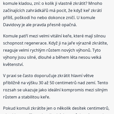
komule kladou, zní: o kolik ji vlastně zkrátit? Mnoho
začínajících zahrádkářů má pocit, že když keř zkrátí
příliš, poškodí ho nebo dokonce zničí. U komule
Davidovy je ale pravda přesně opačná.
Komule patří mezi velmi vitální keře, které mají silnou
schopnost regenerace. Když ji na jaře výrazně zkrátíte,
reaguje velmi rychlým růstem nových výhonů. Tyto
výhony jsou silné, dlouhé a během léta nesou velká
květenství.
V praxi se často doporučuje zkrátit hlavní větve
přibližně na výšku 30 až 50 centimetrů nad zemí. Tento
rozsah se ukazuje jako ideální kompromis mezi silným
růstem a stabilitou keře.
Pokud komuli zkrátíte jen o několik desítek centimetrů,