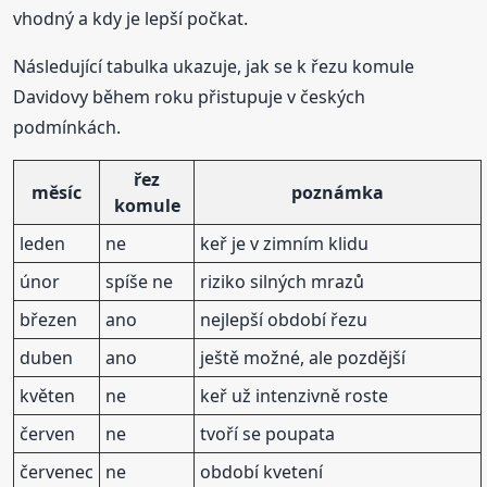
vhodný a kdy je lepší počkat.
Následující tabulka ukazuje, jak se k řezu komule
Davidovy během roku přistupuje v českých
podmínkách.
řez
měsíc
poznámka
komule
leden
ne
keř je v zimním klidu
únor
spíše ne
riziko silných mrazů
březen
ano
nejlepší období řezu
duben
ano
ještě možné, ale pozdější
květen
ne
keř už intenzivně roste
červen
ne
tvoří se poupata
červenec
ne
období kvetení