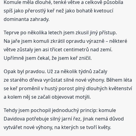
Komule měla dlouhé, tenké větve a celkově působila
spíš jako přerostlý keř než jako bohatě kvetoucí
dominanta zahrady.
Teprve po několika letech jsem zkusil jiný přístup.
Na jaře jsem komuli zkrátil opravdu výrazně – některé
větve zůstaly jen asi třicet centimetrů nad zemí.
Upřímně jsem čekal, že jsem keř zničil.
Opak byl pravdou. Už za několik týdnů začaly
ze starého dřeva vyrůstat silné nové výhony. Během léta
se keř proměnil v hustý porost plný dlouhých květenství
a kolem něj se začali objevovat motýli.
Tehdy jsem pochopil jednoduchý princip: komule
Davidova potřebuje silný jarní řez, jinak nemá důvod
vytvářet nové výhony, na kterých se tvoří květy.