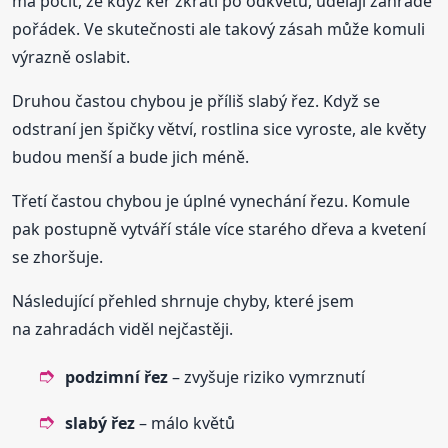
má pocit, že když keř zkrátí po odkvětu, udělají zahradě
pořádek. Ve skutečnosti ale takový zásah může komuli
výrazně oslabit.
Druhou častou chybou je příliš slabý řez. Když se
odstraní jen špičky větví, rostlina sice vyroste, ale květy
budou menší a bude jich méně.
Třetí častou chybou je úplné vynechání řezu. Komule
pak postupně vytváří stále více starého dřeva a kvetení
se zhoršuje.
Následující přehled shrnuje chyby, které jsem
na zahradách viděl nejčastěji.
podzimní řez
– zvyšuje riziko vymrznutí
slabý řez
– málo květů