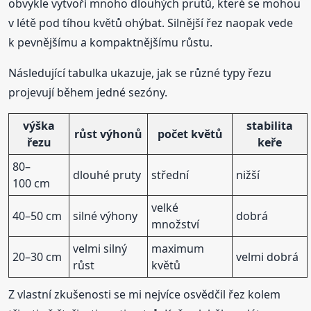
obvykle vytvoří mnoho dlouhých prutů, které se mohou
v létě pod tíhou květů ohýbat. Silnější řez naopak vede
k pevnějšímu a kompaktnějšímu růstu.
Následující tabulka ukazuje, jak se různé typy řezu
projevují během jedné sezóny.
výška
stabilita
růst výhonů
počet květů
řezu
keře
80–
dlouhé pruty
střední
nižší
100 cm
velké
40–50 cm
silné výhony
dobrá
množství
velmi silný
maximum
20–30 cm
velmi dobrá
růst
květů
Z vlastní zkušenosti se mi nejvíce osvědčil řez kolem