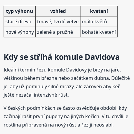
typ výhonu
vzhled
kvetení
staré dřevo
tmavé, tvrdé větve
málo květů
nové výhony
zelené a pružné
bohaté kvetení
Kdy se stříhá komule Davidova
Ideální termín řezu komule Davidovy je brzy na jaře,
většinou během března nebo začátkem dubna. Důležité
je, aby už pominuly silné mrazy, ale zároveň aby keř
ještě nezačal intenzivně růst.
V českých podmínkách se často osvědčuje období, kdy
začínají rašit první pupeny na jiných keřích. V tu chvíli je
rostlina připravená na nový růst a řez ji neoslabí.