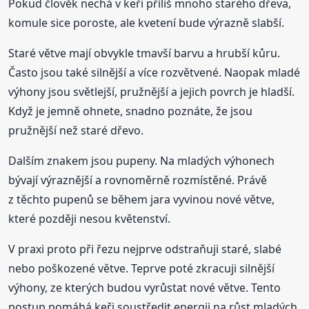
Pokud člověk nechá v keři příliš mnoho starého dřeva,
komule sice poroste, ale kvetení bude výrazně slabší.
Staré větve mají obvykle tmavší barvu a hrubší kůru.
Často jsou také silnější a více rozvětvené. Naopak mladé
výhony jsou světlejší, pružnější a jejich povrch je hladší.
Když je jemně ohnete, snadno poznáte, že jsou
pružnější než staré dřevo.
Dalším znakem jsou pupeny. Na mladých výhonech
bývají výraznější a rovnoměrně rozmístěné. Právě
z těchto pupenů se během jara vyvinou nové větve,
které později nesou květenství.
V praxi proto při řezu nejprve odstraňuji staré, slabé
nebo poškozené větve. Teprve poté zkracuji silnější
výhony, ze kterých budou vyrůstat nové větve. Tento
postup pomáhá keři soustředit energii na růst mladých