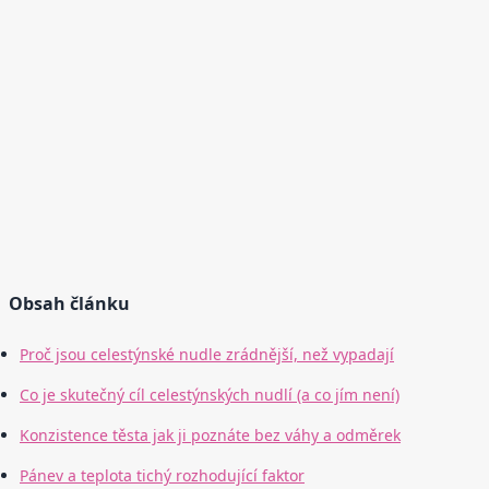
Obsah článku
Proč jsou celestýnské nudle zrádnější, než vypadají
Co je skutečný cíl celestýnských nudlí (a co jím není)
Konzistence těsta jak ji poznáte bez váhy a odměrek
Pánev a teplota tichý rozhodující faktor