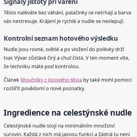
Signály jistoty při vaření
Těsto naléváte bez váhání, palačinky se netrhají a barva
vás nestresuje. Krájení je rychlé a nudle se neslepují.
Kontrolní seznam hotového výsledku
Nudle jsou rovné, světlé a po vložení do polévky drží
tvar. Vývar zůstává čirý a chuť čistá. V ten moment víte,
že techniku máte pod kontrolou.
Článek
Moučníky z listového těsta
by také mohl pomoci
rozšířit povědomí o nové poznatky.
Ingredience na celestýnské nudle
Celestýnské nudle stojí na minimálním množství
surovin. Každá z nich má jasnou funkci a žádná tu není