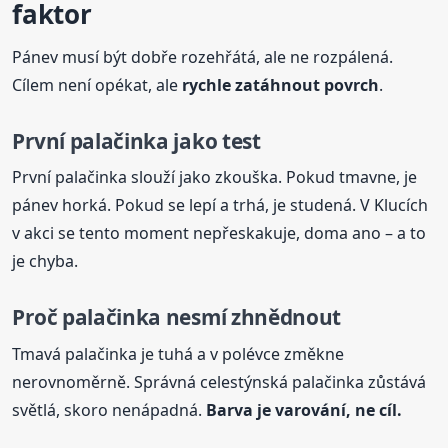
faktor
Pánev musí být dobře rozehřátá, ale ne rozpálená.
Cílem není opékat, ale
rychle zatáhnout povrch
.
První palačinka jako test
První palačinka slouží jako zkouška. Pokud tmavne, je
pánev horká. Pokud se lepí a trhá, je studená. V Klucích
v akci se tento moment nepřeskakuje, doma ano – a to
je chyba.
Proč palačinka nesmí zhnědnout
Tmavá palačinka je tuhá a v polévce změkne
nerovnoměrně. Správná celestýnská palačinka zůstává
světlá, skoro nenápadná.
Barva je varování, ne cíl.