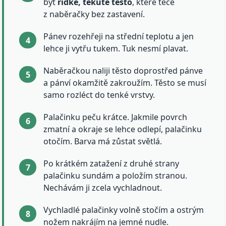
být
řidké, tekuté těsto
, které teče
z naběračky bez zastavení.
Pánev rozehřeji na střední teplotu a jen
lehce ji vytřu tukem. Tuk nesmí plavat.
Naběračkou naliji těsto doprostřed pánve
a pánví okamžitě zakroužím. Těsto se musí
samo rozléct do tenké vrstvy.
Palačinku peču krátce. Jakmile povrch
zmatní a okraje se lehce odlepí, palačinku
otočím. Barva má zůstat světlá.
Po krátkém zatažení z druhé strany
palačinku sundám a položím stranou.
Nechávám ji zcela vychladnout.
Vychladlé palačinky volně stočím a ostrým
nožem nakrájím na jemné nudle.