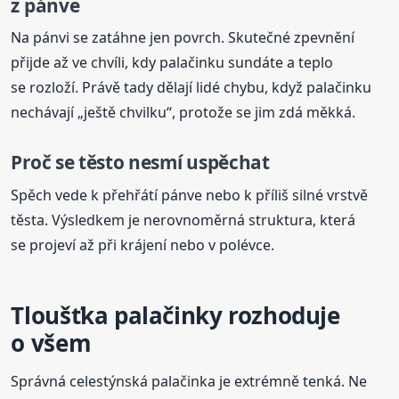
z pánve
Na pánvi se zatáhne jen povrch. Skutečné zpevnění
přijde až ve chvíli, kdy palačinku sundáte a teplo
se rozloží. Právě tady dělají lidé chybu, když palačinku
nechávají „ještě chvilku“, protože se jim zdá měkká.
Proč se těsto nesmí uspěchat
Spěch vede k přehřátí pánve nebo k příliš silné vrstvě
těsta. Výsledkem je nerovnoměrná struktura, která
se projeví až při krájení nebo v polévce.
Tloušťka palačinky rozhoduje
o všem
Správná celestýnská palačinka je extrémně tenká. Ne