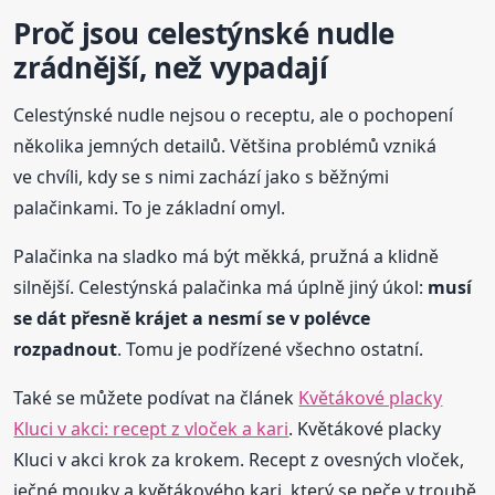
Proč jsou celestýnské nudle
zrádnější, než vypadají
Celestýnské nudle nejsou o receptu, ale o pochopení
několika jemných detailů. Většina problémů vzniká
ve chvíli, kdy se s nimi zachází jako s běžnými
palačinkami. To je základní omyl.
Palačinka na sladko má být měkká, pružná a klidně
silnější. Celestýnská palačinka má úplně jiný úkol:
musí
se dát přesně krájet a nesmí se v polévce
rozpadnout
. Tomu je podřízené všechno ostatní.
Také se můžete podívat na článek
Květákové placky
Kluci v akci: recept z vloček a kari
. Květákové placky
Kluci v akci krok za krokem. Recept z ovesných vloček,
ječné mouky a květákového kari, který se peče v troubě