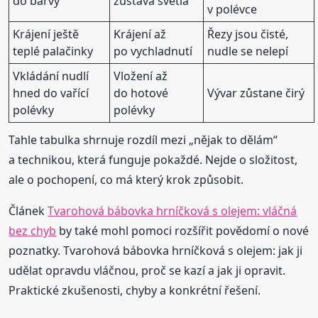
do barvy
zůstává světlá
v polévce
Krájení ještě
Krájení až
Řezy jsou čisté,
teplé palačinky
po vychladnutí
nudle se nelepí
Vkládání nudlí
Vložení až
hned do vařící
do hotové
Vývar zůstane čirý
polévky
polévky
Tahle tabulka shrnuje rozdíl mezi „nějak to dělám“
a technikou, která funguje pokaždé. Nejde o složitost,
ale o pochopení, co má který krok způsobit.
Článek
Tvarohová bábovka hrníčková s olejem: vláčná
bez chyb
by také mohl pomoci rozšířit povědomí o nové
poznatky. Tvarohová bábovka hrníčková s olejem: jak ji
udělat opravdu vláčnou, proč se kazí a jak ji opravit.
Praktické zkušenosti, chyby a konkrétní řešení.