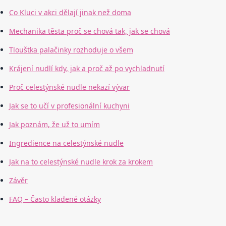
Co Kluci v akci dělají jinak než doma
Mechanika těsta proč se chová tak, jak se chová
Tloušťka palačinky rozhoduje o všem
Krájení nudlí kdy, jak a proč až po vychladnutí
Proč celestýnské nudle nekazí vývar
Jak se to učí v profesionální kuchyni
Jak poznám, že už to umím
Ingredience na celestýnské nudle
Jak na to celestýnské nudle krok za krokem
Závěr
FAQ – Často kladené otázky