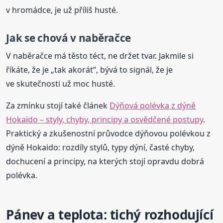
v hromádce, je už příliš husté.
Jak se chová v naběračce
V naběračce má těsto téct, ne držet tvar. Jakmile si
říkáte, že je „tak akorát“, bývá to signál, že je
ve skutečnosti už moc husté.
Za zmínku stojí také článek
Dýňová polévka z dýně
Hokaido – styly, chyby, principy a osvědčené postupy
.
Praktický a zkušenostní průvodce dýňovou polévkou z
dýně Hokaido: rozdíly stylů, typy dýní, časté chyby,
dochucení a principy, na kterých stojí opravdu dobrá
polévka.
Pánev a teplota: tichý rozhodující