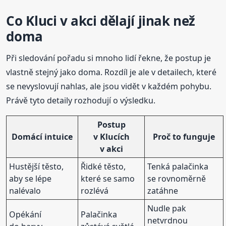
Co Kluci v akci dělají jinak než
doma
Při sledování pořadu si mnoho lidí řekne, že postup je
vlastně stejný jako doma. Rozdíl je ale v detailech, které
se nevyslovují nahlas, ale jsou vidět v každém pohybu.
Právě tyto detaily rozhodují o výsledku.
Postup
Domácí intuice
v Klucích
Proč to funguje
v akci
Hustější těsto,
Řidké těsto,
Tenká palačinka
aby se lépe
které se samo
se rovnoměrně
nalévalo
rozlévá
zatáhne
Nudle pak
Opékání
Palačinka
netvrdnou