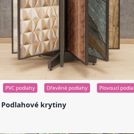
PVC podlahy
Dřevěné podlahy
Plovoucí podl
Podlahové krytiny