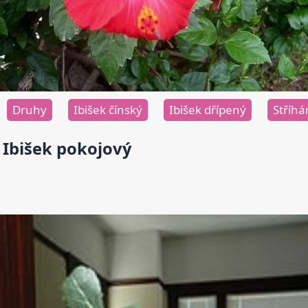
Druhy
Ibišek čínský
Ibišek dřípený
Stříhá
Ibišek pokojový