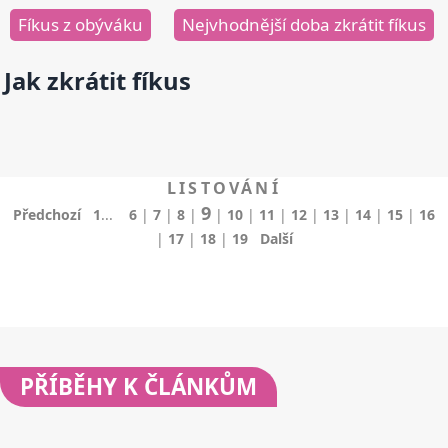
Fíkus z obýváku
Nejvhodnější doba zkrátit fíkus
Jak zkrátit fíkus
LISTOVÁNÍ
9
Předchozí
1
...
6
|
7
|
8
|
|
10
|
11
|
12
|
13
|
14
|
15
|
16
|
17
|
18
|
19
Další
PŘÍBĚHY
K ČLÁNKŮM