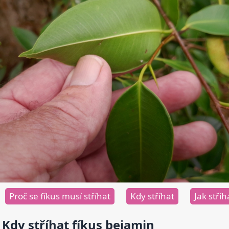
Proč se fíkus musí stříhat
Kdy stříhat
Jak stříh
Kdy stříhat fíkus bejamin