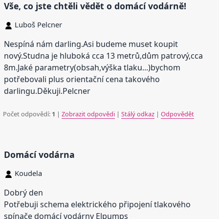
Vše, co jste chtěli vědět o domácí vodárně!
Luboš Pelcner
Nespíná nám darling.Asi budeme muset koupit
nový.Studna je hluboká cca 13 metrů,dům patrový,cca
8m.Jaké parametry(obsah,výška tlaku...)bychom
potřebovali plus orientační cena takového
darlingu.Děkuji.Pelcner
Počet odpovědí:
1
|
Zobrazit odpovědi
|
Stálý odkaz
|
Odpovědět
Domácí vodárna
Koudela
Dobrý den
Potřebuji schema elektrického připojení tlakového
spínače domácí vodárny Elpumps