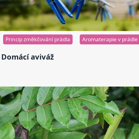
Princip změkčování prádla
Aromaterapie v prádle
Domácí aviváž