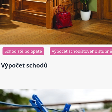
Schodiště polopatě
Výpočet schodišťového stupn
Výpočet schodů