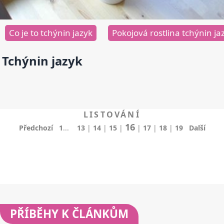
Co je to tchýnin jazyk
Pokojová rostlina tchýnin ja
Tchýnin jazyk
LISTOVÁNÍ
16
Předchozí
1
...
13
|
14
|
15
|
|
17
|
18
|
19
Další
PŘÍBĚHY
K ČLÁNKŮM