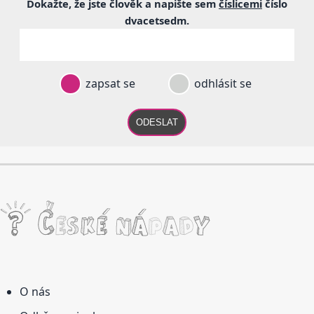
Dokažte, že jste člověk a napište sem
číslicemi
číslo
dvacetsedm
.
zapsat se
odhlásit se
ODESLAT
O nás