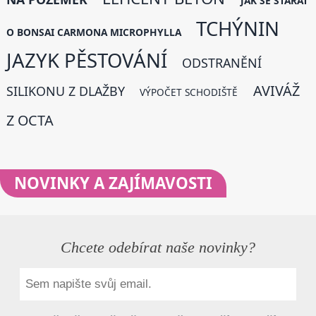
JAK SE STARAT
TCHÝNIN
O BONSAI CARMONA MICROPHYLLA
JAZYK PĚSTOVÁNÍ
ODSTRANĚNÍ
AVIVÁŽ
SILIKONU Z DLAŽBY
VÝPOČET SCHODIŠTĚ
Z OCTA
NOVINKY
A ZAJÍMAVOSTI
Chcete odebírat naše novinky?