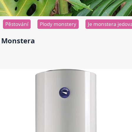
Pěstování
Plody monstery
Je monstera jedov
Monstera