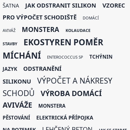
VZOREC
JAK ODSTRANIT SILIKON
ŠATNA
PRO VÝPOČET SCHODIŠTĚ
DOMÁCÍ
MONSTERA
KOLAUDACE
AVIVÁŽ
EKOSTYREN POMĚR
STAVBY
MÍCHÁNÍ
TCHÝNIN
ENTEROCOCCUS SP
ODSTRANĚNÍ
JAZYK
VÝPOČET A NÁKRESY
SILIKONU
SCHODŮ
VÝROBA DOMÁCÍ
AVIVÁŽE
MONSTERA
ELEKTRICKÁ PŘÍPOJKA
PĚSTOVÁNÍ
LEHČENÝ BETON
NA POZEMEK