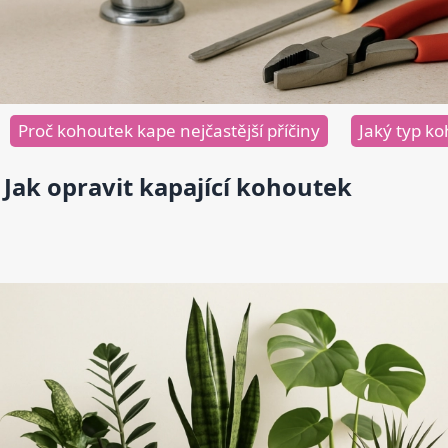
Proč kohoutek kape nejčastější příčiny
Jaký typ k
Jak opravit kapající kohoutek