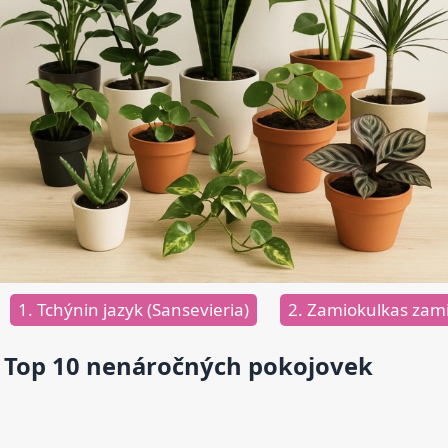
1. Tchýnin jazyk (Sansevieria)
2. Zamiokulkas zamii
Top 10 nenáročných pokojovek