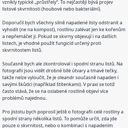
vznikly typické „průstřely“. To nejčastěji bývá projev
listové skvrnitosti (houbové nebo bakteriální).
Doporučil bych všechny silně napadené listy odstranit a
vyhodit (ne na kompost), rostlinu zalévat jen ke kořenům
a nepřemáčet ji. Pokud se skvrny objevují i na dalších
listech, je vhodné použít fungicid určený proti
skvrnitostem listů.
Současně bych ale zkontroloval i spodní stranu listů. Na
fotografii jsou vidět drobné bílé útvary a tmavé tečky,
takže nelze vyloučit, že je oleandr současně napaden i
savými škůdci (například štítenkami). V praxi se totiž
často stává, že se na oslabené rostlině objeví více
problémů najednou.
Pro jistotu bych poprosil ještě o fotografii celé rostliny a
spodní strany několika listů. To pomůže určit, zda jde
pouze o skvrnitost, nebo o kombinaci s napadením