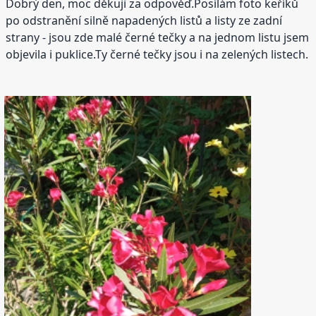
Dobrý den, moc děkuji za odpověď.Posílám foto keříků
po odstranění silně napadených listů a listy ze zadní
strany - jsou zde malé černé tečky a na jednom listu jsem
objevila i puklice.Ty černé tečky jsou i na zelených listech.