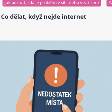
Jak poznat, zda je problém v síti, nebo v zařízení
Z
Co dělat, když nejde internet