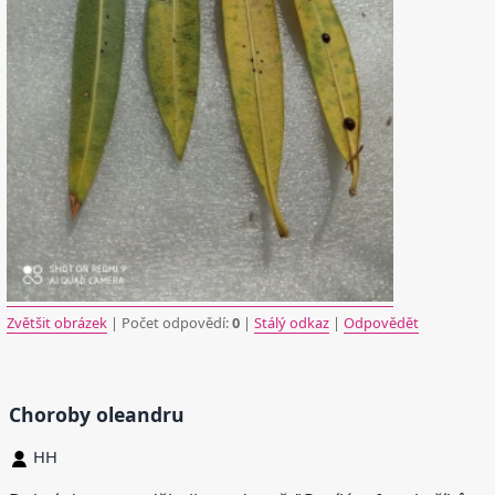
Zvětšit obrázek
| Počet odpovědí:
0
|
Stálý odkaz
|
Odpovědět
Choroby oleandru
HH