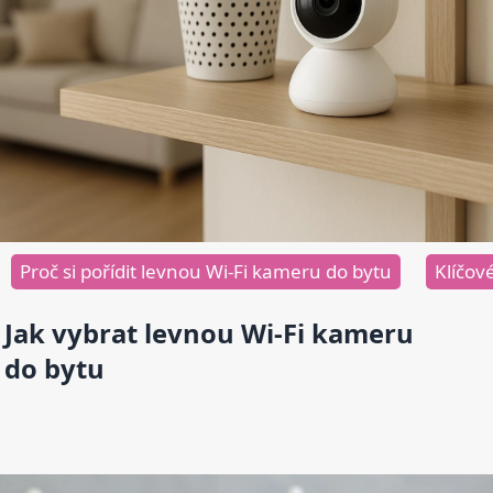
Proč si pořídit levnou Wi-Fi kameru do bytu
Klíčov
Jak vybrat levnou Wi-Fi kameru
do bytu