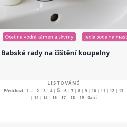
Ocet na vodní kámen a skvrny
Jedlá soda na mast
Babské rady na čištění koupelny
LISTOVÁNÍ
5
Předchozí
1
...
2
|
3
|
4
|
|
6
|
7
|
8
|
9
|
10
|
11
|
12
|
13
|
14
|
15
|
16
|
17
|
18
|
19
Další