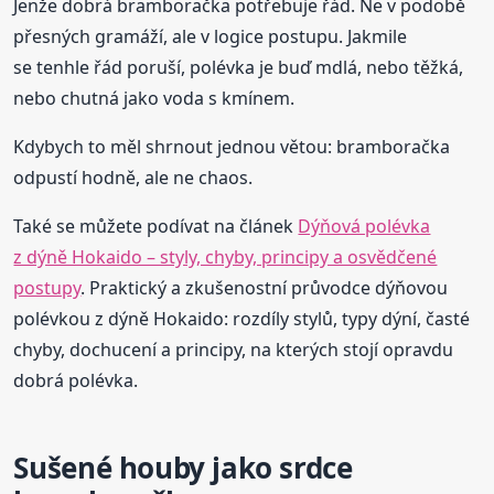
Jenže dobrá bramboračka potřebuje řád. Ne v podobě
přesných gramáží, ale v logice postupu. Jakmile
se tenhle řád poruší, polévka je buď mdlá, nebo těžká,
nebo chutná jako voda s kmínem.
Kdybych to měl shrnout jednou větou: bramboračka
odpustí hodně, ale ne chaos.
Také se můžete podívat na článek
Dýňová polévka
z dýně Hokaido – styly, chyby, principy a osvědčené
postupy
. Praktický a zkušenostní průvodce dýňovou
polévkou z dýně Hokaido: rozdíly stylů, typy dýní, časté
chyby, dochucení a principy, na kterých stojí opravdu
dobrá polévka.
Sušené houby jako srdce