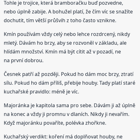
Tohle je trojice, která bramboračku buď pozvedne,
nebo úplně zabije. A bohužel platí, že čím víc se snažíte
dochutit, tím větší průšvih z toho často vznikne.
Kmín používám vždy celý nebo lehce rozdrcený, nikdy
mletý. Dávám ho brzy, aby se rozvoněl v základu, ale
hlídám množství. Kmín má být cítit až v pozadí, ne
na první dobrou.
Česnek patří až později. Pokud ho dám moc brzy, ztratí
sílu. Pokud ho dám příliš, přebije houby. Tady platí staré
kuchařské pravidlo: méně je víc.
Majoránka je kapitola sama pro sebe. Dávám ji až úplně
na konec a vždy ji promnu v dlaních. Nikdy ji nevařím.
Když majoránku povaříte, polévka zhořkne.
Kuchařský verdikt: koření má doplňovat houby, ne