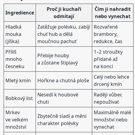
Proč ji kuchaři
Čím ji nahradit
Ingredience
odmítají
nebo vynechat
Hladká
Zatěžuje polévku, zabíjí
Rozvařené
mouka
chuť hub a dělá
brambory,
(jíška)
moučnou pachuť
redukce, čas
Příliš
1–2 stroužky
Přebije houby
mnoho
přidané až
a zůstane štiplavý
česneku
na konci
Celý nebo lehce
Mletý kmín
Hořkne a chutná ploše
drcený kmín
Nesedí k houbové
Raději vůbec
Bobkový list
chuti
nepoužívat
Mrkev
Maximálně malé
Zbytečně sladí a mění
ve velkém
množství nebo
charakter polévky
množství
vynechat