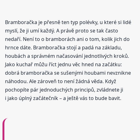
Bramboračka je přesně ten typ polévky, u které si lidé
myslí, že ji umí každý. A právě proto se tak často
nedaří. Není to o bramborách ani o tom, kolik jich do
hrnce dáte. Bramboračka stojí a padá na základu,
houbách a správném načasování jednotlivých kroků.
Jako kuchař můžu říct jednu věc hned na začátku:
dobrá bramboračka se sušenými houbami nevznikne
náhodou. Ale zároveň to není žádná věda. Když
pochopíte pár jednoduchých principů, zvládnete ji
i jako úplný začátečník – a ještě vás to bude bavit.