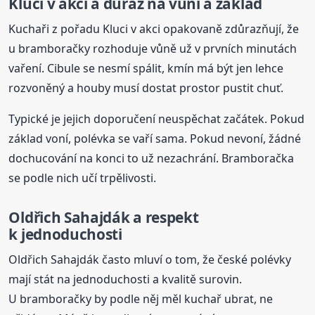
Kluci v akci a důraz na vůni a základ
Kuchaři z pořadu Kluci v akci opakovaně zdůrazňují, že
u bramboračky rozhoduje vůně už v prvních minutách
vaření. Cibule se nesmí spálit, kmín má být jen lehce
rozvoněný a houby musí dostat prostor pustit chuť.
Typické je jejich doporučení neuspěchat začátek. Pokud
základ voní, polévka se vaří sama. Pokud nevoní, žádné
dochucování na konci to už nezachrání. Bramboračka
se podle nich učí trpělivosti.
Oldřich Sahajdák a respekt
k jednoduchosti
Oldřich Sahajdák často mluví o tom, že české polévky
mají stát na jednoduchosti a kvalitě surovin.
U bramboračky by podle něj měl kuchař ubrat, ne