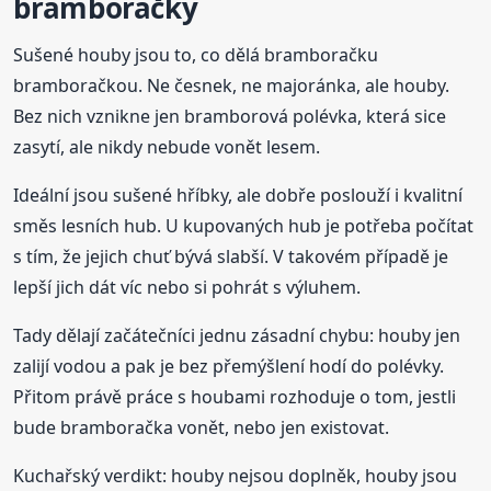
bramboračky
Sušené houby jsou to, co dělá bramboračku
bramboračkou. Ne česnek, ne majoránka, ale houby.
Bez nich vznikne jen bramborová polévka, která sice
zasytí, ale nikdy nebude vonět lesem.
Ideální jsou sušené hříbky, ale dobře poslouží i kvalitní
směs lesních hub. U kupovaných hub je potřeba počítat
s tím, že jejich chuť bývá slabší. V takovém případě je
lepší jich dát víc nebo si pohrát s výluhem.
Tady dělají začátečníci jednu zásadní chybu: houby jen
zalijí vodou a pak je bez přemýšlení hodí do polévky.
Přitom právě práce s houbami rozhoduje o tom, jestli
bude bramboračka vonět, nebo jen existovat.
Kuchařský verdikt: houby nejsou doplněk, houby jsou