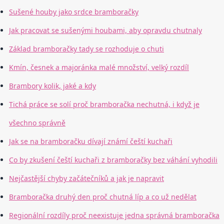
Sušené houby jako srdce bramboračky
Jak pracovat se sušenými houbami, aby opravdu chutnaly
Základ bramboračky tady se rozhoduje o chuti
Kmín, česnek a majoránka malé množství, velký rozdíl
Brambory kolik, jaké a kdy
Tichá práce se solí proč bramboračka nechutná, i když je
všechno správně
Jak se na bramboračku dívají známí čeští kuchaři
Co by zkušení čeští kuchaři z bramboračky bez váhání vyhodili
Nejčastější chyby začátečníků a jak je napravit
Bramboračka druhý den proč chutná líp a co už nedělat
Regionální rozdíly proč neexistuje jedna správná bramboračka