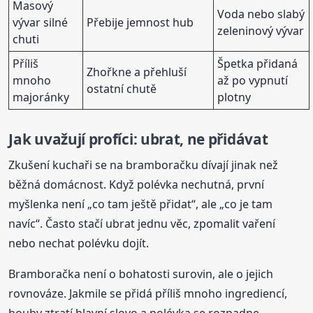
Masový
Voda nebo slabý
vývar silné
Přebije jemnost hub
zeleninový vývar
chuti
Příliš
Špetka přidaná
Zhořkne a přehluší
mnoho
až po vypnutí
ostatní chutě
majoránky
plotny
Jak uvažují profíci: ubrat, ne přidávat
Zkušení kuchaři se na bramboračku dívají jinak než
běžná domácnost. Když polévka nechutná, první
myšlenka není „co tam ještě přidat“, ale „co je tam
navíc“. Často stačí ubrat jednu věc, zpomalit vaření
nebo nechat polévku dojít.
Bramboračka není o bohatosti surovin, ale o jejich
rovnováze. Jakmile se přidá příliš mnoho ingrediencí,
houby ztratí hlavní slovo a polévka se rozpadne