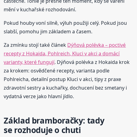
částečně. Tohle je přesně ten moment, kdy se vaření
mění v kuchařské rozhodování.
Pokud houby voní silně, výluh použiji celý. Pokud jsou
slabší, pomohu jim základem a časem.
Za zmínku stojí také článek
Dýňová polévka – poctivé
recepty z Hokaida, Pohlreich, Kluci v akci a domácí
varianty, které fungují
. Dýňová polévka z Hokaida krok
za krokem: osvědčené recepty, varianta podle
Pohlreicha, detailní postup Kluci v akci, tipy z praxe
zdravotní sestry a kuchařky, dochucení bez smetany i
vydatná verze jako hlavní jídlo.
Základ bramboračky: tady
se rozhoduje o chuti