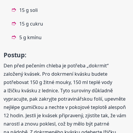
15 g soli
15 g cukru
5 g kmínu
Postup:
Den před pečením chleba je potřeba „dokrmit“
založený kvásek. Pro dokrmení kvásku budete
potřebovat 150 g žitné mouky, 150 ml teplé vody
a lžičku kvásku z lednice. Tyto suroviny důkladně
vypracujte, pak zakryjte potravinářskou folií, upevněte
nejlépe gumičkou a nechte v pokojové teplotě alespoň
12 hodin. Jestli je kvásek připravený, zjistíte tak, že vám
narostl a znovu poklesl, což by mělo být patrné
na nádobě. Z dokrmeného kvásku odeberte lžičku,