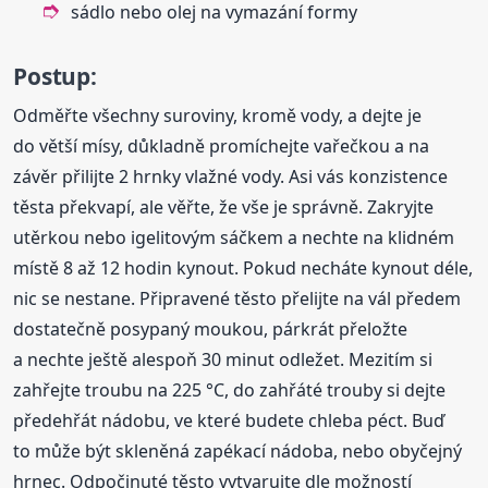
sádlo nebo olej na vymazání formy
Postup:
Odměřte všechny suroviny, kromě vody, a dejte je
do větší mísy, důkladně promíchejte vařečkou a na
závěr přilijte 2 hrnky vlažné vody. Asi vás konzistence
těsta překvapí, ale věřte, že vše je správně. Zakryjte
utěrkou nebo igelitovým sáčkem a nechte na klidném
místě 8 až 12 hodin kynout. Pokud necháte kynout déle,
nic se nestane. Připravené těsto přelijte na vál předem
dostatečně posypaný moukou, párkrát přeložte
a nechte ještě alespoň 30 minut odležet. Mezitím si
zahřejte troubu na 225 °C, do zahřáté trouby si dejte
předehřát nádobu, ve které budete chleba péct. Buď
to může být skleněná zapékací nádoba, nebo obyčejný
hrnec. Odpočinuté těsto vytvarujte dle možností