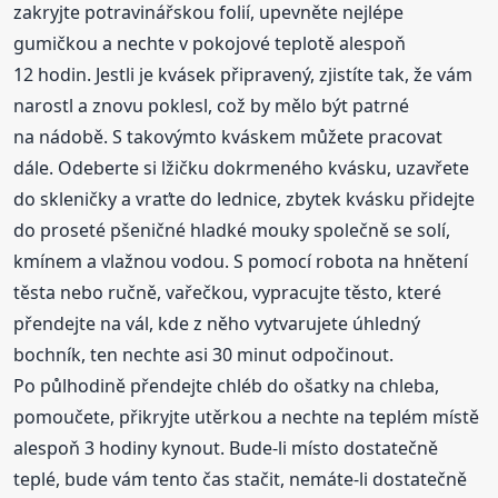
zakryjte potravinářskou folií, upevněte nejlépe
gumičkou a nechte v pokojové teplotě alespoň
12 hodin. Jestli je kvásek připravený, zjistíte tak, že vám
narostl a znovu poklesl, což by mělo být patrné
na nádobě. S takovýmto kváskem můžete pracovat
dále. Odeberte si lžičku dokrmeného kvásku, uzavřete
do skleničky a vraťte do lednice, zbytek kvásku přidejte
do proseté pšeničné hladké mouky společně se solí,
kmínem a vlažnou vodou. S pomocí robota na hnětení
těsta nebo ručně, vařečkou, vypracujte těsto, které
přendejte na vál, kde z něho vytvarujete úhledný
bochník, ten nechte asi 30 minut odpočinout.
Po půlhodině přendejte chléb do ošatky na chleba,
pomoučete, přikryjte utěrkou a nechte na teplém místě
alespoň 3 hodiny kynout. Bude-li místo dostatečně
teplé, bude vám tento čas stačit, nemáte-li dostatečně