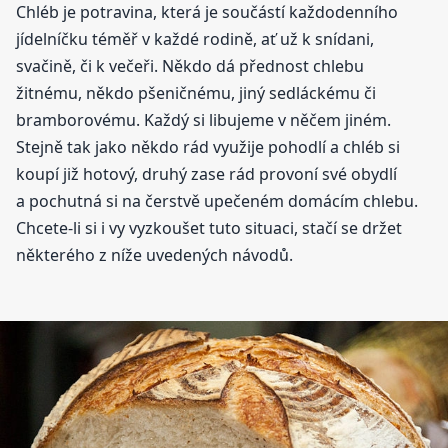
Chléb je potravina, která je součástí každodenního
jídelníčku téměř v každé rodině, ať už k snídani,
svačině, či k večeři. Někdo dá přednost chlebu
žitnému, někdo pšeničnému, jiný sedláckému či
bramborovému. Každý si libujeme v něčem jiném.
Stejně tak jako někdo rád využije pohodlí a chléb si
koupí již hotový, druhý zase rád provoní své obydlí
a pochutná si na čerstvě upečeném domácím chlebu.
Chcete-li si i vy vyzkoušet tuto situaci, stačí se držet
některého z níže uvedených návodů.