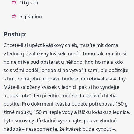
10 g soli
5 g kmínu
Postup:
Chcete-li si upéct kváskový chléb, musíte mít doma
v lednici již založený kvásek, není-li tomu tak, musíte si
ho nejdříve buď obstarat u někoho, kdo ho má a kdo
se s vámi podělí, anebo si ho vytvořit sami, ale počítejte
s tím, že na jeho přípravu budete potřebovat asi 4 dny.
Máte-li založený kvásek v lednici, pak si ho vyndejte
a „dokrmte“ den předtím, než se do pečení chleba
pustíte. Pro dokrmení kvásku budete potřebovat 150 g
žitné mouky, 150 ml teplé vody a lžičku kvásku z lednice.
Tyto suroviny důkladně vypracujte, pak ve vhodné
nádobě – nezapomeňte, že kvásek bude kynout –,