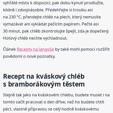
vyhřáté místo k dispozici, pak dobu kynutí prodlužte,
klidně i zdvojnásobte. Předehřejte si troubu asi
na 230 °C, přendejte chléb na plech, který nemusíte
vymazávat ani vykládat pečicím papírem. Pečte asi
30 minut, pak chléb zkontrolujte špejlí, zda je dopečený.
Hotový chléb nechte vychladnout.
Článek
Recepty na langoše
by také mohl pomoci rozšířit
povědomí o nové poznatky.
Recept na kváskový chléb
s bramborákovým těstem
Stejně tak jako na kváskovém chlebu, budete muset i na
tomto začít pracovat o den dříve, než ho budete chtít
péct, vlastně přípravou se celý hodně kváskovému