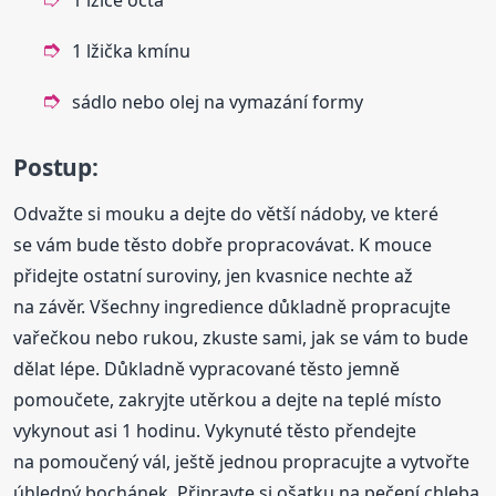
1 lžička kmínu
sádlo nebo olej na vymazání formy
Postup:
Odvažte si mouku a dejte do větší nádoby, ve které
se vám bude těsto dobře propracovávat. K mouce
přidejte ostatní suroviny, jen kvasnice nechte až
na závěr. Všechny ingredience důkladně propracujte
vařečkou nebo rukou, zkuste sami, jak se vám to bude
dělat lépe. Důkladně vypracované těsto jemně
pomoučete, zakryjte utěrkou a dejte na teplé místo
vykynout asi 1 hodinu. Vykynuté těsto přendejte
na pomoučený vál, ještě jednou propracujte a vytvořte
úhledný bochánek. Připravte si ošatku na pečení chleba