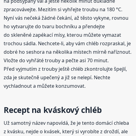
na podsypaný vál a ještě několik minut důkladně
zpracovávejte. Mezitím si vyhřejte troubu na 180 °C.
Nyní vás nečeká žádné čekání, až těsto vykyne, rovnou
ho vytvarujte do tvaru bochníku a přendejte
do skleněné zapékací mísy, kterou můžete vymazat
trochou sádla. Nechcete-li, aby vám chléb rozpraskal, je
dobré ho seshora na několika místech mírně naříznout.
Vložte do vyhřáté trouby a pečte asi 70 minut.
Před vyjmutím z trouby ještě chléb zkontrolujte špejlí,
zda je skutečně upečený a již se nelepí. Nechte
vychladnout a můžete konzumovat.
Recept na kváskový chléb
Už samotný název napovídá, že je tento domácí chleba
z kvásku, nejde o kvásek, který si vyrobíte z droždí, ale