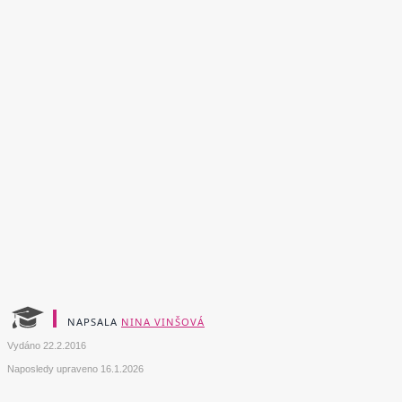
NAPSALA
NINA VINŠOVÁ
Vydáno
22.2.2016
Naposledy upraveno
16.1.2026