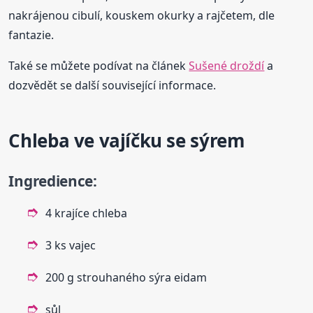
nakrájenou cibulí, kouskem okurky a rajčetem, dle
fantazie.
Také se můžete podívat na článek
Sušené droždí
a
dozvědět se další související informace.
Chleba ve vajíčku se sýrem
Ingredience:
4 krajíce chleba
3 ks vajec
200 g strouhaného sýra eidam
sůl