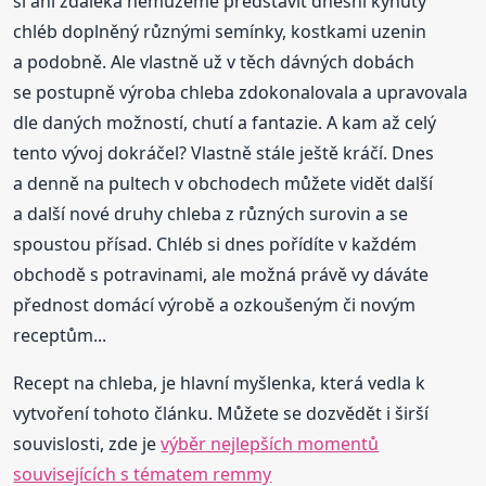
si ani zdaleka nemůžeme představit dnešní kynutý
chléb doplněný různými semínky, kostkami uzenin
a podobně. Ale vlastně už v těch dávných dobách
se postupně výroba chleba zdokonalovala a upravovala
dle daných možností, chutí a fantazie. A kam až celý
tento vývoj dokráčel? Vlastně stále ještě kráčí. Dnes
a denně na pultech v obchodech můžete vidět další
a další nové druhy chleba z různých surovin a se
spoustou přísad. Chléb si dnes pořídíte v každém
obchodě s potravinami, ale možná právě vy dáváte
přednost domácí výrobě a ozkoušeným či novým
receptům...
Recept na chleba, je hlavní myšlenka, která vedla k
vytvoření tohoto článku. Můžete se dozvědět i širší
souvislosti, zde je
výběr nejlepších momentů
souvisejících s tématem remmy