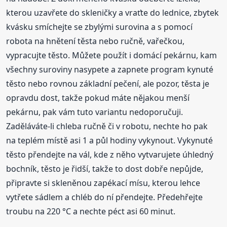
kterou uzavřete do skleničky a vraťte do lednice, zbytek
kvásku smíchejte se zbylými surovina a s pomocí
robota na hnětení těsta nebo ručně, vařečkou,
vypracujte těsto. Můžete použít i domácí pekárnu, kam
všechny suroviny nasypete a zapnete program kynuté
těsto nebo rovnou základní pečení, ale pozor, těsta je
opravdu dost, takže pokud máte nějakou menší
pekárnu, pak vám tuto variantu nedoporučuji.
Zaděláváte-li chleba ručně či v robotu, nechte ho pak
na teplém místě asi 1 a půl hodiny vykynout. Vykynuté
těsto přendejte na vál, kde z něho vytvarujete úhledný
bochník, těsto je řidší, takže to dost dobře nepůjde,
připravte si skleněnou zapékací mísu, kterou lehce
vytřete sádlem a chléb do ní přendejte. Předehřejte
troubu na 220 °C a nechte péct asi 60 minut.