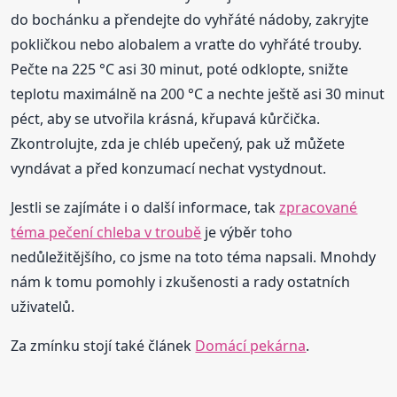
do bochánku a přendejte do vyhřáté nádoby, zakryjte
pokličkou nebo alobalem a vraťte do vyhřáté trouby.
Pečte na 225 °C asi 30 minut, poté odklopte, snižte
teplotu maximálně na 200 °C a nechte ještě asi 30 minut
péct, aby se utvořila krásná, křupavá kůrčička.
Zkontrolujte, zda je chléb upečený, pak už můžete
vyndávat a před konzumací nechat vystydnout.
Jestli se zajímáte i o další informace, tak
zpracované
téma pečení chleba v troubě
je výběr toho
nedůležitějšího, co jsme na toto téma napsali. Mnohdy
nám k tomu pomohly i zkušenosti a rady ostatních
uživatelů.
Za zmínku stojí také článek
Domácí pekárna
.