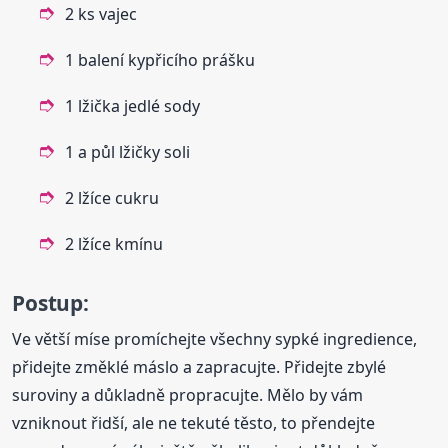
2 ks vajec
1 balení kypřicího prášku
1 lžička jedlé sody
1 a půl lžičky soli
2 lžíce cukru
2 lžíce kmínu
Postup:
Ve větší míse promíchejte všechny sypké ingredience,
přidejte změklé máslo a zapracujte. Přidejte zbylé
suroviny a důkladně propracujte. Mělo by vám
vzniknout řidší, ale ne tekuté těsto, to přendejte