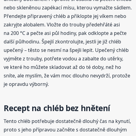
nebo skleněnou zapékací mísu, kterou vymažte sádlem.
Přendejte připravený chléb a přiklopte jej víkem nebo
zakryjte alobalem. Vložte do trouby předehřáté asi
na 200 °C a pečte asi půl hodiny, pak odklopte a pečte
další půlhodinu. Špejlí zkontrolujte, jestli je již chléb
upečený – těsto se nesmí na špejli lepit. Upečený chléb
vyjměte z trouby, potřete vodou a zabalte do utěrky,
ve které ho můžete skladovat až do té doby, než ho
sníte, ale myslím, že vám moc dlouho nevydrží, protože
je opravdu výborný.
Recept na chléb bez hnětení
Tento chléb potřebuje dostatečně dlouhý čas na kynutí,
proto s jeho přípravou začněte s dostatečně dlouhým