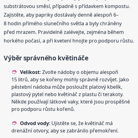
substrátovou směsí, případně s přídavkem kompostu.
Zajistěte, aby papriky dostávaly denně alespoň 6–
8 hodin přímého slunečního světla a byly chráněny
před mrazem. Pravidelně zalévejte, zejména během
horkého počasí, a při kvetení hnojte pro podporu růstu.
Výběr správného květináče
Velikost
: Zvolte nádoby o objemu alespoň
15 litrů, aby se kořeny mohly správně rozvíjet. Jako
pěstební nádoba může posloužit platový kbelík,
plastový pytel nebo květináč z plastu či terakoty.
Někde používají látkové vaky, které jsou prospěšné
pro podporu růstu kořenů.
Odvod vody
: Ujistěte se, že květináč má
drenážní otvory, aby se zabránilo přemokření.