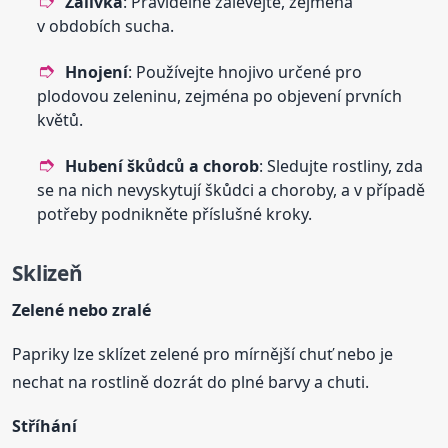
Zálivka
: Pravidelně zalévejte, zejména
v obdobích sucha.
Hnojení
: Používejte hnojivo určené pro
plodovou zeleninu, zejména po objevení prvních
květů.
Hubení škůdců a chorob
: Sledujte rostliny, zda
se na nich nevyskytují škůdci a choroby, a v případě
potřeby podnikněte příslušné kroky.
Sklizeň
Zelené nebo zralé
Papriky lze sklízet zelené pro mírnější chuť nebo je
nechat na rostlině dozrát do plné barvy a chuti.
Stříhání