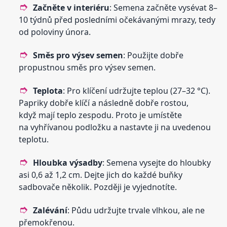
Začněte v interiéru
: Semena začněte vysévat 8–
10 týdnů před posledními očekávanými mrazy, tedy
od poloviny února.
Směs pro výsev semen
: Použijte dobře
propustnou směs pro výsev semen.
Teplota
: Pro klíčení udržujte teplou (27–32 °C).
Papriky dobře klíčí a následně dobře rostou,
když mají teplo zespodu. Proto je umístěte
na vyhřívanou podložku a nastavte ji na uvedenou
teplotu.
Hloubka výsadby
: Semena vysejte do hloubky
asi 0,6 až 1,2 cm. Dejte jich do každé buňky
sadbovače několik. Později je vyjednotíte.
Zalévání
: Půdu udržujte trvale vlhkou, ale ne
přemokřenou.