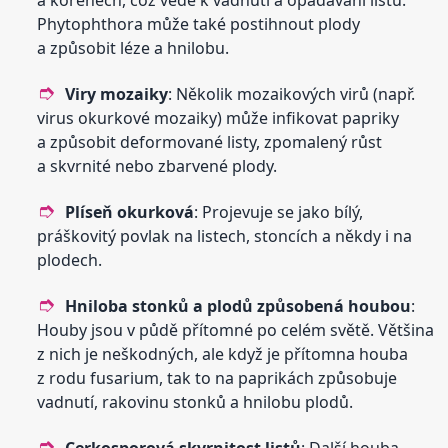
a kořenech, což vede k vadnutí a opadávání listů.
Phytophthora může také postihnout plody
a způsobit léze a hnilobu.
Viry mozaiky
: Několik mozaikových virů (např.
virus okurkové mozaiky) může infikovat papriky
a způsobit deformované listy, zpomalený růst
a skvrnité nebo zbarvené plody.
Plíseň okurková
: Projevuje se jako bílý,
práškovitý povlak na listech, stoncích a někdy i na
plodech.
Hniloba stonků a plodů způsobená houbou
:
Houby jsou v půdě přítomné po celém světě. Většina
z nich je neškodných, ale když je přítomna houba
z rodu fusarium, tak to na paprikách způsobuje
vadnutí, rakovinu stonků a hnilobu plodů.