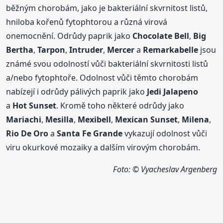
běžným chorobám, jako je bakteriální skvrnitost listů,
hniloba kořenů fytophtorou a různá virová
onemocnění. Odrůdy paprik jako
Chocolate Bell
,
Big
Bertha
,
Tarpon
,
Intruder
,
Mercer
a
Remarkabelle
jsou
známé svou odolností vůči bakteriální skvrnitosti listů
a/nebo fytophtoře. Odolnost vůči těmto chorobám
nabízejí i odrůdy pálivých paprik jako
Jedi Jalapeno
a
Hot Sunset
. Kromě toho některé odrůdy jako
Mariachi
,
Mesilla
,
Mexibell
,
Mexican Sunset
,
Milena
,
Rio De Oro
a
Santa Fe Grande
vykazují odolnost vůči
viru okurkové mozaiky a dalším virovým chorobám.
Foto: © Vyacheslav Argenberg