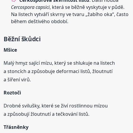
Cerkosporová skvrnitost listů
: Další houba
Cercospora capsici
, která se běžně vyskytuje v půdě.
Na listech vytváří skvrny ve tvaru „žabího oka“, často
během deštivého období.
Běžní škůdci
Mšice
Malý hmyz sající mízu, který se shlukuje na listech
a stoncích a způsobuje deformaci listů, žloutnutí
a šíření virů.
Roztoči
Drobné svilušky, které se živí rostlinnou mízou
a způsobují žloutnutí a tečkování listů.
Třásněnky