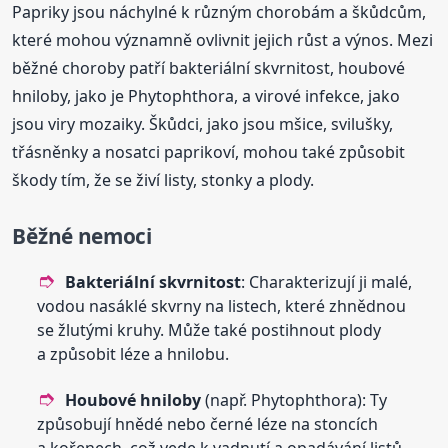
Papriky jsou náchylné k různým chorobám a škůdcům,
které mohou významně ovlivnit jejich růst a výnos. Mezi
běžné choroby patří bakteriální skvrnitost, houbové
hniloby, jako je Phytophthora, a virové infekce, jako
jsou viry mozaiky. Škůdci, jako jsou mšice, svilušky,
třásněnky a nosatci paprikoví, mohou také způsobit
škody tím, že se živí listy, stonky a plody.
Běžné nemoci
Bakteriální skvrnitost
: Charakterizují ji malé,
vodou nasáklé skvrny na listech, které zhnědnou
se žlutými kruhy. Může také postihnout plody
a způsobit léze a hnilobu.
Houbové hniloby
(např. Phytophthora): Ty
způsobují hnědé nebo černé léze na stoncích