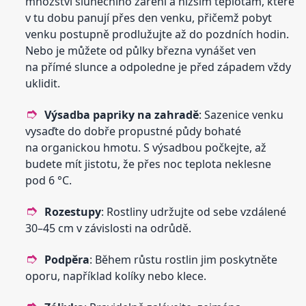
množství slunečního záření a nižším teplotám, které
v tu dobu panují přes den venku, přičemž pobyt
venku postupně prodlužujte až do pozdních hodin.
Nebo je můžete od půlky března vynášet ven
na přímé slunce a odpoledne je před západem vždy
uklidit.
Výsadba papriky na zahradě
: Sazenice venku
vysaďte do dobře propustné půdy bohaté
na organickou hmotu. S výsadbou počkejte, až
budete mít jistotu, že přes noc teplota neklesne
pod 6 °C.
Rozestupy
: Rostliny udržujte od sebe vzdálené
30–45 cm v závislosti na odrůdě.
Podpěra
: Během růstu rostlin jim poskytněte
oporu, například kolíky nebo klece.