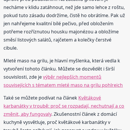
necháme v klidu zatáhnout, než jde samo lehce z roštu,
pokud tuto zásadu dodržíme, čistě ho obrátíme. Pak už
jen nahřejeme kvalitní bílé pečivo, před obložením
potřeme rozříznutou housku majonézou a obložíme
směsí listových salátů, rajčetem a kolečky čerstvé
cibule.
Mleté maso na grilu, je hlavní myšlenka, která vedla k
vytvoření tohoto článku. Můžete se dozvědět i širší
souvislosti, zde je
výběr nejlepších momentů
souvisejících s tématem mleté maso na grilu pohlreich
Také se můžete podívat na článek
Květákové
karbanátky v troubě: proč se rozpadají, nechutnají a co
změnit, aby fungovaly
. Zkušenostní článek z domácí
kuchyně vysvětluje, proč květákové karbanátky v