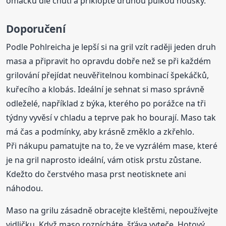
omáčku dle chuti a přiklopte druhou půlkou housky.
Doporučení
Podle Pohlreicha je lepší si na gril vzít raději jeden druh
masa a připravit ho opravdu dobře než se při každém
grilování přejídat neuvěřitelnou kombinací špekáčků,
kuřecího a klobás. Ideální je sehnat si maso správně
odleželé, například z býka, kterého po porážce na tři
týdny vyvěsí v chladu a teprve pak ho bourají. Maso tak
má čas a podmínky, aby krásně změklo a zkřehlo.
Při nákupu pamatujte na to, že ve vyzrálém mase, které
je na gril naprosto ideální, vám otisk prstu zůstane.
Kdežto do čerstvého masa prst neotisknete ani
náhodou.
Maso na grilu zásadně obracejte kleštěmi, nepoužívejte
vidličku. Když maso rozpícháte, šťáva vyteče. Hotový