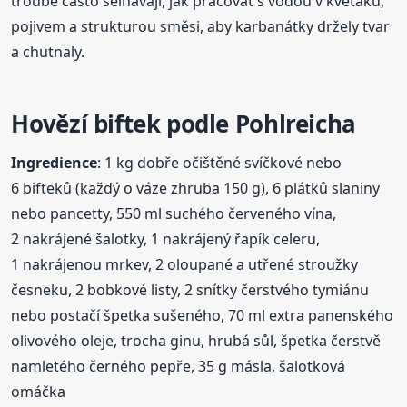
troubě často selhávají, jak pracovat s vodou v květáku,
pojivem a strukturou směsi, aby karbanátky držely tvar
a chutnaly.
Hovězí biftek podle Pohlreicha
Ingredience
: 1 kg dobře očištěné svíčkové nebo
6 bifteků (každý o váze zhruba 150 g), 6 plátků slaniny
nebo pancetty, 550 ml suchého červeného vína,
2 nakrájené šalotky, 1 nakrájený řapík celeru,
1 nakrájenou mrkev, 2 oloupané a utřené stroužky
česneku, 2 bobkové listy, 2 snítky čerstvého tymiánu
nebo postačí špetka sušeného, 70 ml extra panenského
olivového oleje, trocha ginu, hrubá sůl, špetka čerstvě
namletého černého pepře, 35 g másla, šalotková
omáčka