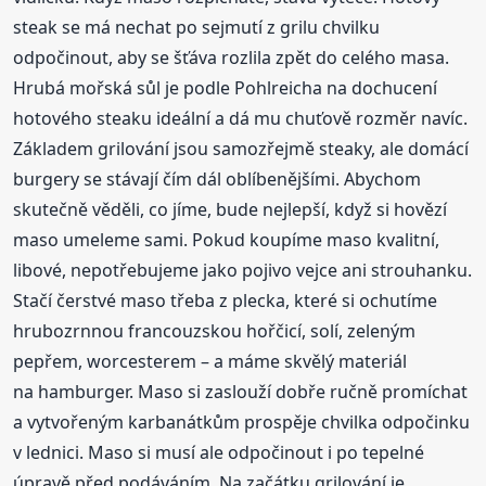
steak se má nechat po sejmutí z grilu chvilku
odpočinout, aby se šťáva rozlila zpět do celého masa.
Hrubá mořská sůl je podle Pohlreicha na dochucení
hotového steaku ideální a dá mu chuťově rozměr navíc.
Základem grilování jsou samozřejmě steaky, ale domácí
burgery se stávají čím dál oblíbenějšími. Abychom
skutečně věděli, co jíme, bude nejlepší, když si hovězí
maso umeleme sami. Pokud koupíme maso kvalitní,
libové, nepotřebujeme jako pojivo vejce ani strouhanku.
Stačí čerstvé maso třeba z plecka, které si ochutíme
hrubozrnnou francouzskou hořčicí, solí, zeleným
pepřem, worcesterem – a máme skvělý materiál
na hamburger. Maso si zaslouží dobře ručně promíchat
a vytvořeným karbanátkům prospěje chvilka odpočinku
v lednici. Maso si musí ale odpočinout i po tepelné
úpravě před podáváním. Na začátku grilování je