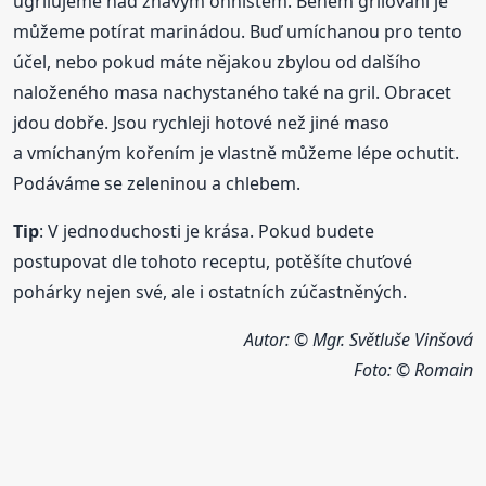
ugrilujeme nad žhavým ohništěm. Během grilování je
můžeme potírat marinádou. Buď umíchanou pro tento
účel, nebo pokud máte nějakou zbylou od dalšího
naloženého masa nachystaného také na gril. Obracet
jdou dobře. Jsou rychleji hotové než jiné maso
a vmíchaným kořením je vlastně můžeme lépe ochutit.
Podáváme se zeleninou a chlebem.
Tip
: V jednoduchosti je krása. Pokud budete
postupovat dle tohoto receptu, potěšíte chuťové
pohárky nejen své, ale i ostatních zúčastněných.
Autor: © Mgr. Světluše Vinšová
Foto:
© Romain