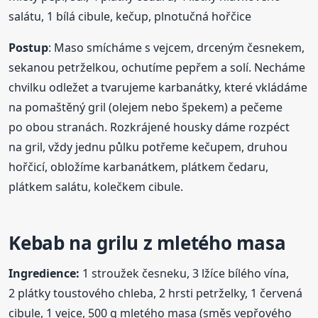
salátu, 1 bílá cibule, kečup, plnotučná hořčice
Postup
: Maso smícháme s vejcem, drceným česnekem,
sekanou petrželkou, ochutíme pepřem a solí. Necháme
chvilku odležet a tvarujeme karbanátky, které vkládáme
na pomaštěný gril (olejem nebo špekem) a pečeme
po obou stranách. Rozkrájené housky dáme rozpéct
na gril, vždy jednu půlku potřeme kečupem, druhou
hořčicí, obložíme karbanátkem, plátkem čedaru,
plátkem salátu, kolečkem cibule.
Kebab na grilu z mletého masa
Ingredience:
1 stroužek česneku, 3 lžíce bílého vína,
2 plátky toustového chleba, 2 hrsti petrželky, 1 červená
cibule, 1 vejce, 500 g mletého masa (směs vepřového