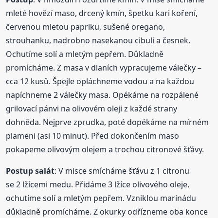
mleté hovězí maso, drcený kmín, špetku kari koření,
červenou mletou papriku, sušené oregano,
strouhanku, nadrobno nasekanou cibuli a česnek.
Ochutíme solí a mletým pepřem. Důkladně
promícháme. Z masa v dlaních vypracujeme válečky –
cca 12 kusů. Špejle opláchneme vodou a na každou
napíchneme 2 válečky masa. Opékáme na rozpálené
grilovací pánvi na olivovém oleji z každé strany
dohněda. Nejprve zprudka, poté dopékáme na mírném
plameni (asi 10 minut). Před dokončením maso
pokapeme olivovým olejem a trochou citronové šťávy.
Postup salát
: V misce smícháme šťávu z 1 citronu
se 2 lžícemi medu. Přidáme 3 lžíce olivového oleje,
ochutíme solí a mletým pepřem. Vzniklou marinádu
důkladně promícháme. Z okurky odřízneme oba konce