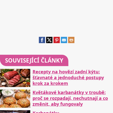
SOUVISEJÍCÍ ČLÁNKY
Recepty na hovězí zadní kýtu:
šťavnaté a jednoduché postupy
krok za krokem
Květákové karbanátky v troubě:
proč se rozpadají, nechutnají a co
změnit, aby fungovaly
Karbanátky