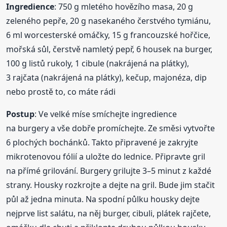
Ingredience
: 750 g mletého hovězího masa, 20 g
zeleného pepře, 20 g nasekaného čerstvého tymiánu,
6 ml worcesterské omáčky, 15 g francouzské hořčice,
mořská sůl, čerstvě namletý pepř, 6 housek na burger,
100 g listů rukoly, 1 cibule (nakrájená na plátky),
3 rajčata (nakrájená na plátky), kečup, majonéza, dip
nebo prostě to, co máte rádi
Postup
: Ve velké míse smíchejte ingredience
na burgery a vše dobře promíchejte. Ze směsi vytvořte
6 plochých bochánků. Takto připravené je zakryjte
mikrotenovou fólií a uložte do lednice. Připravte gril
na přímé grilování. Burgery grilujte 3–5 minut z každé
strany. Housky rozkrojte a dejte na gril. Bude jim stačit
půl až jedna minuta. Na spodní půlku housky dejte
nejprve list salátu, na něj burger, cibuli, plátek rajčete,