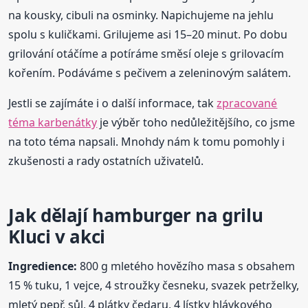
na kousky, cibuli na osminky. Napichujeme na jehlu
spolu s kuličkami. Grilujeme asi 15–20 minut. Po dobu
grilování otáčíme a potíráme směsí oleje s grilovacím
kořením. Podáváme s pečivem a zeleninovým salátem.
Jestli se zajímáte i o další informace, tak
zpracované
téma karbenátky
je výběr toho nedůležitějšího, co jsme
na toto téma napsali. Mnohdy nám k tomu pomohly i
zkušenosti a rady ostatních uživatelů.
Jak dělají hamburger na grilu
Kluci v akci
Ingredience:
800 g mletého hovězího masa s obsahem
15 % tuku, 1 vejce, 4 stroužky česneku, svazek petrželky,
mletý pepř, sůl, 4 plátky čedaru, 4 lístky hlávkového