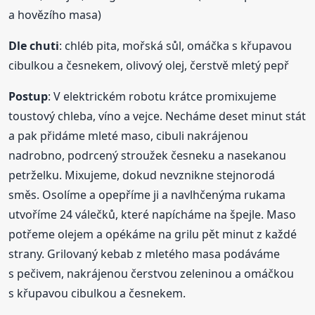
a hovězího masa)
Dle chuti
: chléb pita, mořská sůl, omáčka s křupavou
cibulkou a česnekem, olivový olej, čerstvě mletý pepř
Postup
: V elektrickém robotu krátce promixujeme
toustový chleba, víno a vejce. Necháme deset minut stát
a pak přidáme mleté maso, cibuli nakrájenou
nadrobno, podrcený stroužek česneku a nasekanou
petrželku. Mixujeme, dokud nevznikne stejnorodá
směs. Osolíme a opepříme ji a navlhčenýma rukama
utvoříme 24 válečků, které napícháme na špejle. Maso
potřeme olejem a opékáme na grilu pět minut z každé
strany. Grilovaný kebab z mletého masa podáváme
s pečivem, nakrájenou čerstvou zeleninou a omáčkou
s křupavou cibulkou a česnekem.