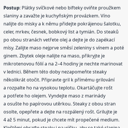
Postup
: Plátky svíčkové nebo bifteky oviňte proužkem
slaniny a zavažte je kuchyňským provázkem. Víno
nalijte do misky a k němu přidejte pokrájenou šalotku,
celer, mrkev, česnek, bobkový list a tymián. Do steaků
po obou stranách vetřete olej a dejte je do zapékací
mísy. Zalijte maso nejprve směsí zeleniny s vínem a poté
ginem. Zbytek oleje nalijte na maso, přikryjte je
mikrotenovou fólií a na 2–4 hodiny je nechte marinovat
v lednici. Během této doby nezapomeňte steaky
několikrát otočit. Připravte gril k přímému grilování
a rozpalte ho na vysokou teplotu. Okartáčujte rošt
a potřete ho olejem. Vyndejte maso z marinády
a osušte ho papírovou utěrkou. Steaky z obou stran
osolte, opepřete a dejte na rozpálený rošt. Grilujte je
4 až 5 minut, pokud je chcete mít propečené medium.
Kleštěmi obraťte steaky i na výšku, aby se také slanina