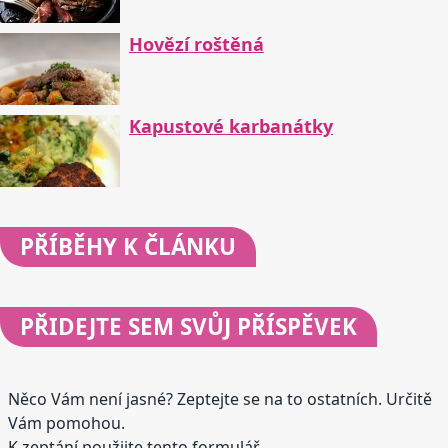
Hovězí roštěná
Kapustové karbanátky
PŘÍBĚHY
K ČLÁNKU
PŘIDEJTE
SEM SVŮJ PŘÍSPĚVEK
Něco Vám není jasné? Zeptejte se na to ostatních. Určitě
Vám pomohou.
K zeptání použijte tento formulář.