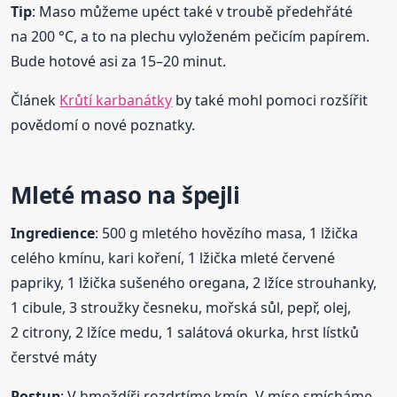
Tip
: Maso můžeme upéct také v troubě předehřáté
na 200 °C, a to na plechu vyloženém pečicím papírem.
Bude hotové asi za 15–20 minut.
Článek
Krůtí karbanátky
by také mohl pomoci rozšířit
povědomí o nové poznatky.
Mleté maso na špejli
Ingredience
: 500 g mletého hovězího masa, 1 lžička
celého kmínu, kari koření, 1 lžička mleté červené
papriky, 1 lžička sušeného oregana, 2 lžíce strouhanky,
1 cibule, 3 stroužky česneku, mořská sůl, pepř, olej,
2 citrony, 2 lžíce medu, 1 salátová okurka, hrst lístků
čerstvé máty
Postup
: V hmoždíři rozdrtíme kmín. V míse smícháme