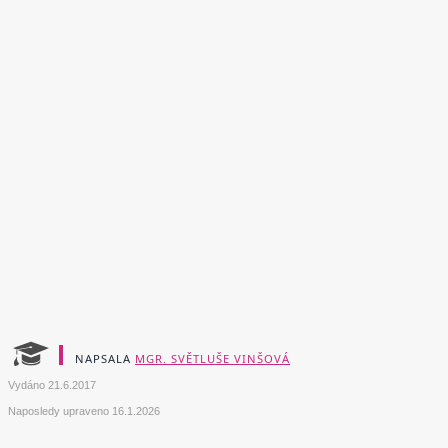
NAPSALA
MGR. SVĚTLUŠE VINŠOVÁ
Vydáno
21.6.2017
Naposledy upraveno
16.1.2026