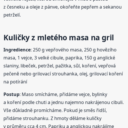
z česneku a oleje z pánve, okořeňte pepřem a sekanou
petrželí.
Kuličky z mletého masa na gril
Ingredience
: 250 g vepřového masa, 250 g hovězího
masa, 1 vejce, 3 velké cibule, paprika, 150 g anglické
slaniny, libeček, petržel, pažitka, sůl, koření, vepřová
pečeně nebo grilovací strouhanka, olej, grilovací koření
na potírání
Postup
: Maso smícháme, přidáme vejce, bylinky
a koření podle chuti a jednu najemno nakrájenou cibuli.
Vše důkladně promícháme. Pokud je směs řidší,
přidáme strouhanku. Z hmoty děláme kuličky
v průměru cca 4 cm. Papriku a anglickou nakrájíme