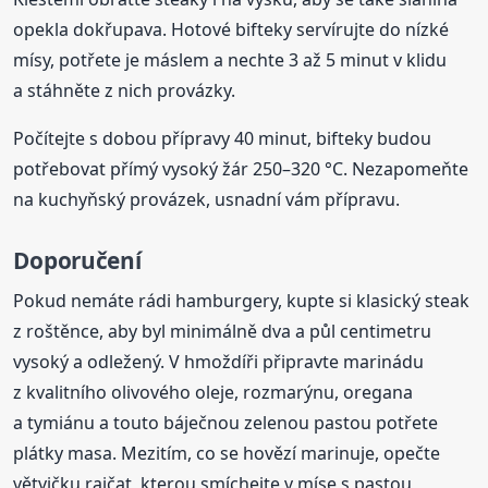
opekla dokřupava. Hotové bifteky servírujte do nízké
mísy, potřete je máslem a nechte 3 až 5 minut v klidu
a stáhněte z nich provázky.
Počítejte s dobou přípravy 40 minut, bifteky budou
potřebovat přímý vysoký žár 250–320 °C. Nezapomeňte
na kuchyňský provázek, usnadní vám přípravu.
Doporučení
Pokud nemáte rádi hamburgery, kupte si klasický steak
z roštěnce, aby byl minimálně dva a půl centimetru
vysoký a odležený. V hmoždíři připravte marinádu
z kvalitního olivového oleje, rozmarýnu, oregana
a tymiánu a touto báječnou zelenou pastou potřete
plátky masa. Mezitím, co se hovězí marinuje, opečte
větvičku rajčat, kterou smíchejte v míse s pastou