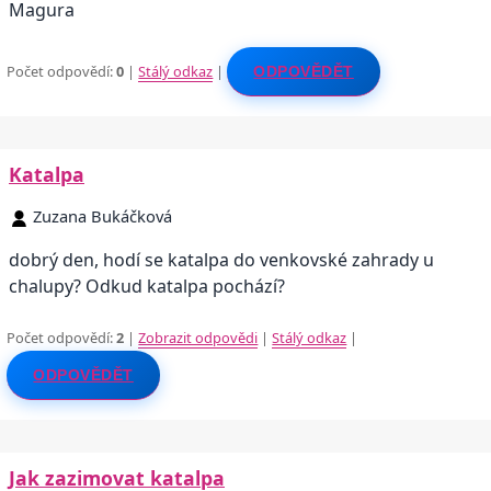
Magura
Počet odpovědí:
0
|
Stálý odkaz
|
ODPOVĚDĚT
Katalpa
Zuzana Bukáčková
dobrý den, hodí se katalpa do venkovské zahrady u
chalupy? Odkud katalpa pochází?
Počet odpovědí:
2
|
Zobrazit odpovědi
|
Stálý odkaz
|
ODPOVĚDĚT
Jak zazimovat katalpa