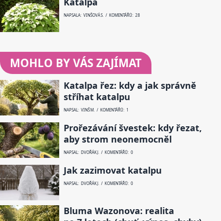
Katalpa
NAPSALA: VINŠOVÁ S. / KOMENTÁŘŮ: 28
MOHLO BY VÁS ZAJÍMAT
Katalpa řez: kdy a jak správně
stříhat katalpu
NAPSAL: VINŠ M. / KOMENTÁŘŮ: 1
Prořezávání švestek: kdy řezat,
aby strom neonemocněl
NAPSAL: DVOŘÁK J. / KOMENTÁŘŮ: 0
Jak zazimovat katalpu
NAPSAL: DVOŘÁK J. / KOMENTÁŘŮ: 0
Bluma Wazonova: realita