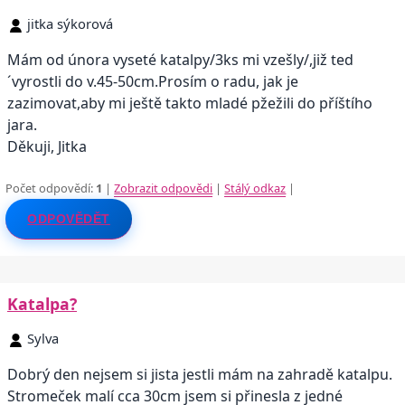
jitka sýkorová
Mám od února vyseté katalpy/3ks mi vzešly/,již ted
´vyrostli do v.45-50cm.Prosím o radu, jak je
zazimovat,aby mi ještě takto mladé pžežili do příštího
jara.
Děkuji, Jitka
Počet odpovědí:
1
|
Zobrazit odpovědi
|
Stálý odkaz
|
ODPOVĚDĚT
Katalpa?
Sylva
Dobrý den nejsem si jista jestli mám na zahradě katalpu.
Stromeček malí cca 30cm jsem si přinesla z jedné