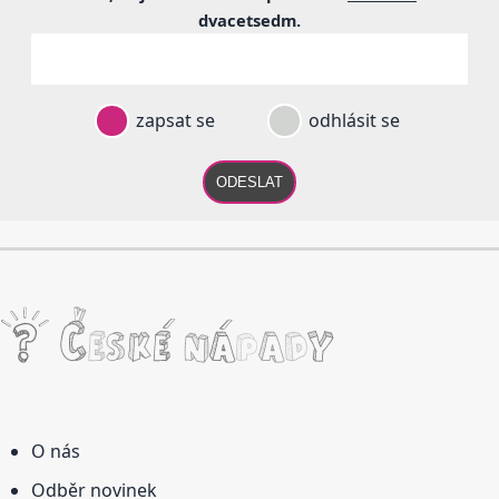
dvacetsedm
.
zapsat se
odhlásit se
ODESLAT
O nás
Odběr novinek