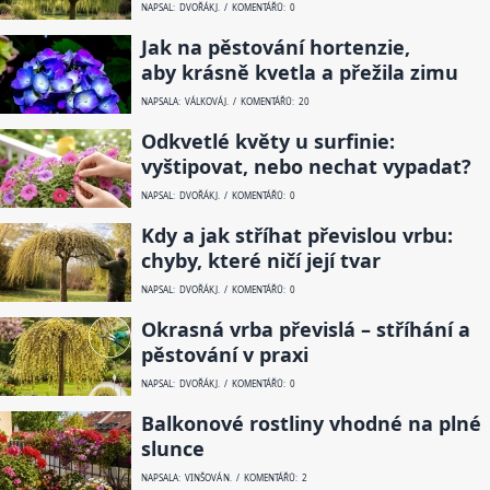
NAPSAL: DVOŘÁK J. / KOMENTÁŘŮ: 0
Jak na pěstování hortenzie,
aby krásně kvetla a přežila zimu
NAPSALA: VÁLKOVÁ J. / KOMENTÁŘŮ: 20
Odkvetlé květy u surfinie:
vyštipovat, nebo nechat vypadat?
NAPSAL: DVOŘÁK J. / KOMENTÁŘŮ: 0
Kdy a jak stříhat převislou vrbu:
chyby, které ničí její tvar
NAPSAL: DVOŘÁK J. / KOMENTÁŘŮ: 0
Okrasná vrba převislá – stříhání a
pěstování v praxi
NAPSAL: DVOŘÁK J. / KOMENTÁŘŮ: 0
Balkonové rostliny vhodné na plné
slunce
NAPSALA: VINŠOVÁ N. / KOMENTÁŘŮ: 2