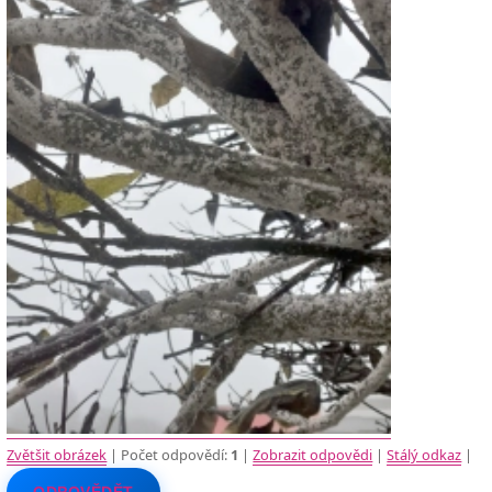
Zvětšit obrázek
| Počet odpovědí:
1
|
Zobrazit odpovědi
|
Stálý odkaz
|