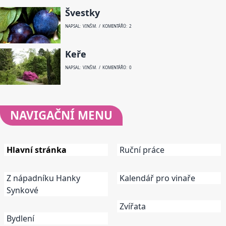
Švestky
NAPSAL: VINŠ M. / KOMENTÁŘŮ: 2
Keře
NAPSAL: VINŠ M. / KOMENTÁŘŮ: 0
NAVIGAČNÍ
MENU
Hlavní stránka
Ruční práce
Z nápadníku Hanky
Kalendář pro vinaře
Synkové
Zvířata
Bydlení