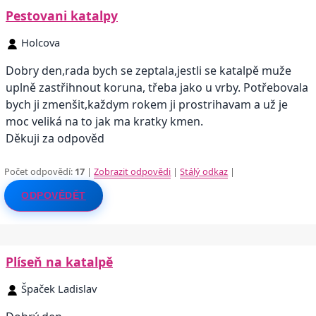
Pestovani katalpy
Holcova
Dobry den,rada bych se zeptala,jestli se katalpě muže
uplně zastřihnout koruna, třeba jako u vrby. Potřebovala
bych ji zmenšit,každym rokem ji prostrihavam a už je
moc veliká na to jak ma kratky kmen.
Děkuji za odpověd
Počet odpovědí:
17
|
Zobrazit odpovědi
|
Stálý odkaz
|
ODPOVĚDĚT
Plíseň na katalpě
Špaček Ladislav