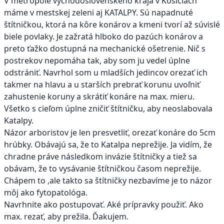
V metropole východoslovenského kraja v Košiciach
máme v mestskej zeleni aj KATALPY. Sú napadnuté
štítničkou, ktorá na kôre konárov a kmeni tvorí až súvislé
biele povlaky. Je zažratá hlboko do pazúch konárov a
preto ťažko dostupná na mechanické ošetrenie. Nič s
postrekov nepomáha tak, aby som ju vedel úplne
odstrániť. Navrhol som u mladších jedincov orezať ich
takmer na hlavu a u starších prebrať korunu uvoľniť
zahustenie koruny a skrátiť konáre na max. mieru.
Všetko s cieľom úplne zničiť štítničku, aby neoslabovala
Katalpy.
Názor arboristov je len presvetliť, orezať konáre do 5cm
hrúbky. Obávajú sa, že to Katalpa neprežije. Ja vidím, že
chradne práve následkom invázie štítničky a tiež sa
obávam, že to vysávanie štítničkou časom neprežije.
Chápem to ,ale takto sa štítničky nezbavíme je to názor
môj ako fytopatológa.
Navrhnite ako postupovať. Aké prípravky použiť. Ako
max. rezať, aby prežila. Ďakujem.