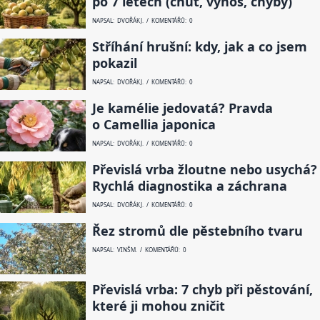
po 7 letech (chuť, výnos, chyby)
NAPSAL: DVOŘÁK J. / KOMENTÁŘŮ: 0
Stříhání hrušní: kdy, jak a co jsem
pokazil
NAPSAL: DVOŘÁK J. / KOMENTÁŘŮ: 0
Je kamélie jedovatá? Pravda
o Camellia japonica
NAPSAL: DVOŘÁK J. / KOMENTÁŘŮ: 0
Převislá vrba žloutne nebo usychá?
Rychlá diagnostika a záchrana
NAPSAL: DVOŘÁK J. / KOMENTÁŘŮ: 0
Řez stromů dle pěstebního tvaru
NAPSAL: VINŠ M. / KOMENTÁŘŮ: 0
Převislá vrba: 7 chyb při pěstování,
které ji mohou zničit