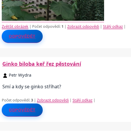
Zvětšit obrázek
| Počet odpovědí:
1
|
Zobrazit odpovědi
|
Stálý odkaz
|
ODPOVĚDĚT
Ginko biloba keř řez pěstování
Petr Wydra
Smí a kdy se ginko stříhat?
Počet odpovědí:
3
|
Zobrazit odpovědi
|
Stálý odkaz
|
ODPOVĚDĚT