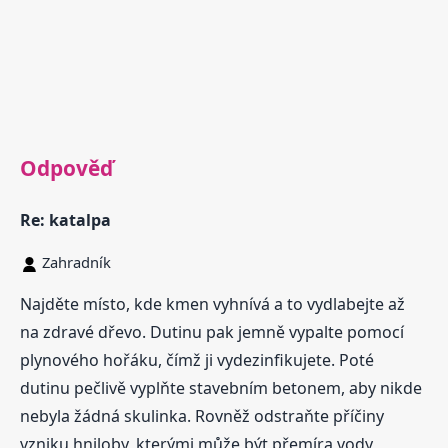
Odpověď
Re: katalpa
Zahradník
Najděte místo, kde kmen vyhnívá a to vydlabejte až
na zdravé dřevo. Dutinu pak jemně vypalte pomocí
plynového hořáku, čímž ji vydezinfikujete. Poté
dutinu pečlivě vyplňte stavebním betonem, aby nikde
nebyla žádná skulinka. Rovněž odstraňte příčiny
vzniku hniloby, kterými může být přemíra vody,