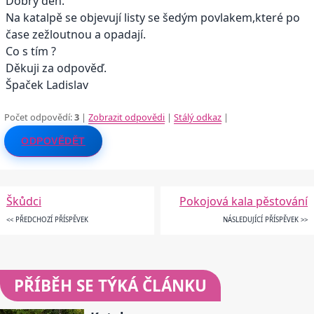
Dobrý den.
Na katalpě se objevují listy se šedým povlakem,které po
čase zežloutnou a opadají.
Co s tím ?
Děkuji za odpověď.
Špaček Ladislav
Počet odpovědí:
3
|
Zobrazit odpovědi
|
Stálý odkaz
|
ODPOVĚDĚT
Škůdci
Pokojová kala pěstování
<< PŘEDCHOZÍ PŘÍSPĚVEK
NÁSLEDUJÍCÍ PŘÍSPĚVEK >>
PŘÍBĚH SE TÝKÁ ČLÁNKU