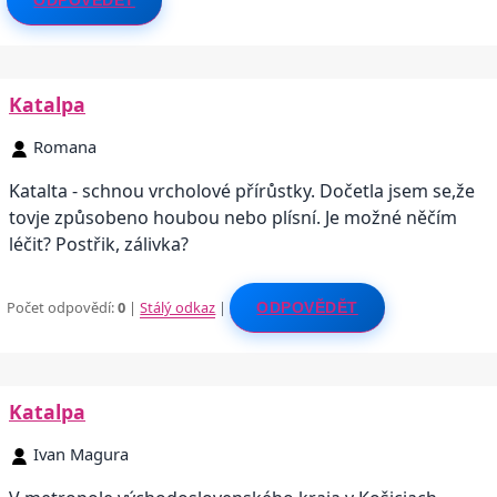
ODPOVĚDĚT
Katalpa
Romana
Katalta - schnou vrcholové přírůstky. Dočetla jsem se,že
tovje způsobeno houbou nebo plísní. Je možné něčím
léčit? Postřik, zálivka?
Počet odpovědí:
0
|
Stálý odkaz
|
ODPOVĚDĚT
Katalpa
Ivan Magura