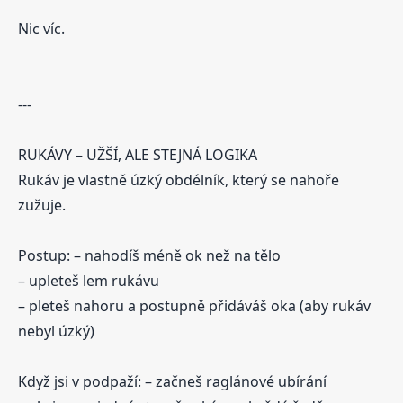
Nic víc.
---
RUKÁVY – UŽŠÍ, ALE STEJNÁ LOGIKA
Rukáv je vlastně úzký obdélník, který se nahoře
zužuje.
Postup: – nahodíš méně ok než na tělo
– upleteš lem rukávu
– pleteš nahoru a postupně přidáváš oka (aby rukáv
nebyl úzký)
Když jsi v podpaží: – začneš raglánové ubírání