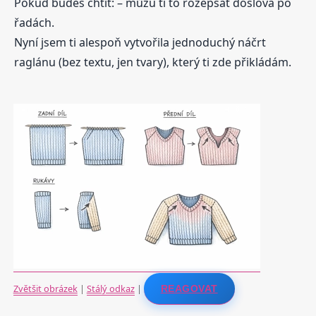
Pokud budeš chtít: – můžu ti to rozepsat doslova po
řadách.
Nyní jsem ti alespoň vytvořila jednoduchý náčrt
raglánu (bez textu, jen tvary), který ti zde přikládám.
Zvětšit obrázek
|
Stálý odkaz
|
REAGOVAT