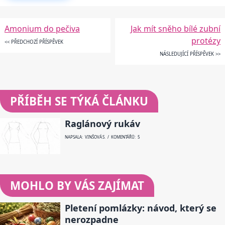
Amonium do pečiva
Jak mít sněho bílé zubní
protézy
<< PŘEDCHOZÍ PŘÍSPĚVEK
NÁSLEDUJÍCÍ PŘÍSPĚVEK >>
PŘÍBĚH SE TÝKÁ ČLÁNKU
Raglánový rukáv
NAPSALA: VINŠOVÁ S. / KOMENTÁŘŮ: 5
MOHLO BY VÁS ZAJÍMAT
Pletení pomlázky: návod, který se
nerozpadne