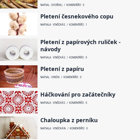
NAPSAL: DVOŘÁK J. / KOMENTÁŘŮ: 0
Pletení česnekového copu
NAPSALA: VINŠOVÁ S. / KOMENTÁŘŮ: 1
Pletení z papírových ruliček -
návody
NAPSALA: VINŠOVÁ S. / KOMENTÁŘŮ: 0
Pletení z papíru
NAPSAL: VINŠ M. / KOMENTÁŘŮ: 0
Háčkování pro začátečníky
NAPSALA: VINŠOVÁ S. / KOMENTÁŘŮ: 0
Chaloupka z perníku
NAPSALA: VINŠOVÁ N. / KOMENTÁŘŮ: 0