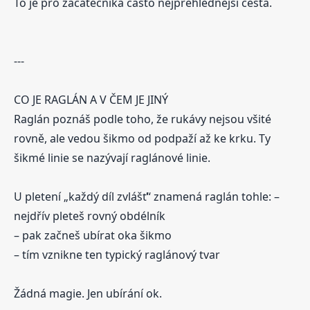
To je pro začátečníka často nejpřehlednější cesta.
---
CO JE RAGLÁN A V ČEM JE JINÝ
Raglán poznáš podle toho, že rukávy nejsou všité
rovně, ale vedou šikmo od podpaží až ke krku. Ty
šikmé linie se nazývají raglánové linie.
U pletení „každý díl zvlášť“ znamená raglán tohle: –
nejdřív pleteš rovný obdélník
– pak začneš ubírat oka šikmo
– tím vznikne ten typický raglánový tvar
Žádná magie. Jen ubírání ok.