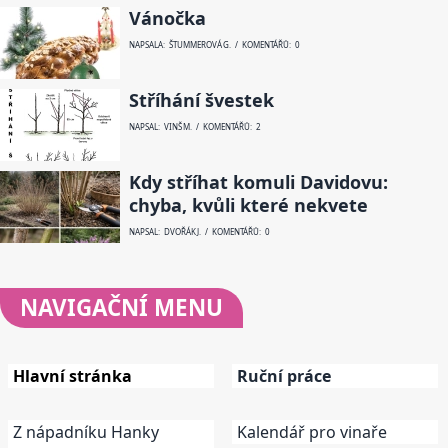
Vánočka
NAPSALA: ŠTUMMEROVÁ G. / KOMENTÁŘŮ: 0
Stříhání švestek
NAPSAL: VINŠ M. / KOMENTÁŘŮ: 2
Kdy stříhat komuli Davidovu:
chyba, kvůli které nekvete
NAPSAL: DVOŘÁK J. / KOMENTÁŘŮ: 0
NAVIGAČNÍ
MENU
Hlavní stránka
Ruční práce
Z nápadníku Hanky
Kalendář pro vinaře