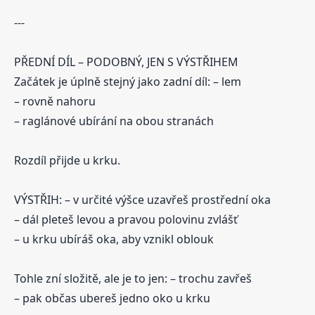
---
PŘEDNÍ DÍL – PODOBNÝ, JEN S VÝSTŘIHEM
Začátek je úplně stejný jako zadní díl: – lem
– rovně nahoru
– raglánové ubírání na obou stranách
Rozdíl přijde u krku.
VÝSTŘIH: – v určité výšce uzavřeš prostřední oka
– dál pleteš levou a pravou polovinu zvlášť
– u krku ubíráš oka, aby vznikl oblouk
Tohle zní složitě, ale je to jen: – trochu zavřeš
– pak občas ubereš jedno oko u krku