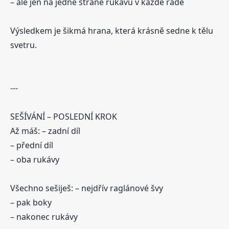
– ale jen na jedné straně rukávu v každé řadě
Výsledkem je šikmá hrana, která krásně sedne k tělu
svetru.
---
SEŠÍVÁNÍ – POSLEDNÍ KROK
Až máš: – zadní díl
– přední díl
– oba rukávy
Všechno sešiješ: – nejdřív raglánové švy
– pak boky
– nakonec rukávy