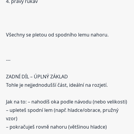
4. pravý rukáv
Všechny se pletou od spodního lemu nahoru.
---
ZADNÍ DÍL – ÚPLNÝ ZÁKLAD
Tohle je nejjednodušší část, ideální na rozjetí.
Jak na to: – nahodíš oka podle návodu (nebo velikosti)
– upleteš spodní lem (např. hladce/obrace, pružný
vzor)
– pokračuješ rovně nahoru (většinou hladce)