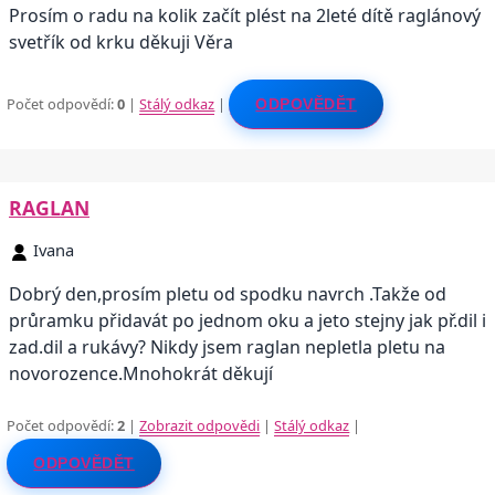
Prosím o radu na kolik začít plést na 2leté dítě raglánový
svetřík od krku děkuji Věra
Počet odpovědí:
0
|
Stálý odkaz
|
ODPOVĚDĚT
RAGLAN
Ivana
Dobrý den,prosím pletu od spodku navrch .Takže od
průramku přidavát po jednom oku a jeto stejny jak př.dil i
zad.dil a rukávy? Nikdy jsem raglan nepletla pletu na
novorozence.Mnohokrát děkují
Počet odpovědí:
2
|
Zobrazit odpovědi
|
Stálý odkaz
|
ODPOVĚDĚT