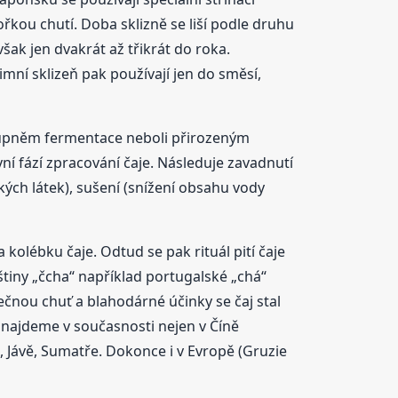
hořkou chutí. Doba sklizně se liší podle druhu
však jen dvakrát až třikrát do roka.
zimní sklizeň pak používají jen do směsí,
ze stupněm fermentace neboli přirozeným
ní fází zpracování čaje. Následuje zavadnutí
kých látek), sušení (snížení obsahu vody
za kolébku čaje. Odtud se pak rituál pití čaje
štiny „čcha“ například portugalské „chá“
ečnou chuť a blahodárné účinky se čaj stal
najdeme v současnosti nejen v Číně
u, Jávě, Sumatře. Dokonce i v Evropě (Gruzie