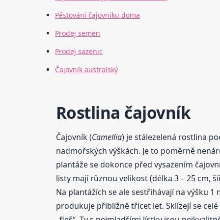
Pěstování čajovníku doma
Prodej semen
Prodej sazenic
Čajovník australský
Rostlina čajovník
Čajovník (
Camellia
) je stálezelená rostlina 
nadmořských výškách. Je to poměrně nenároč
plantáže se dokonce před vysazením čajovníku
listy mají různou velikost (délka 3 – 25 cm,
Na plantážích se ale sestřihávají na výšku 1 m
produkuje přibližně třicet let. Sklízejí se c
„fleš“. Ty s nejmladšími lístky jsou nejkvalit