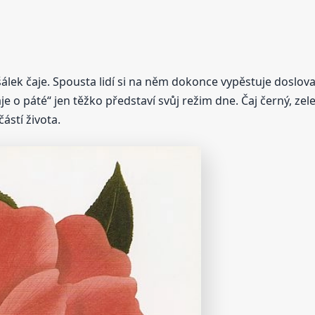
šálek čaje. Spousta lidí si na něm dokonce vypěstuje doslova
e o páté“ jen těžko představí svůj režim dne. Čaj černý, zele
ástí života.