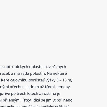
h a subtropických oblastech, v různých
rážek a má ráda polostín. Na některé
 Keře čajovníku dorůstají výšky 5 – 15 m,
dobnými ořechu s jedním až třemi semeny.
jdříve po třech letech a rostlina je
přilehlými lístky. Říká se jim „tips“ nebo
Japonsku se používají speciální stříhací