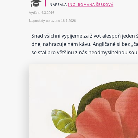
NAPSALA
ING. ROMANA ŠEBKOVÁ
Vydáno
4.3.2016
Naposledy upraveno
16.1.2026
Snad všichni vypijeme za život alespoň jeden 
dne, nahrazuje nám kávu. Angličané si bez „čaj
se stal pro většinu z nás neodmyslitelnou souč