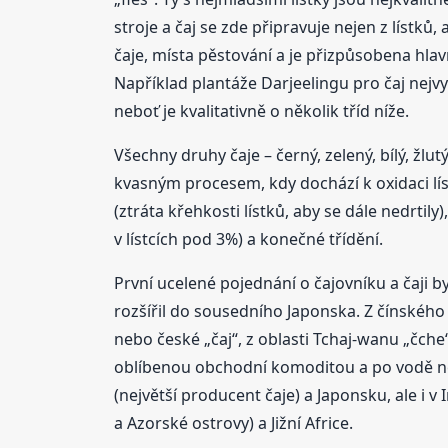
stroje a čaj se zde připravuje nejen z lístků
čaje, místa pěstování a je přizpůsobena hlavně
Například plantáže Darjeelingu pro čaj nejvyš
neboť je kvalitativně o několik tříd níže.
Všechny druhy čaje – černý, zelený, bílý, žlu
kvasným procesem, kdy dochází k oxidaci lís
(ztráta křehkosti lístků, aby se dále nedrti
v lístcích pod 3%) a konečné třídění.
První ucelené pojednání o čajovníku a čaji 
rozšířil do sousedního Japonska. Z čínského
nebo české „čaj“, z oblasti Tchaj-wanu „čche
oblíbenou obchodní komoditou a po vodě ne
(největší producent čaje) a Japonsku, ale i v
a Azorské ostrovy) a Jižní Africe.