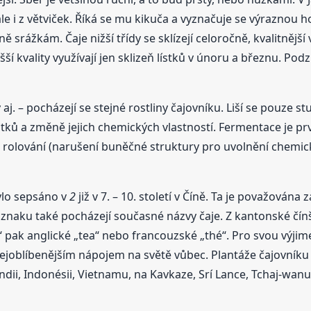
, ale i z větviček. Říká se mu kikuča a vyznačuje se výraznou 
 srážkám. Čaje nižší třídy se sklízejí celoročně, kvalitnější 
ší kvality využívají jen sklizeň lístků v únoru a březnu. Pod
tý aj. – pocházejí se stejné rostliny čajovníku. Liší se pou
tků a změně jejich chemických vlastností. Fermentace je prv
ly), rolování (narušení buněčné struktury pro uvolnění chemic
bylo sepsáno v
2
již v 7. – 10. století v Číně. Ta je považována 
 znaku také pocházejí současné názvy čaje. Z kantonské čín
“ pak anglické „tea“ nebo francouzské „thé“. Pro svou výjim
joblíbenějším nápojem na světě vůbec. Plantáže čajovníku 
 Indii, Indonésii, Vietnamu, na Kavkaze, Srí Lance, Tchaj-wan