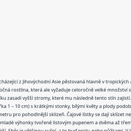
pocházející z Jihovýchodní Asie pěstovaná hlavně v tropickýc
ná rostlina, která ale vyžaduje celoročně velké množství s
 zasadí vyšší stromy, které mu následně tento stín zajistí.
 šířka 1 – 10 cm) s krátkými stonky, bílými květy a plody po
etru pro pohodlnější sklizeň. Čajové lístky se dají sklízet ne
elé mladé výhonky tvořené listovým pupenem a dvěma až třemi 
nější. Sběr je většinou ruční, a to buď prsty, nebo nůžkami. V 