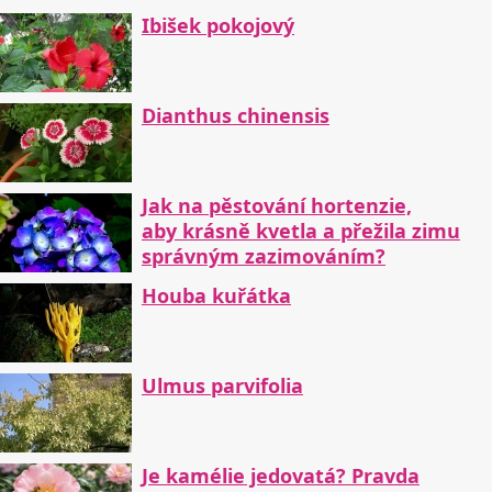
Ibišek pokojový
Dianthus chinensis
Jak na pěstování hortenzie,
aby krásně kvetla a přežila zimu
správným zazimováním?
Houba kuřátka
Ulmus parvifolia
Je kamélie jedovatá? Pravda