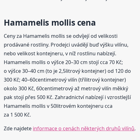
Hamamelis mollis cena
Ceny za Hamamelis mollis se odvíjejí od velikosti
prodávané rostliny. Prodejci uvádějí buď výšku vilínu,
nebo velikost kontejneru, v níž rostlinu nabízejí.
Hamamelis mollis o výšce 20–30 cm stojí cca 70 Kč;
o výšce 30–40 cm (to je 2,5litrový kontejner) od 120 do
300 Kč; 40–60centimetrový vilín (třílitrový kontejner)
okolo 300 Kč, 60centimetrový až metrový vilín měkký
pak stojí přes 500 Kč. Zahradnictví nabízejí i vzrostlejší
Hamamelis mollis v 50litrovém kontejneru cca
za 1 500 Kč.
Zde najdete
informace o cenách některých druhů vilínů
.