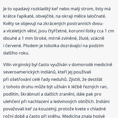
Je to opadavý rozkladitý keř nebo malý strom, listy má
krátce řapíkaté, obvejčité, na okraji mělce laločnaté.
Květy se objevují na zkrácených postranních dvou-
a víceletých větví, jsou čtyřčetné, korunní lístky cca 1 cm
dlouhé a 1 mm široké, mírně zvlněné, žluté, vzácně
i červené. Plodem je tobolka dozrávající na podzim
dalšího roku.
Vilín virginský byl často využíván v domorodé medicíně
severoamerických indiánů, kteří jej používali
při ošetřování celé řady neduhů. Zjistili, že destilát
z tohoto druhu může být užíván k léčbě řezných ran,
podlitin, škrábnutí a dalších zranění, dále pak pro
ulehčení při nachlazení a ledvinových obtížích. Indiáni
považovali keř za kouzelný, protože kvete v chladné
roční době a často při sněhu. Medicína znala hojivé