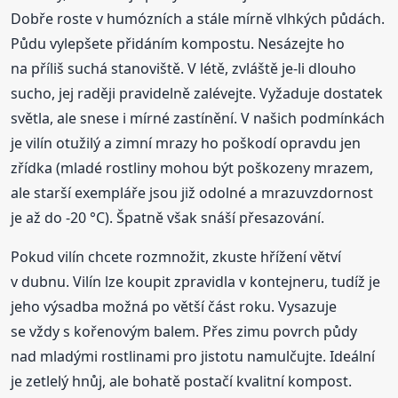
Dobře roste v humózních a stále mírně vlhkých půdách.
Půdu vylepšete přidáním kompostu. Nesázejte ho
na příliš suchá stanoviště. V létě, zvláště je-li dlouho
sucho, jej raději pravidelně zalévejte. Vyžaduje dostatek
světla, ale snese i mírné zastínění. V našich podmínkách
je vilín otužilý a zimní mrazy ho poškodí opravdu jen
zřídka (mladé rostliny mohou být poškozeny mrazem,
ale starší exempláře jsou již odolné a mrazuvzdornost
je až do -20 °C). Špatně však snáší přesazování.
Pokud vilín chcete rozmnožit, zkuste hřížení větví
v dubnu. Vilín lze koupit zpravidla v kontejneru, tudíž je
jeho výsadba možná po větší část roku. Vysazuje
se vždy s kořenovým balem. Přes zimu povrch půdy
nad mladými rostlinami pro jistotu namulčujte. Ideální
je zetlelý hnůj, ale bohatě postačí kvalitní kompost.