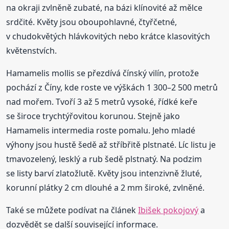
na okraji zvlněně zubaté, na bázi klínovité až mělce
srdčité. Květy jsou oboupohlavné, čtyřčetné,
v chudokvětých hlávkovitých nebo krátce klasovitých
květenstvích.
Hamamelis mollis se přezdívá čínský vilín, protože
pochází z Číny, kde roste ve výškách 1 300–2 500 metrů
nad mořem. Tvoří 3 až 5 metrů vysoké, řídké keře
se široce trychtýřovitou korunou. Stejně jako
Hamamelis intermedia roste pomalu. Jeho mladé
výhony jsou hustě šedě až stříbřitě plstnaté. Líc listu je
tmavozelený, lesklý a rub šedě plstnatý. Na podzim
se listy barví zlatožlutě. Květy jsou intenzivně žluté,
korunní plátky 2 cm dlouhé a 2 mm široké, zvlněné.
Také se můžete podívat na článek
Ibišek pokojový
a
dozvědět se další související informace.