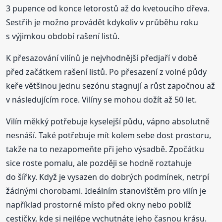
3 pupence od konce letorostů až do kvetoucího dřeva.
Sestřih je možno provádět kdykoliv v průběhu roku
s výjimkou období rašení listů.
K přesazování vilínů je nejvhodnější předjaří v době
před začátkem rašení listů. Po přesazení z volné půdy
keře většinou jednu sezónu stagnují a růst započnou až
v následujícím roce. Vilíny se mohou dožít až 50 let.
Vilín měkký potřebuje kyselejší půdu, vápno absolutně
nesnáší. Také potřebuje mít kolem sebe dost prostoru,
takže na to nezapomeňte při jeho výsadbě. Zpočátku
sice roste pomalu, ale později se hodně roztahuje
do šířky. Když je vysazen do dobrých podmínek, netrpí
žádnými chorobami. Ideálním stanovištěm pro vilín je
například prostorné místo před okny nebo poblíž
cestičky, kde si nejlépe vychutnáte jeho časnou krásu.