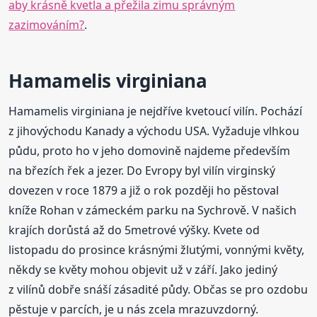
aby krásně kvetla a přežila zimu správným
zazimováním?
.
Hamamelis virginiana
Hamamelis virginiana je nejdříve kvetoucí vilín. Pochází
z jihovýchodu Kanady a východu USA. Vyžaduje vlhkou
půdu, proto ho v jeho domovině najdeme především
na březích řek a jezer. Do Evropy byl vilín virginský
dovezen v roce 1879 a již o rok později ho pěstoval
kníže Rohan v zámeckém parku na Sychrově. V našich
krajích dorůstá až do 5metrové výšky. Kvete od
listopadu do prosince krásnými žlutými, vonnými květy,
někdy se květy mohou objevit už v září. Jako jediný
z vilínů dobře snáší zásadité půdy. Občas se pro ozdobu
pěstuje v parcích, je u nás zcela mrazuvzdorný.