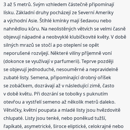
3 až 5 metrů. Svým vzhledem částečně připomínají
lísku. Základní druhy pocházejí ze Severní Ameriky
a východní Asie. Štíhlé kmínky mají šedavou nebo
nahnědlou kůru. Na neolistěných větvích se velmi časně
objevují nápadné a neobvyklé klubíčkovité květy. V době
silných mrazů se stočí a po oteplení se opět
neporušené rozvíjejí. Některé vilíny příjemně voní
(dokonce se využívají v parfumerii). Teprve později
se objevují jednoduché, nesouměrné a nepravidelně
zubaté listy. Semena, připomínající drobný oříšek
se zobáčkem, dozrávají až v následující zimě, často
v době květu. Při dozrání se tobolky s puknutím
otevřou a vystřelí semeno až několik metrů daleko.
Větvičky, květní poupata a mladé listy jsou hvězdovitě
chlupaté. Listy jsou tenké, nebo poněkud tužší,
řapíkaté, asymetrické, široce eliptické, celokrajné nebo