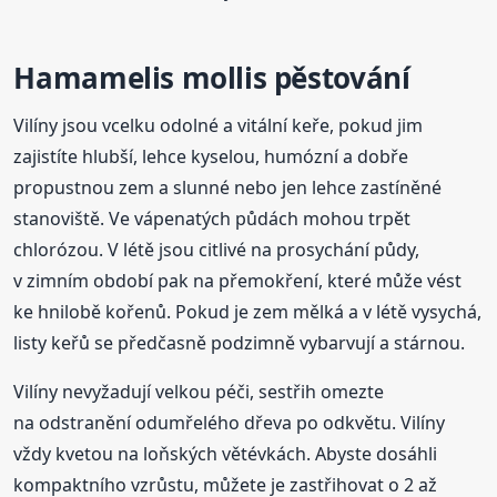
Hamamelis mollis pěstování
Vilíny jsou vcelku odolné a vitální keře, pokud jim
zajistíte hlubší, lehce kyselou, humózní a dobře
propustnou zem a slunné nebo jen lehce zastíněné
stanoviště. Ve vápenatých půdách mohou trpět
chlorózou. V létě jsou citlivé na prosychání půdy,
v zimním období pak na přemokření, které může vést
ke hnilobě kořenů. Pokud je zem mělká a v létě vysychá,
listy keřů se předčasně podzimně vybarvují a stárnou.
Vilíny nevyžadují velkou péči, sestřih omezte
na odstranění odumřelého dřeva po odkvětu. Vilíny
vždy kvetou na loňských větévkách. Abyste dosáhli
kompaktního vzrůstu, můžete je zastřihovat o 2 až