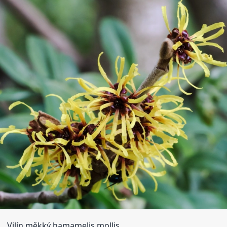
Vilín měkký hamamelis mollis