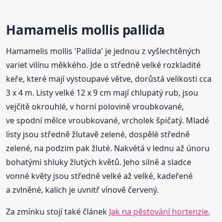
Hamamelis mollis pallida
Hamamelis mollis 'Pallida' je jednou z vyšlechtěných
variet vilínu měkkého. Jde o středně velké rozkladité
keře, které mají vystoupavé větve, dorůstá velikosti cca
3 x 4 m. Listy velké 12 x 9 cm mají chlupatý rub, jsou
vejčitě okrouhlé, v horní polovině vroubkované,
ve spodní mělce vroubkované, vrcholek špičatý. Mladé
listy jsou středně žlutavě zelené, dospělé středně
zelené, na podzim pak žluté. Nakvétá v lednu až únoru
bohatými shluky žlutých květů. Jeho silně a sladce
vonné květy jsou středně velké až velké, kadeřené
a zvlněné, kalich je uvnitř vínově červený.
Za zmínku stojí také článek
Jak na pěstování hortenzie,