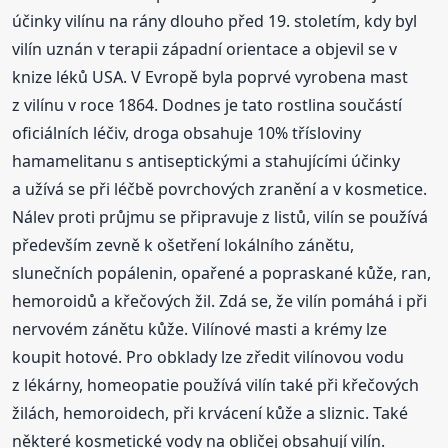
účinky vilínu na rány dlouho před 19. stoletím, kdy byl
vilín uznán v terapii západní orientace a objevil se v
knize léků USA. V Evropě byla poprvé vyrobena mast
z vilínu v roce 1864. Dodnes je tato rostlina součástí
oficiálních léčiv, droga obsahuje 10% třísloviny
hamamelitanu s antiseptickými a stahujícími účinky
a užívá se při léčbě povrchových zranění a v kosmetice.
Nálev proti průjmu se připravuje z listů, vilín se používá
především zevně k ošetření lokálního zánětu,
slunečních popálenin, opařené a popraskané kůže, ran,
hemoroidů a křečových žil. Zdá se, že vilín pomáhá i při
nervovém zánětu kůže. Vilínové masti a krémy lze
koupit hotové. Pro obklady lze zředit vilínovou vodu
z lékárny, homeopatie používá vilín také při křečových
žilách, hemoroidech, při krvácení kůže a sliznic. Také
některé kosmetické vody na obličej obsahují vilín.