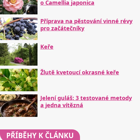
o Camellia japonica
Příprava na pěstování vinné révy
pro začátečníky
Keře
Žlutě kvetoucí okrasné keře
Jelení guláš: 3 testované metody
a jedna vítězná
PŘÍBĚHY
K ČLÁNKU