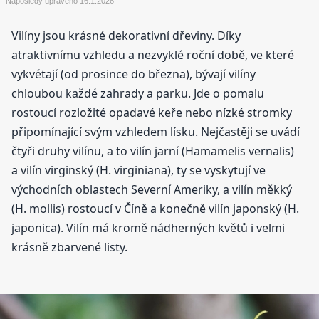
Naposledy upraveno
16.1.2026
Vilíny jsou krásné dekorativní dřeviny. Díky
atraktivnímu vzhledu a nezvyklé roční době, ve které
vykvétají (od prosince do března), bývají vilíny
chloubou každé zahrady a parku. Jde o pomalu
rostoucí rozložité opadavé keře nebo nízké stromky
připomínající svým vzhledem lísku. Nejčastěji se uvádí
čtyři druhy vilínu, a to vilín jarní (Hamamelis vernalis)
a vilín virginský (H. virginiana), ty se vyskytují ve
východních oblastech Severní Ameriky, a vilín měkký
(H. mollis) rostoucí v Číně a konečně vilín japonský (H.
japonica). Vilín má kromě nádherných květů i velmi
krásně zbarvené listy.