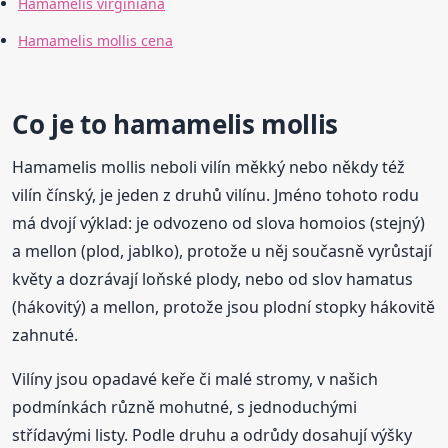
Hamamelis virginiana
Hamamelis mollis cena
Co je to hamamelis mollis
Hamamelis mollis neboli vilín měkký nebo někdy též
vilín čínský, je jeden z druhů vilínu. Jméno tohoto rodu
má dvojí výklad: je odvozeno od slova homoios (stejný)
a mellon (plod, jablko), protože u něj současně vyrůstají
květy a dozrávají loňské plody, nebo od slov hamatus
(hákovitý) a mellon, protože jsou plodní stopky hákovitě
zahnuté.
Vilíny jsou opadavé keře či malé stromy, v našich
podmínkách různě mohutné, s jednoduchými
střídavými listy. Podle druhu a odrůdy dosahují výšky