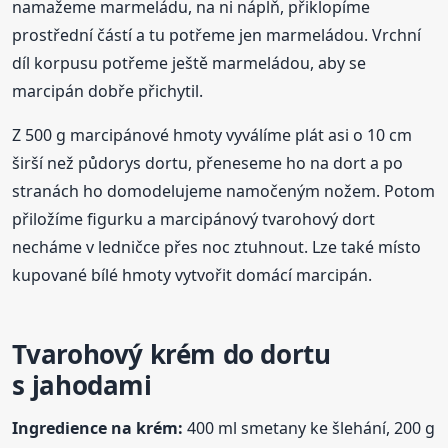
namažeme marmeládu, na ni náplň, přiklopíme
prostřední částí a tu potřeme jen marmeládou. Vrchní
díl korpusu potřeme ještě marmeládou, aby se
marcipán dobře přichytil.
Z 500 g marcipánové hmoty vyválíme plát asi o 10 cm
širší než půdorys dortu, přeneseme ho na dort a po
stranách ho domodelujeme namočeným nožem. Potom
přiložíme figurku a marcipánový tvarohový dort
necháme v ledničce přes noc ztuhnout. Lze také místo
kupované bílé hmoty vytvořit domácí marcipán.
Tvarohový krém do dortu
s jahodami
Ingredience na krém:
400 ml smetany ke šlehání, 200 g