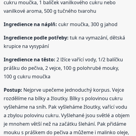
cukru moučka, 1 balíček vanilkového cukru nebo
vanilkové aroma, 500 g tučného tvarohu
Ingredience na náplň:
cukr moučka, 300 g jahod
Ingredience podle potřeby:
tuk na vymazání, dětská
krupice na vysypání
Ingredience na těsto:
2 lžíce vařící vody, 1/2 balíčku
prášku do pečiva, 2 vejce, 100 g polohrubé mouky,
100 g cukru moučka
Postup:
Nejprve upečeme jednoduchý korpus. Vejce
rozdělíme na bílky a žloutky. Bílky s polovinou cukru
vyšleháme na sníh. Pak vyšleháme žloutky, vařící vodu
a zbylou polovinu cukru. Vyšlehané jsou světlé a objem
je mnohem větší než na začátku šlehání. Pak přidáme
mouku s práškem do pečiva a můžeme i malinko oleje,