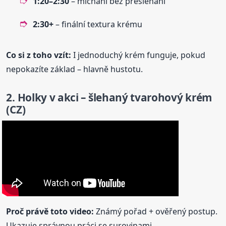
1:20–2:30
– míchání bez přešlehání
2:30+
– finální textura krému
Co si z toho vzít:
I jednoduchý krém funguje, pokud
nepokazíte základ – hlavně hustotu.
2. Holky v akci – šlehaný tvarohový krém
(CZ)
Proč právě toto video:
Známý pořad + ověřený postup.
Ukazuje správnou práci se surovinami.