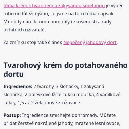
téma krém s tvarohem a zakysanou smetanou
je výběr
toho nedůležitějšího, co jsme na toto téma napsali.
Mnohdy nám k tomu pomohly i zkušenosti a rady
ostatních uživatelů.
Za zmínku stojí také článek
Nepečený jahodový dort
.
Tvarohový krém do potahovaného
dortu
Ingredience:
2 tvarohy, 3 šlehačky, 1 zakysaná
šlehačka, 2 polévkové lžíce cukru moučka, 4 vanilkové
cukry, 1,5 až 2 želatinové ztužovače
Postup:
Ingredience smíchejte dohromady. Můžete
přidat čerstvé nakrájené jahody, mražené lesní ovoce,