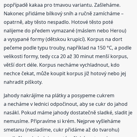
popřípadě kakaa pro tmavou variantu. Zašleháme.
Nakonec přidáme bílkový sníh a ručně zamícháme –
opatrně, aby těsto nespadlo. Hotové těsto poté
nalijeme do předem vymazané (máslem nebo Herou)
a vysypané formy (dětskou krupicí). Korpus na dort
pečeme podle typu trouby, například na 150 °C, a podle
velikosti formy, tedy cca 20 až 30 minut menší korpus,
větší dort déle. Korpus necháme vychladnout, kdo
nechce čekat, může koupit korpus již hotový nebo jej
nahradit piškoty.
Jahody nakrájíme na plátky a posypeme cukrem
a necháme v lednici odpočinout, aby se cukr do jahod
nasákl. Pokud máme jahody dostatečně sladké, sladit je
nemusíme. Připravíme si krém. Nejprve vyšleháme
smetanu (nesladíme, cukr přidáme až do tvarohu)