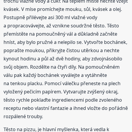
trochu vlažné vody a cukr. Na teplém místě nechte vzejít
kvásek. V míse promíchejte mouku, sůl, kvásek a olej.
Postupně přilévejte asi 300 ml vlažné vody
a propracovávejte, až vznikne soudržné těsto. Těsto
přemístěte na pomoučněný vál a důkladně začněte
hníst, aby bylo pružné a nelepilo se. Vytvořte bochánek,
poprašte moukou, přikryjte čistou utěrkou a nechte
kynout hodinu a půl až dvě hodiny, aby zdvojnásobilo
svůj objem. Rozdělte na čtyři díly. Na pomoučněném
válu pak každý bochánek vyválejte a vytáhněte
na tenkou placku. Pomocí válečku přeneste na plech
vyložený pečicím papírem. Vytvarujte zvýšený okraj,
těsto rychle poklaďte ingrediencemi podle zvoleného
receptu nebo vlastní fantazie a ihned vložte do pořádně
rozpálené trouby.
Těsto na pizzu, je hlavní myšlenka, která vedla k