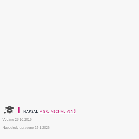
NAPSAL
MGR. MICHAL VINŠ
Vydáno
28.10.2016
Naposledy upraveno
16.1.2026