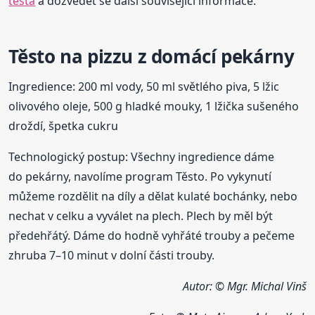
těsta
a dozvědět se další související informace.
Těsto na pizzu z domácí pekárny
Ingredience: 200 ml vody, 50 ml světlého piva, 5 lžic
olivového oleje, 500 g hladké mouky, 1 lžička sušeného
droždí, špetka cukru
Technologický postup: Všechny ingredience dáme
do pekárny, navolíme program Těsto. Po vykynutí
můžeme rozdělit na díly a dělat kulaté bochánky, nebo
nechat v celku a vyválet na plech. Plech by měl být
předehřátý. Dáme do hodně vyhřáté trouby a pečeme
zhruba 7–10 minut v dolní části trouby.
Autor: © Mgr. Michal Vinš