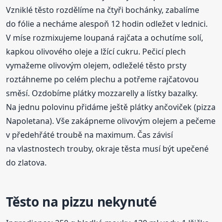
Vzniklé těsto rozdělíme na čtyři bochánky, zabalíme
do fólie a necháme alespoň 12 hodin odležet v lednici.
V míse rozmixujeme loupaná rajčata a ochutíme solí,
kapkou olivového oleje a lžící cukru. Pečicí plech
vymažeme olivovým olejem, odleželé těsto prsty
roztáhneme po celém plechu a potřeme rajčatovou
směsí. Ozdobíme plátky mozzarelly a lístky bazalky.
Na jednu polovinu přidáme ještě plátky ančoviček (pizza
Napoletana). Vše zakápneme olivovým olejem a pečeme
v předehřáté troubě na maximum. Čas závisí
na vlastnostech trouby, okraje těsta musí být upečené
do zlatova.
Těsto na pizzu nekynuté