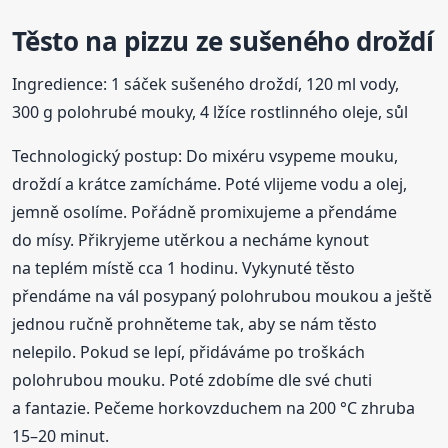
Těsto na pizzu ze sušeného droždí
Ingredience: 1 sáček sušeného droždí, 120 ml vody,
300 g polohrubé mouky, 4 lžíce rostlinného oleje, sůl
Technologický postup: Do mixéru vsypeme mouku,
droždí a krátce zamícháme. Poté vlijeme vodu a olej,
jemně osolíme. Pořádně promixujeme a přendáme
do mísy. Přikryjeme utěrkou a necháme kynout
na teplém místě cca 1 hodinu. Vykynuté těsto
přendáme na vál posypaný polohrubou moukou a ještě
jednou ručně prohněteme tak, aby se nám těsto
nelepilo. Pokud se lepí, přidáváme po troškách
polohrubou mouku. Poté zdobíme dle své chuti
a fantazie. Pečeme horkovzduchem na 200 °C zhruba
15–20 minut.