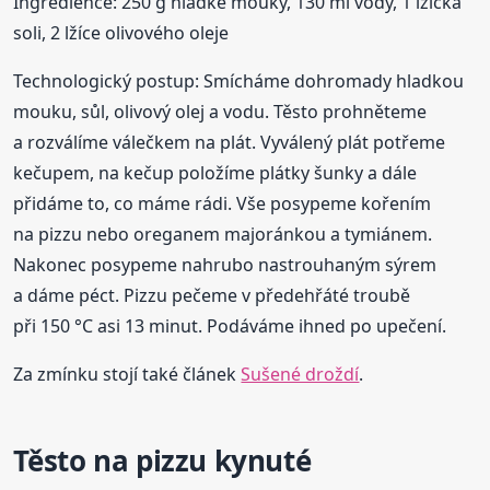
Ingredience: 250 g hladké mouky, 130 ml vody, 1 lžička
soli, 2 lžíce olivového oleje
Technologický postup: Smícháme dohromady hladkou
mouku, sůl, olivový olej a vodu. Těsto prohněteme
a rozválíme válečkem na plát. Vyválený plát potřeme
kečupem, na kečup položíme plátky šunky a dále
přidáme to, co máme rádi. Vše posypeme kořením
na pizzu nebo oreganem majoránkou a tymiánem.
Nakonec posypeme nahrubo nastrouhaným sýrem
a dáme péct. Pizzu pečeme v předehřáté troubě
při 150 °C asi 13 minut. Podáváme ihned po upečení.
Za zmínku stojí také článek
Sušené droždí
.
Těsto na pizzu kynuté