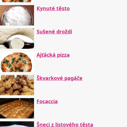
Kynuté těsto
Sušené droždí
Ajťácká pizza
Škvarkové pagáče
Focaccia
Šneci z listového těsta