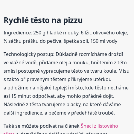
Rychlé těsto na pizzu
Ingredience: 250 g hladké mouky, 6 lžic olivového oleje,
½ sáčku prášku do pečiva, špetka soli, 150 ml vody
Technologický postup: Důkladně rozmícháme droždí
ve vlažné vodě, přidáme olej a mouku, hnětením z této
směsi postupně vypracujeme těsto ve tvaru koule. Mísu
s takto připraveným těstem přikryjeme utěrkou
a odložíme na nějaké teplejší místo, kde těsto necháme
asi 15 minut odpočívat, aby mohlo pořádně dojít.
Následně z těsta tvarujeme placky, na které dáváme
další ingredience, a pečeme v předehřáté troubě.
Také se můžete podívat na článek
Šneci z listového