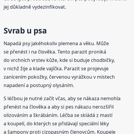
jej důkladně vydezinfikovat.
Svrab u psa
Napadá psy jakéhokoliv plemena a věku. Může
se přenést i na člověka. Tento parazit proniká
do vrchních vrstev kůže, kde si buduje chodbičky,
v nichž žije a klade vajíčka. Parazit se projevuje
zanícením pokožky, červenou vyrážkou v místech
napadení a postupný olysáním.
S léčbou je nutné začít včas, aby se nákaza nemohla
přenést na člověka a aby si pes nákazu nerozšířil
olizováním a škrábáním. Léčba se skládá z mastí
a koupelí, do kterých se přidávají speciální léky
a šampony proti cizopasným členovcům. Koupele