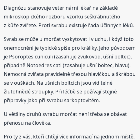
Diagnózu stanovuje veterinární lékař na základě
mikroskopického rozboru vzorku seškrábnutého
z kůže zvířete. Proti svrabu existuje řada účinných léků.
Svrab se může u morčat vyskytovat i v uchu, i když toto
onemocnění je typické spíše pro králíky. Jeho původcem
je Psoroptes cuniculi (zasahuje zvukovod, ušní boltec),
případně Notoedres cati (zasahuje ušní boltec, hlavu).
Nemocná zvířata pravidelně třesou hlavičkou a škrábou
se v ouškách. Na ušních boltcích jsou viditelné
žlutohnědé stroupky. Při léčbě se požívají stejné
přípravky jako při svrabu sarkoptovitém.
U většiny druhů svrabu morčat není třeba se obávat
přenosu na člověka.
Pro ty z vás, kteří chtějí více informací na jednom místě,