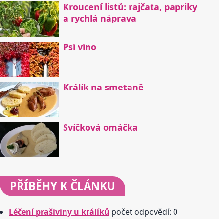
Kroucení listů: rajčata, papriky
a rychlá náprava
Psí víno
Králík na smetaně
Svíčková omáčka
PŘÍBĚHY
K ČLÁNKU
Léčení prašiviny u králíků
počet odpovědí: 0