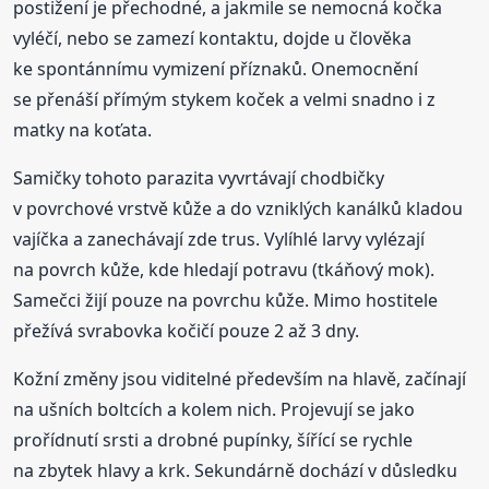
postižení je přechodné, a jakmile se nemocná kočka
vyléčí, nebo se zamezí kontaktu, dojde u člověka
ke spontánnímu vymizení příznaků. Onemocnění
se přenáší přímým stykem koček a velmi snadno i z
matky na koťata.
Samičky tohoto parazita vyvrtávají chodbičky
v povrchové vrstvě kůže a do vzniklých kanálků kladou
vajíčka a zanechávají zde trus. Vylíhlé larvy vylézají
na povrch kůže, kde hledají potravu (tkáňový mok).
Samečci žijí pouze na povrchu kůže. Mimo hostitele
přežívá svrabovka kočičí pouze 2 až 3 dny.
Kožní změny jsou viditelné především na hlavě, začínají
na ušních boltcích a kolem nich. Projevují se jako
prořídnutí srsti a drobné pupínky, šířící se rychle
na zbytek hlavy a krk. Sekundárně dochází v důsledku