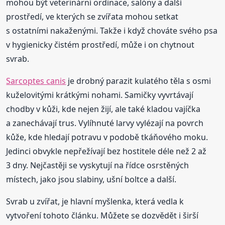
mohou být veterinární ordinace, salóny a další
prostředí, ve kterých se zvířata mohou setkat
s ostatními nakaženými. Takže i když chováte svého psa
v hygienicky čistém prostředí, může i on chytnout
svrab.
Sarcoptes canis
je drobný parazit kulatého těla s osmi
kuželovitými krátkými nohami. Samičky vyvrtávají
chodby v kůži, kde nejen žijí, ale také kladou vajíčka
a zanechávají trus. Vylíhnuté larvy vylézají na povrch
kůže, kde hledají potravu v podobě tkáňového moku.
Jedinci obvykle nepřežívají bez hostitele déle než 2 až
3 dny. Nejčastěji se vyskytují na řídce osrstěných
místech, jako jsou slabiny, ušní boltce a další.
Svrab u zvířat, je hlavní myšlenka, která vedla k
vytvoření tohoto článku. Můžete se dozvědět i širší