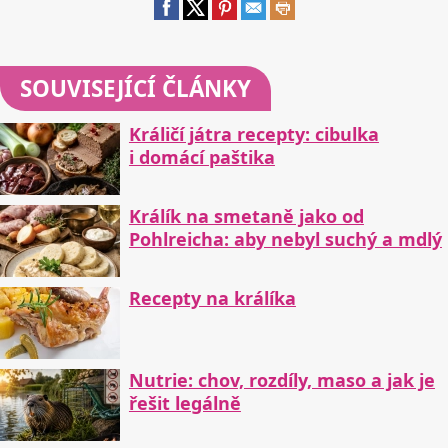
SOUVISEJÍCÍ ČLÁNKY
Králičí játra recepty: cibulka
i domácí paštika
Králík na smetaně jako od
Pohlreicha: aby nebyl suchý a mdlý
Recepty na králíka
Nutrie: chov, rozdíly, maso a jak je
řešit legálně