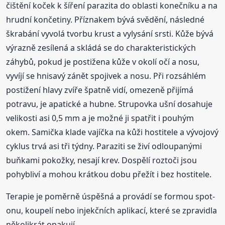
čištění koček k šíření parazita do oblasti konečníku a na
hrudní končetiny. Příznakem bývá svědění, následné
škrabání vyvolá tvorbu krust a vylysání srsti. Kůže bývá
výrazně zesílená a skládá se do charakteristických
záhybů, pokud je postižena kůže v okolí očí a nosu,
vyvíjí se hnisavý zánět spojivek a nosu. Při rozsáhlém
postižení hlavy zvíře špatně vidí, omezeně přijímá
potravu, je apatické a hubne. Strupovka ušní dosahuje
velikosti asi 0,5 mm a je možné ji spatřit i pouhým
okem. Samička klade vajíčka na kůži hostitele a vývojový
cyklus trvá asi tři týdny. Paraziti se živí odloupanými
buňkami pokožky, nesají krev. Dospělí roztoči jsou
pohybliví a mohou krátkou dobu přežít i bez hostitele.
Terapie je poměrně úspěšná a provádí se formou spot-
onu, koupelí nebo injekčních aplikací, které se zpravidla
několikrát opakují.