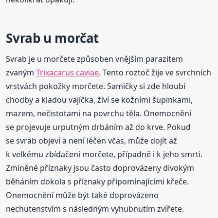
Svrab u morčat
Svrab je u morčete způsoben vnějším parazitem
zvaným
Trixacarus caviae
. Tento roztoč žije ve svrchních
vrstvách pokožky morčete. Samičky si zde hloubí
chodby a kladou vajíčka, živí se kožními šupinkami,
mazem, nečistotami na povrchu těla. Onemocnění
se projevuje urputným drbáním až do krve. Pokud
se svrab objeví a není léčen včas, může dojít až
k velkému zbídačení morčete, případně i k jeho smrti.
Zmíněné příznaky jsou často doprovázeny divokým
běháním dokola s příznaky připomínajícími křeče.
Onemocnění může být také doprovázeno
nechutenstvím s následným vyhubnutím zvířete.