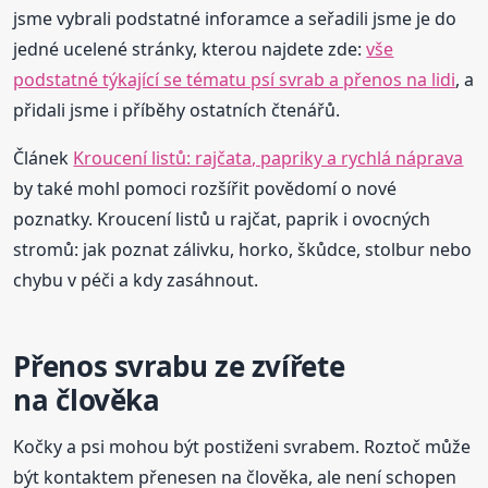
jsme vybrali podstatné inforamce a seřadili jsme je do
jedné ucelené stránky, kterou najdete zde:
vše
podstatné týkající se tématu psí svrab a přenos na lidi
, a
přidali jsme i příběhy ostatních čtenářů.
Článek
Kroucení listů: rajčata, papriky a rychlá náprava
by také mohl pomoci rozšířit povědomí o nové
poznatky. Kroucení listů u rajčat, paprik i ovocných
stromů: jak poznat zálivku, horko, škůdce, stolbur nebo
chybu v péči a kdy zasáhnout.
Přenos svrabu ze zvířete
na člověka
Kočky a psi mohou být postiženi svrabem. Roztoč může
být kontaktem přenesen na člověka, ale není schopen