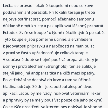
Léčba se provádí lokálně koupelemi nebo celkově
podáváním antiparazitik. Při lokální terapii je třeba
nejprve ostříhat srst, pomocí léčebného šamponu
důkladně omýt krusty a pak aplikovat léčebný preparát
Ectodex. Zvíře se koupe 1x týdně několik týdnů po sobě.
Tyto koupele jsou poměrně účinné, ale vzhledem
k jedovatosti přípravku a náročnosti na manipulaci
v praxi se často upřednostňuje celková terapie.
V současné době se hojně používá preparát, který je
účinný i proti blechám (Stronghold), ten se aplikuje
stejně jako jiná antiparazitika na kůži mezi lopatky.
Po vstřebání se dostává do krve a tam se účinná
hladina udržuje 30 dní. Je zapotřebí alespoň dvou
aplikací. Léčbu by měl vždy indikovat veterinární lékař
a přípravky by se měly používat pouze dle jeho pokynů.
Co se týče prostředí, ve kterém pes pobýval, je vhodné