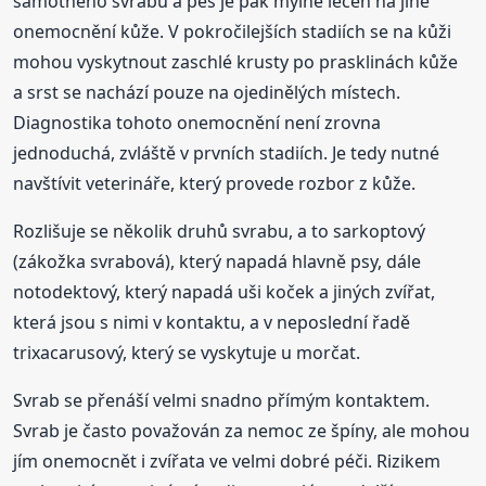
samotného svrabu a pes je pak mylně léčen na jiné
onemocnění kůže. V pokročilejších stadiích se na kůži
mohou vyskytnout zaschlé krusty po prasklinách kůže
a srst se nachází pouze na ojedinělých místech.
Diagnostika tohoto onemocnění není zrovna
jednoduchá, zvláště v prvních stadiích. Je tedy nutné
navštívit veterináře, který provede rozbor z kůže.
Rozlišuje se několik druhů svrabu, a to sarkoptový
(zákožka svrabová), který napadá hlavně psy, dále
notodektový, který napadá uši koček a jiných zvířat,
která jsou s nimi v kontaktu, a v neposlední řadě
trixacarusový, který se vyskytuje u morčat.
Svrab se přenáší velmi snadno přímým kontaktem.
Svrab je často považován za nemoc ze špíny, ale mohou
jím onemocnět i zvířata ve velmi dobré péči. Rizikem