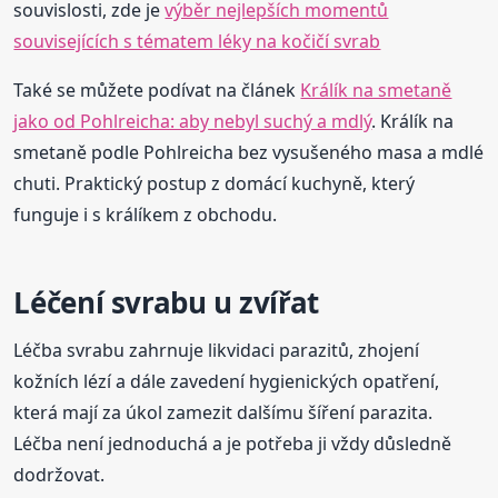
souvislosti, zde je
výběr nejlepších momentů
souvisejících s tématem léky na kočičí svrab
Také se můžete podívat na článek
Králík na smetaně
jako od Pohlreicha: aby nebyl suchý a mdlý
. Králík na
smetaně podle Pohlreicha bez vysušeného masa a mdlé
chuti. Praktický postup z domácí kuchyně, který
funguje i s králíkem z obchodu.
Léčení svrabu u zvířat
Léčba svrabu zahrnuje likvidaci parazitů, zhojení
kožních lézí a dále zavedení hygienických opatření,
která mají za úkol zamezit dalšímu šíření parazita.
Léčba není jednoduchá a je potřeba ji vždy důsledně
dodržovat.