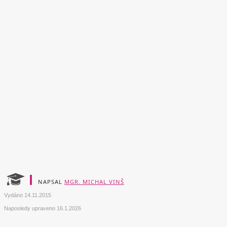
NAPSAL
MGR. MICHAL VINŠ
Vydáno
14.11.2015
Naposledy upraveno
16.1.2026