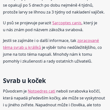
se opakují po 5 dnech po dobu nejméně 4 týdnů,
protože larvy se líhnou za 3 týdny od nakladení vajíček.
U psů se projevuje parazit
Sarcoptes canis
, který je
u nás znám pod názvem zákožka svrabová.
Jestli se zajímáte i o další informace, tak
zpracované
téma svrab u králíků
je výběr toho nedůležitějšího, co
jsme na toto téma napsali. Mnohdy nám k tomu
pomohly i zkušenosti a rady ostatních uživatelů.
Svrab u koček
Původcem je
Notoedres cati
neboli svrabovka kočičí,
která napadá především kočky, ale může se vyskytnout
i u jiného zvířete. Napadnout může i člověka, ale toto