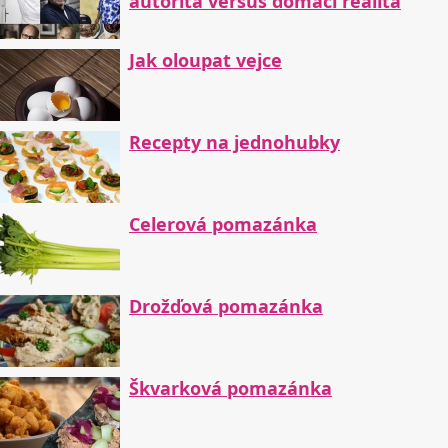
autorita versus domácí realita
Jak oloupat vejce
Recepty na jednohubky
Celerová pomazánka
Drožďová pomazánka
Škvarková pomazánka