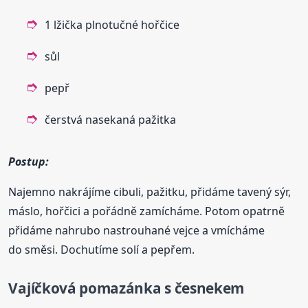
1 lžička plnotučné hořčice
sůl
pepř
čerstvá nasekaná pažitka
Postup:
Najemno nakrájíme cibuli, pažitku, přidáme tavený sýr,
máslo, hořčici a pořádně zamícháme. Potom opatrně
přidáme nahrubo nastrouhané vejce a vmícháme
do směsi. Dochutíme solí a pepřem.
Vajíčková pomazánka s česnekem