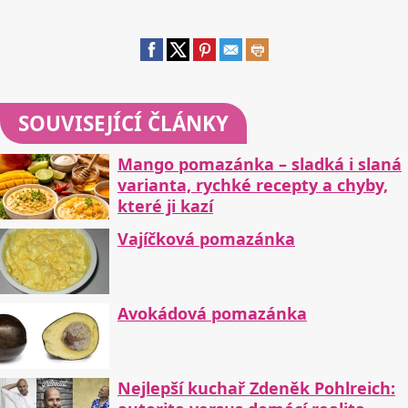
SOUVISEJÍCÍ ČLÁNKY
Mango pomazánka – sladká i slaná
varianta, rychké recepty a chyby,
které ji kazí
Vajíčková pomazánka
Avokádová pomazánka
Nejlepší kuchař Zdeněk Pohlreich: