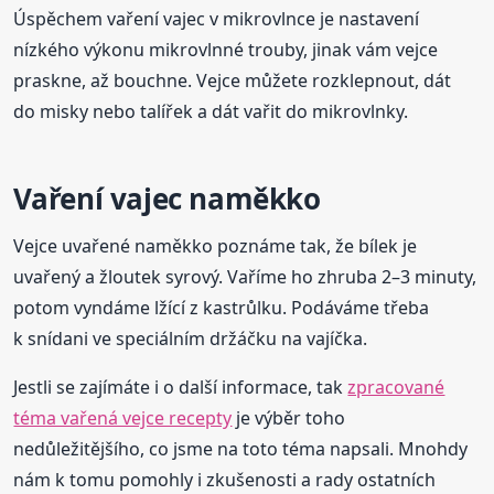
Úspěchem vaření vajec v mikrovlnce je nastavení
nízkého výkonu mikrovlnné trouby, jinak vám vejce
praskne, až bouchne. Vejce můžete rozklepnout, dát
do misky nebo talířek a dát vařit do mikrovlnky.
Vaření vajec naměkko
Vejce uvařené naměkko poznáme tak, že bílek je
uvařený a žloutek syrový. Vaříme ho zhruba 2–3 minuty,
potom vyndáme lžící z kastrůlku. Podáváme třeba
k snídani ve speciálním držáčku na vajíčka.
Jestli se zajímáte i o další informace, tak
zpracované
téma vařená vejce recepty
je výběr toho
nedůležitějšího, co jsme na toto téma napsali. Mnohdy
nám k tomu pomohly i zkušenosti a rady ostatních