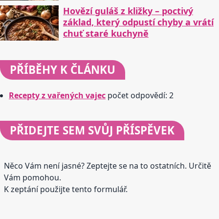
Hovězí guláš z kližky – poctivý
základ, který odpustí chyby a vrátí
chuť staré kuchyně
PŘÍBĚHY
K ČLÁNKU
Recepty z vařených vajec
počet odpovědí: 2
PŘIDEJTE
SEM SVŮJ PŘÍSPĚVEK
Něco Vám není jasné? Zeptejte se na to ostatních. Určitě
Vám pomohou.
K zeptání použijte tento formulář.