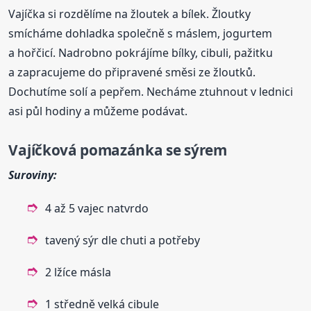
Vajíčka si rozdělíme na žloutek a bílek. Žloutky
smícháme dohladka společně s máslem, jogurtem
a hořčicí. Nadrobno pokrájíme bílky, cibuli, pažitku
a zapracujeme do připravené směsi ze žloutků.
Dochutíme solí a pepřem. Necháme ztuhnout v lednici
asi půl hodiny a můžeme podávat.
Vajíčková pomazánka se sýrem
Suroviny:
4 až 5 vajec natvrdo
tavený sýr dle chuti a potřeby
2 lžíce másla
1 středně velká cibule