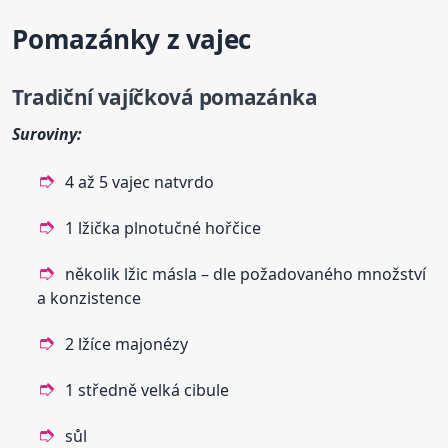
Pomazánky z vajec
Tradiční vajíčková pomazánka
Suroviny:
4 až 5 vajec natvrdo
1 lžička plnotučné hořčice
několik lžic másla – dle požadovaného množství
a konzistence
2 lžíce majonézy
1 středně velká cibule
sůl