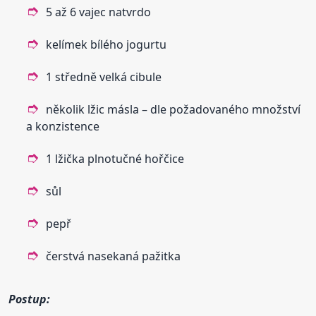
5 až 6 vajec natvrdo
kelímek bílého jogurtu
1 středně velká cibule
několik lžic másla – dle požadovaného množství
a konzistence
1 lžička plnotučné hořčice
sůl
pepř
čerstvá nasekaná pažitka
Postup: