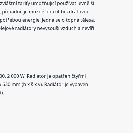
zvláštní tarify umožňující používat levnější
u, případně je možné použít bezdrátovou
potřebou energie. Jedná se o topná tělesa,
ejové radiátory nevysouší vzduch a nevíří
200, 2 000 W. Radiátor je opatřen čtyřmi
630 mm (h x š x v). Radiátor je vybaven
í.