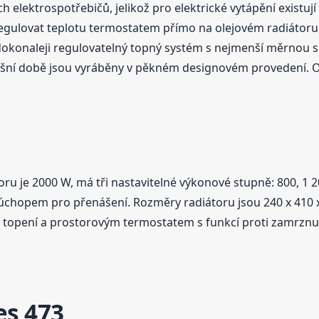
h elektrospotřebičů, jelikož pro elektrické vytápění existují 
e regulovat teplotu termostatem přímo na olejovém radiátor
jdokonaleji regulovatelný topný systém s nejmenší měrnou s
nešní době jsou vyráběny v pěkném designovém provedení. Ol
toru je 2000 W, má tři nastavitelné výkonové stupně: 800, 1 
chopem pro přenášení. Rozměry radiátoru jsou 240 x 410 x 
í topení a prostorovým termostatem s funkcí proti zamrznut
es 473