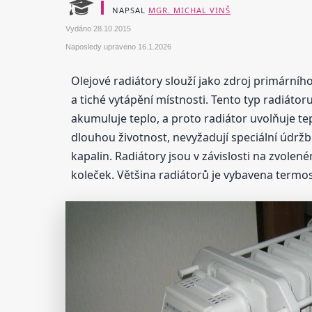
NAPSAL
MGR. MICHAL VINŠ
Vydáno
28.10.2015
Naposledy upraveno
16.1.2026
Olejové radiátory slouží jako zdroj primární
a tiché vytápění místnosti. Tento typ radiátor
akumuluje teplo, a proto radiátor uvolňuje te
dlouhou životnost, nevyžadují speciální údržb
kapalin. Radiátory jsou v závislosti na zvol
koleček. Většina radiátorů je vybavena term