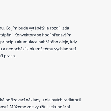
 Co jím bude vytápět? Je rozdíl, zda
ytápění. Konvektory se hodí především
 principu akumulace nahřátého oleje, kdy
tu a nedochází k okamžitému vychladnutí
ří prach.
é pořizovací náklady u olejových radiátorů
ností. Můžeme zde využít i sekundární