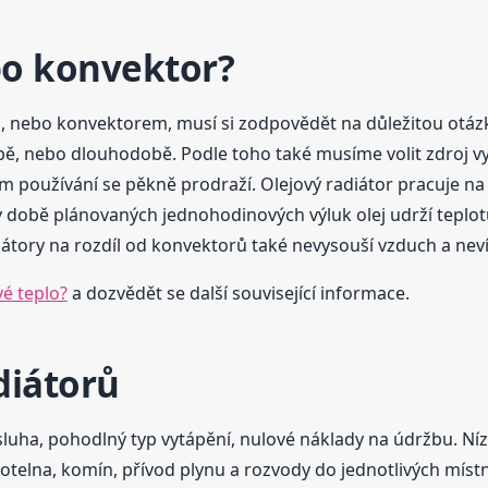
bo konvektor?
 nebo konvektorem, musí si zodpovědět na důležitou otázku.
ě, nebo dlouhodobě. Podle toho také musíme volit zdroj v
m používání se pěkně prodraží. Olejový radiátor pracuje na
 době plánovaných jednohodinových výluk olej udrží teplo
iátory na rozdíl od konvektorů také nevysouší vzduch a neví
vé teplo?
a dozvědět se další související informace.
diátorů
uha, pohodlný typ vytápění, nulové náklady na údržbu. Nízk
telna, komín, přívod plynu a rozvody do jednotlivých míst