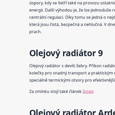
úspory, kdy se šetří také na provozu ostatníc
energii. Další výhodou je, že lze jednoduš
centrální regulaci. Díky tomu se jedná o ne
která jsou čistá, bezpečná a nehlučná. V d
prach.
Olejový radiátor 9
Olejový radiátor s devíti žebry. Příkon radiá
kolečky pro snadný transport a praktickým ú
speciálně termickými otvory pro efektivnějš
Za zmínku stojí také článek
Izopir
.
Olejový radiátor Ard