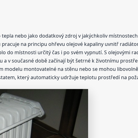
ho tepla nebo jako dodatkový zdroj v jakýchkoliv místnostec
u pracuje na principu ohřevu olejové kapaliny uvnitř radiátor
plo do místnosti určitý čas i po svém vypnutí. S olejovými r
u a v současné době začínají být šetrné k životnímu prostřed
eném modelu montovatelné na stěnu nebo se mohou libovolně
ostatem, který automaticky udržuje teplotu prostředí na p