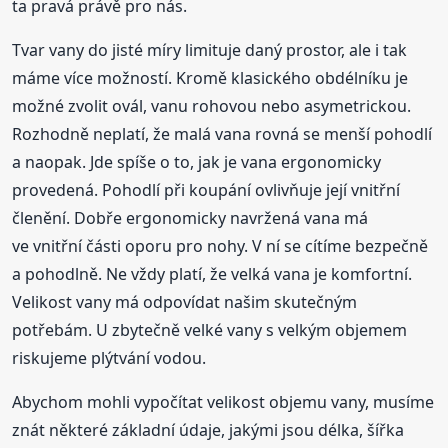
ta pravá právě pro nás.
Tvar vany do jisté míry limituje daný prostor, ale i tak
máme více možností. Kromě klasického obdélníku je
možné zvolit ovál, vanu rohovou nebo asymetrickou.
Rozhodně neplatí, že malá vana rovná se menší pohodlí
a naopak. Jde spíše o to, jak je vana ergonomicky
provedená. Pohodlí při koupání ovlivňuje její vnitřní
členění. Dobře ergonomicky navržená vana má
ve vnitřní části oporu pro nohy. V ní se cítíme bezpečně
a pohodlně. Ne vždy platí, že velká vana je komfortní.
Velikost vany má odpovídat našim skutečným
potřebám. U zbytečně velké vany s velkým objemem
riskujeme plýtvání vodou.
Abychom mohli vypočítat velikost objemu vany, musíme
znát některé základní údaje, jakými jsou délka, šířka