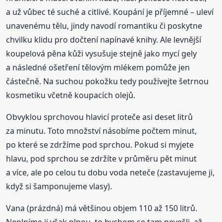
a už vůbec té suché a citlivé. Koupání je příjemné – uleví
unavenému tělu, jindy navodí romantiku či poskytne
chvilku klidu pro dočtení napínavé knihy. Ale levnější
koupelová pěna kůži vysušuje stejně jako mycí gely
a následné ošetření tělovým mlékem pomůže jen
částečně. Na suchou pokožku tedy používejte šetrnou
kosmetiku včetně koupacích olejů.
Obvyklou sprchovou hlavicí proteče asi deset litrů
za minutu. Toto množství násobíme počtem minut,
po které se zdržíme pod sprchou. Pokud si myjete
hlavu, pod sprchou se zdržíte v průměru pět minut
a více, ale po celou tu dobu voda neteče (zastavujeme ji,
když si šamponujeme vlasy).
Vana (prázdná) má většinou objem 110 až 150 litrů.
Neplníme ji však plnou, to bychom se tam nevešli, až