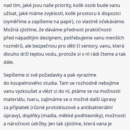
nad tím, jaké jsou naše priority, kolik osob bude vanu
užívat, jaké máme zvyklosti, kolik prostoru k dispozici
(vyměříme a zapíšeme na papír), co vlastně očekáváme.
Možná zjistíme, že dáváme přednost praktičnosti
před nápaditým designem, potřebujeme vanu menších
rozměrů, ale bezpečnou pro děti či seniory, vanu, která
dlouho drží teplou vodu, protože si v ní rádi čteme a tak
dále.
Sepíšeme si své požadavky a pak vyrazíme
do koupelnového studia. Tam se rozhodně nebojíme
vanu vyzkoušet a vlézt si do ní, ptáme se na možnosti
materiálu, tvaru, zajímáme se o možné další úpravy
za příplatek (různé protiskluzové a antibakteriální
úpravy), doplňky (madla, měkké podhlavníky), možnosti
a náročnost údržby. Jen tak zjistíme, která vana je