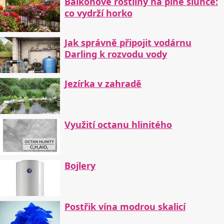
Balkonové rostliny na plné slunce:
co vydrží horko
Jak správně připojit vodárnu
Darling k rozvodu vody
Jezírka v zahradě
Využití octanu hlinitého
Bojlery
Postřik vína modrou skalicí