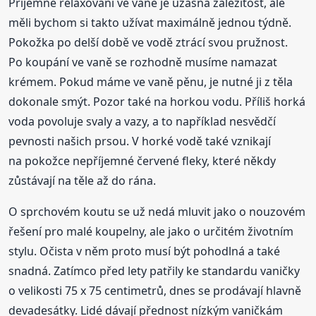
Příjemné relaxování ve vaně je úžasná záležitost, ale
měli bychom si takto užívat maximálně jednou týdně.
Pokožka po delší době ve vodě ztrácí svou pružnost.
Po koupání ve vaně se rozhodně musíme namazat
krémem. Pokud máme ve vaně pěnu, je nutné ji z těla
dokonale smýt. Pozor také na horkou vodu. Příliš horká
voda povoluje svaly a vazy, a to například nesvědčí
pevnosti našich prsou. V horké vodě také vznikají
na pokožce nepříjemné červené fleky, které někdy
zůstávají na těle až do rána.
O sprchovém koutu se už nedá mluvit jako o nouzovém
řešení pro malé koupelny, ale jako o určitém životním
stylu. Očista v něm proto musí být pohodlná a také
snadná. Zatímco před lety patřily ke standardu vaničky
o velikosti 75 x 75 centimetrů, dnes se prodávají hlavně
devadesátky. Lidé dávají přednost nízkým vaničkám