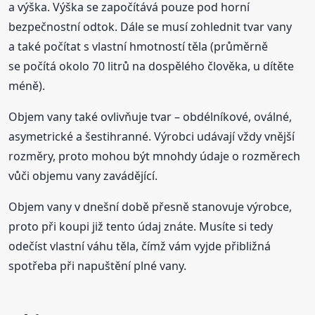
a výška. Výška se započítává pouze pod horní
bezpečnostní odtok. Dále se musí zohlednit tvar vany
a také počítat s vlastní hmotností těla (průměrně
se počítá okolo 70 litrů na dospělého člověka, u dítěte
méně).
Objem vany také ovlivňuje tvar – obdélníkové, oválné,
asymetrické a šestihranné. Výrobci udávají vždy vnější
rozměry, proto mohou být mnohdy údaje o rozměrech
vůči objemu vany zavádějící.
Objem vany v dnešní době přesně stanovuje výrobce,
proto při koupi již tento údaj znáte. Musíte si tedy
odečíst vlastní váhu těla, čímž vám vyjde přibližná
spotřeba při napuštění plné vany.