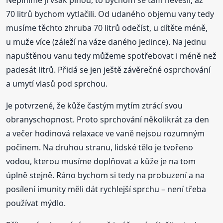
70 litrů bychom vytlačili. Od udaného objemu vany tedy
musíme těchto zhruba 70 litrů odečíst, u dítěte méně,
u muže více (záleží na váze daného jedince). Na jednu
napuštěnou vanu tedy můžeme spotřebovat i méně než
padesát litrů. Přidá se jen ještě závěrečné osprchování
a umytí vlasů pod sprchou.
Je potvrzené, že kůže častým mytím ztrácí svou
obranyschopnost. Proto sprchování několikrát za den
a večer hodinová relaxace ve vaně nejsou rozumným
počinem. Na druhou stranu, lidské tělo je tvořeno
vodou, kterou musíme doplňovat a kůže je na tom
úplně stejně. Ráno bychom si tedy na probuzení a na
posílení imunity měli dát rychlejší sprchu – není třeba
používat mýdlo.