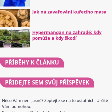
Jak na zavařování kuřecího masa
Hypermangan na zahradě: kdy
pomůže a kdy škodí
PŘÍBĚHY
K ČLÁNKU
PŘIDEJTE
SEM SVŮJ PŘÍSPĚVEK
Něco Vám není jasné? Zeptejte se na to ostatních. Určitě
Vám pomohou.