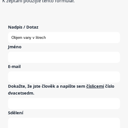
K zeptání použijte tento formulář.
Nadpis / Dotaz
Jméno
E-mail
Dokažte, že jste člověk a napište sem
číslicemi
číslo
dvacetsedm
.
Sdělení