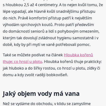
s hloubkou 2,5 až 4 centimetry. A to nejen kvůli tomu, že
lépe vypadají, ale hlavně kvůli snadnějšímu přístupu
do nich. Právě komfortní přístup patří k největším
výhodám sprchových koutů. Proto patří především
do domácností seniorů a lidí s pohybovým omezením,
kterým tak dovolují zvládnout hygienu samostatně i v
době, kdy by při mytí ve vaně potřebovali pomoc.
Také se můžete podívat na článek
Hloubka kořenů
thuje: co hrozí u plotu
. Hloubka kořenů thuje prakticky:
jak hluboko a do šířky rostou, co hrozí u plotu, zídky či
domu a kdy zvolit raději bobkovišeň.
Jaký objem vody má vana
Než se vydáme do obchodu, v klidu se zamyslíme