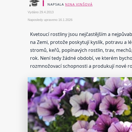
NAPSALA
NINA VINŠOVÁ
Vydáno
29.4.2013
Naposledy upraveno
16.1.2026
Kvetoucí rostliny jsou nejčastějším a nejpův
na Zemi, protože poskytují kyslík, potravu a l
stromů, keřů, popínavých rostlin, trav, mechů,
rok. Není tedy žádné období, ve kterém bychom
rozmnožovací schopnosti a produkují nové rostl