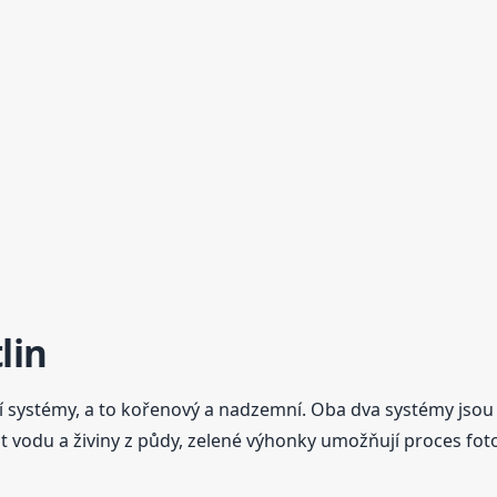
lin
dní systémy, a to kořenový a nadzemní. Oba dva systémy jso
t vodu a živiny z půdy, zelené výhonky umožňují proces foto