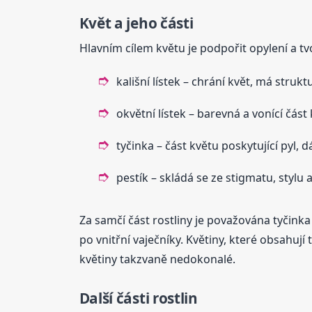
Květ a jeho části
Hlavním cílem květu je podpořit opylení a tvo
kališní lístek – chrání květ, má strukt
okvětní lístek – barevná a vonící část 
tyčinka – část květu poskytující pyl, 
pestík – skládá se ze stigmatu, stylu 
Za samčí část rostliny je považována tyčinka 
po vnitřní vaječníky. Květiny, které obsahují
květiny takzvaně nedokonalé.
Další části rostlin