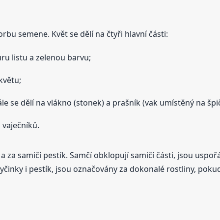
rbu semene. Květ se dělí na čtyři hlavní části:
uru listu a zelenou barvu;
květu;
dále se dělí na vlákno (stonek) a prašník (vak umístěný na špi
a vaječníků.
a za samičí pestík. Samčí obklopují samičí části, jsou uspoř
 tyčinky i pestík, jsou označovány za dokonalé rostliny, poku