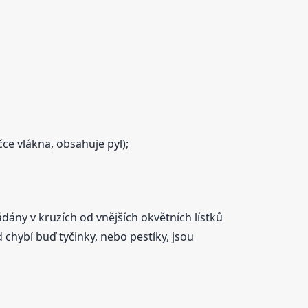
čce vlákna, obsahuje pyl);
ádány v kruzích od vnějších okvětních lístků
d chybí buď tyčinky, nebo pestíky, jsou