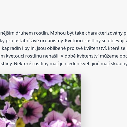
abnějším druhem rostlin. Mohou být také charakterizovány p
éky pro ostatní živé organismy. Kvetoucí rostliny se objevuj
 kapradin i bylin. Jsou oblíbené pro své květenství, které s
 kvetoucí rostlinu nenašli. V době květenství můžeme obdivo
iny. Některé rostliny mají jen jeden květ, jiné mají skupiny