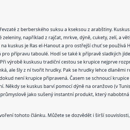
evzaté z berberského suksu a kseksou z arabštiny. Kuskus j
zeleniny, například z rajčat, mrkve, dýně, cukety, zelí, a vě
na kuskus je Ras el-Hanout a pro ostřejší chuť se používá 
 pro přípravu taboulé. Hodí se také k přípravě sladkých jíd
ři výrobě kuskusu tradiční cestou se krupice nejprve rozp
ká, ale šly z ní tvořit hrudky. Pak se hrudky lehce dlaněmi r
 dokud není krupice připravená. Časem se schnoucí krupice 
vání. Někdy se kuskus barví pomocí dýně na oranžovo (v Tuni
í průmyslově jako sušený instantní produkt, který nabobtná j
voření tohoto článku. Můžete se dozvědět i širší souvislosti,