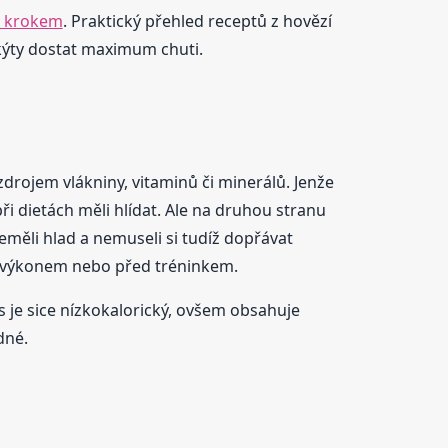
a krokem
. Praktický přehled receptů z hovězí
í kýty dostat maximum chuti.
drojem vlákniny, vitaminů či minerálů. Jenže
ři dietách měli hlídat. Ale na druhou stranu
eměli hlad a nemuseli si tudíž dopřávat
ím výkonem nebo před tréninkem.
s je sice nízkokalorický, ovšem obsahuje
dné.