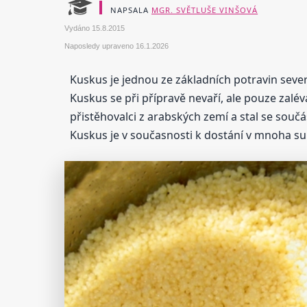
NAPSALA
MGR. SVĚTLUŠE VINŠOVÁ
Vydáno
15.8.2015
Naposledy upraveno
16.1.2026
Kuskus je jednou ze základních potravin seve
Kuskus se při přípravě nevaří, ale pouze zal
přistěhovalci z arabských zemí a stal se souč
Kuskus je v současnosti k dostání v mnoha s