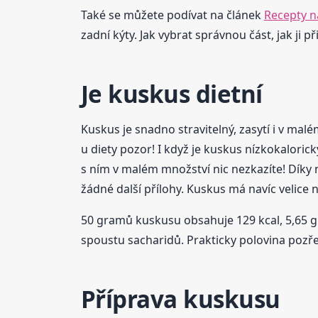
Také se můžete podívat na článek
Recepty n
zadní kýty. Jak vybrat správnou část, jak ji 
Je kuskus dietní
Kuskus je snadno stravitelný, zasytí i v mal
u diety pozor! I když je kuskus nízkokaloric
s ním v malém množství nic nezkazíte! Díky n
žádné další přílohy. Kuskus má navíc velice
50 gramů kuskusu obsahuje 129 kcal, 5,65 g b
spoustu sacharidů. Prakticky polovina pozř
Příprava kuskusu