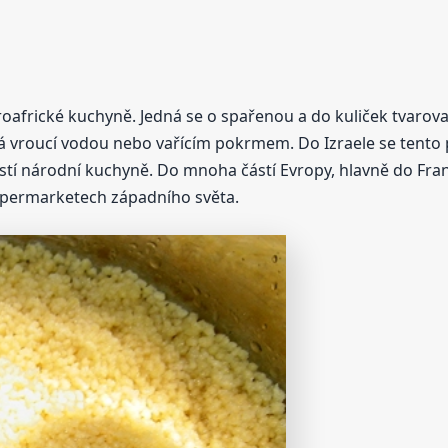
roafrické kuchyně. Jedná se o spařenou a do kuliček tvarov
évá vroucí vodou nebo vařícím pokrmem. Do Izraele se tento 
ástí národní kuchyně. Do mnoha částí Evropy, hlavně do Franc
upermarketech západního světa.