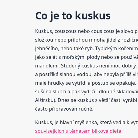
Co je to kuskus
Kuskus, couscous nebo cous cous je slovo př
složkou nebo přílohou mnoha jídel z rozličné 
jehněčího, nebo také ryb. Typickým kořením 
jako salát s mořskými plody nebo se používá
mandlemi. Studený kuskus není moc dobrý. P
a postříká slanou vodou, aby nebyla příliš vlh
malé hrudky se vytřídí a postup se opakuje,
suší na slunci a pak vydrží i dlouhé sklado
Alžírsku). Dnes se kuskus z větší části vyráb
často připravován ručně.
Kuskus, je hlavní myšlenka, která vedla k vyt
souvisejících s tématem bílková dieta