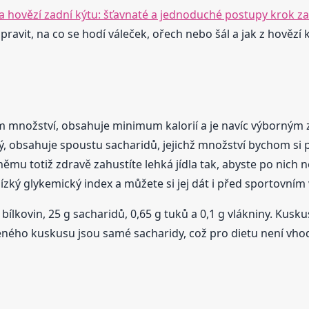
a hovězí zadní kýtu: šťavnaté a jednoduché postupy krok z
připravit, na co se hodí váleček, ořech nebo šál a jak z hověz
ém množství, obsahuje minimum kalorií a je navíc výborným z
ký, obsahuje spoustu sacharidů, jejichž množství bychom si p
ěmu totiž zdravě zahustíte lehká jídla tak, abyste po nich n
 nízký glykemický index a můžete si jej dát i před sportovn
ílkovin, 25 g sacharidů, 0,65 g tuků a 0,1 g vlákniny. Kusku
eného kuskusu jsou samé sacharidy, což pro dietu není vho