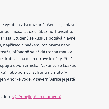
e vyroben z tvrdozrnné pšenice. Je hlavní
tšinou i masa, ať už drůbežího, hovězího,
Harissa. Studený se kuskus podává hlavně
el, například s mlékem, rozinkami nebo
rostře, případně se přidá trocha mouky,
ozdrobí asi na milimetrové kuličky. Příliš
spojí a utvoří zrníčka. Nakonec se kuskus
sku) nebo pomocí šafránu na žluto (v
en v horké vodě. V severní Africe je ještě
 zde je
výběr nejlepších momentů