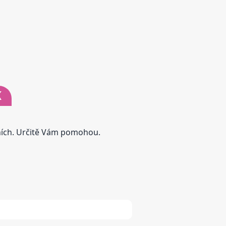
K
tních. Určitě Vám pomohou.