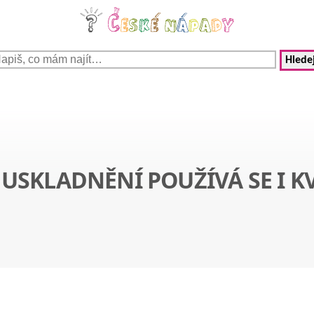
Hledej
USKLADNĚNÍ POUŽÍVÁ SE I K