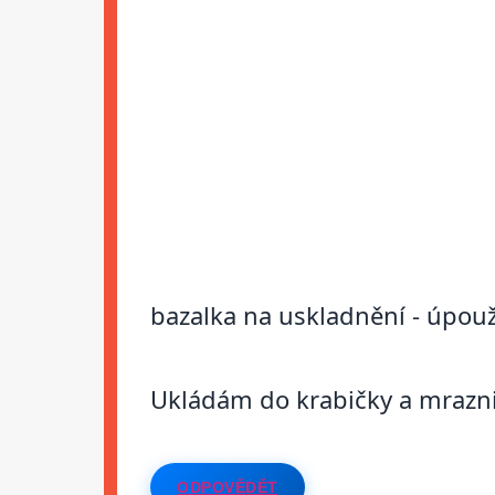
bazalka na uskladnění - úpouží
Ukládám do krabičky a mrazni
ODPOVĚDĚT