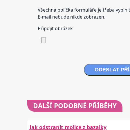
Všechna políčka formuláře je třeba vyplnit
E-mail nebude nikde zobrazen.
Připojit obrázek
ODESLAT PŘ
DALŠÍ
PODOBNÉ PŘÍBĚHY
Jak odstranit molice z bazalky