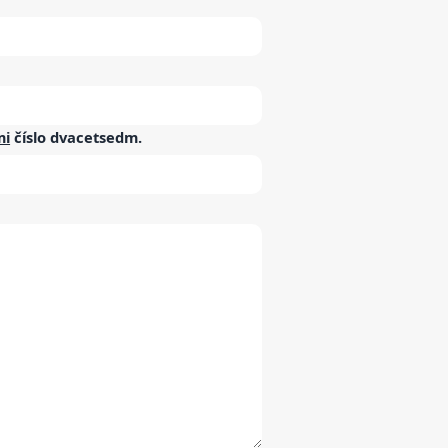
mi
číslo
dvacetsedm
.