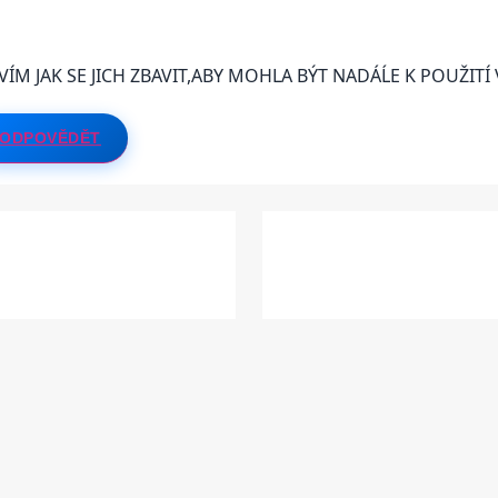
EVÍM JAK SE JICH ZBAVIT,ABY MOHLA BÝT NADÁĹE K POUŽITÍ
ODPOVĚDĚT