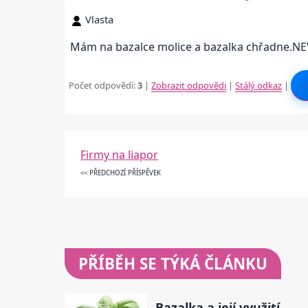
Vlasta
Mám na bazalce molice a bazalka chřadne.N
Počet odpovědí:
3
|
Zobrazit odpovědi
|
Stálý odkaz
|
Firmy na liapor
<< PŘEDCHOZÍ PŘÍSPĚVEK
PŘÍBĚH SE TÝKÁ ČLÁNKU
Bazalka a její využití