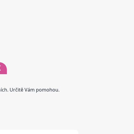
K
tních. Určitě Vám pomohou.