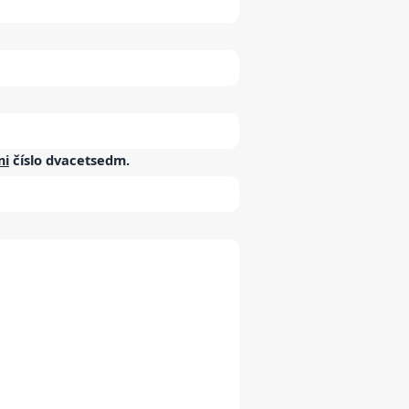
mi
číslo
dvacetsedm
.