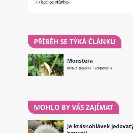
<< PŘEDCHOZÍ PŘÍSPĚVEK
PŘÍBĚH SE TÝKÁ ČLÁNKU
Monstera
NAPSALA: ŠEBKOVÁ R. / KOMENTÁŘŮ: 0
MOHLO BY VÁS ZAJÍMAT
Je krásnohlávek jedovat