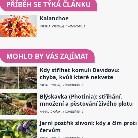
PŘÍBĚH SE TÝKÁ ČLÁNKU
Kalanchoe
NAPSALA: VÁLKOVÁ J. / KOMENTÁŘŮ: 5
MOHLO BY VÁS ZAJÍMAT
Kdy stříhat komuli Davidovu:
chyba, kvůli které nekvete
NAPSAL: DVOŘÁK J. / KOMENTÁŘŮ: 0
Blýskavka (Photinia): stříhání,
množení a pěstování živého plotu
NAPSAL: DVOŘÁK J. / KOMENTÁŘŮ: 0
Jarní postřik slivoní: kdy a čím proti
červům