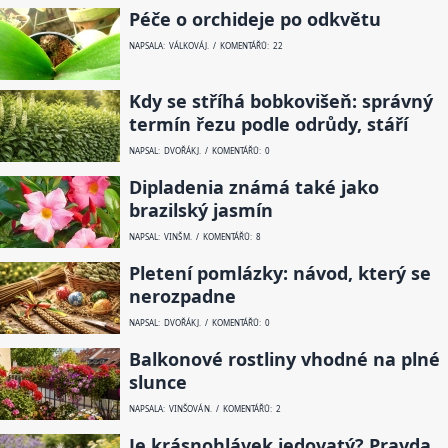
Péče o orchideje po odkvětu
NAPSALA: VÁLKOVÁ J. / KOMENTÁŘŮ: 22
Kdy se stříhá bobkovišeň: správný
termín řezu podle odrůdy, stáří
NAPSAL: DVOŘÁK J. / KOMENTÁŘŮ: 0
Dipladenia známá také jako
brazilský jasmín
NAPSAL: VINŠ M. / KOMENTÁŘŮ: 8
Pletení pomlázky: návod, který se
nerozpadne
NAPSAL: DVOŘÁK J. / KOMENTÁŘŮ: 0
Balkonové rostliny vhodné na plné
slunce
NAPSALA: VINŠOVÁ N. / KOMENTÁŘŮ: 2
Je krásnohlávek jedovatý? Pravda