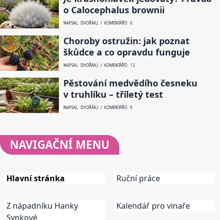
o Calocephalus brownii
NAPSAL: DVOŘÁK J. / KOMENTÁŘŮ: 0
Choroby ostružin: jak poznat
škůdce a co opravdu funguje
NAPSAL: DVOŘÁK J. / KOMENTÁŘŮ: 12
Pěstování medvědího česneku
v truhlíku – tříletý test
NAPSAL: DVOŘÁK J. / KOMENTÁŘŮ: 0
NAVIGAČNÍ
MENU
Hlavní stránka
Ruční práce
Z nápadníku Hanky
Kalendář pro vinaře
Synkové