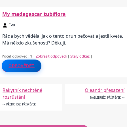
My madagascar tubiflora
Eva
Ráda bych věděla, jak o tento druh pečovat a jestli kvete.
Má někdo zkušenosti? Děkuji.
Počet odpovědí:
1
|
Zobrazit odpovědi
|
Stálý odkaz
|
ODPOVĚDĚT
Rakytník nechtěné
Oleandr přesazení
rozrůstání
NÁSLEDUJÍCÍ PŘÍSPĚVEK >>
<< PŘEDCHOZÍ PŘÍSPĚVEK