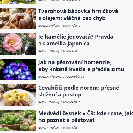
NAPSAL: DVOŘÁK J. / KOMENTÁŘŮ: 1
Tvarohová bábovka hrníčková
s olejem: vláčná bez chyb
NAPSAL: DVOŘÁK J. / KOMENTÁŘŮ: 0
Je kamélie jedovatá? Pravda
o Camellia japonica
NAPSAL: DVOŘÁK J. / KOMENTÁŘŮ: 0
Jak na pěstování hortenzie,
aby krásně kvetla a přežila zimu
NAPSALA: VÁLKOVÁ J. / KOMENTÁŘŮ: 20
Čevabčiči podle norem: přesné
složení a postup
NAPSAL: DVOŘÁK J. / KOMENTÁŘŮ: 0
Medvědí česnek v ČR: kde roste, jak
ho poznat a pěstovat
NAPSAL: DVOŘÁK J. / KOMENTÁŘŮ: 5