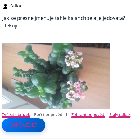
Katka
Jak se presne jmenuje tahle kalanchoe a je jedovata?
Dekuji
Zvětšit obrázek
| Počet odpovědí:
1
|
Zobrazit odpovědi
|
Stálý odkaz
|
ODPOVĚDĚT