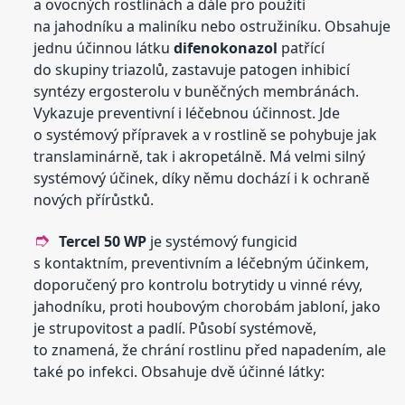
a ovocných rostlinách a dále pro použití
na jahodníku a maliníku nebo ostružiníku. Obsahuje
jednu účinnou látku
difenokonazol
patřící
do skupiny triazolů, zastavuje patogen inhibicí
syntézy ergosterolu v buněčných membránách.
Vykazuje preventivní i léčebnou účinnost. Jde
o systémový přípravek a v rostlině se pohybuje jak
translaminárně, tak i akropetálně. Má velmi silný
systémový účinek, díky němu dochází i k ochraně
nových přírůstků.
Tercel 50 WP
je systémový fungicid
s kontaktním, preventivním a léčebným účinkem,
doporučený pro kontrolu botrytidy u vinné révy,
jahodníku, proti houbovým chorobám jabloní, jako
je strupovitost a padlí. Působí systémově,
to znamená, že chrání rostlinu před napadením, ale
také po infekci. Obsahuje dvě účinné látky: