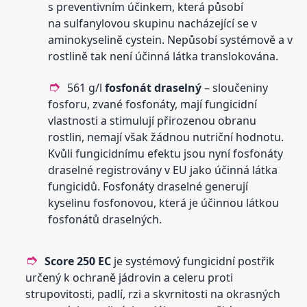
s preventivním účinkem, která působí
na sulfanylovou skupinu nacházející se v
aminokyselině cystein. Nepůsobí systémově a v
rostlině tak není účinná látka translokována.
561 g/l
fosfonát draselný
– sloučeniny
fosforu, zvané fosfonáty, mají fungicidní
vlastnosti a stimulují přirozenou obranu
rostlin, nemají však žádnou nutriční hodnotu.
Kvůli fungicidnímu efektu jsou nyní fosfonáty
draselné registrovány v EU jako účinná látka
fungicidů. Fosfonáty draselné generují
kyselinu fosfonovou, která je účinnou látkou
fosfonátů draselných.
Score 250 EC
je systémový fungicidní postřik
určený k ochraně jádrovin a celeru proti
strupovitosti, padlí, rzi a skvrnitosti na okrasných