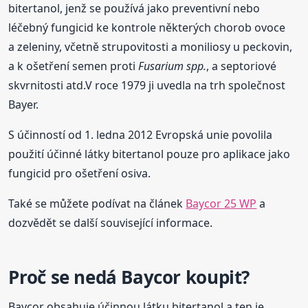
bitertanol, jenž se používá jako preventivní nebo
léčebný fungicid ke kontrole některých chorob ovoce
a zeleniny, včetně strupovitosti a moniliosy u peckovin,
a k ošetření semen proti
Fusarium spp.
, a septoriové
skvrnitosti atd.V roce 1979 ji uvedla na trh společnost
Bayer.
S účinností od 1. ledna 2012 Evropská unie povolila
použití účinné látky bitertanol pouze pro aplikace jako
fungicid pro ošetření osiva.
Také se můžete podívat na článek
Baycor 25 WP
a
dozvědět se další související informace.
Proč se nedá Baycor koupit?
Baycor obsahuje účinnou látku bitertanol a ten je