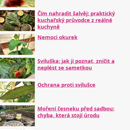
Čím nahradit šalvěj: praktický
kuchařský průvodce z reálné
kuchyně
Nemoci okurek
Sviluška: jak ji poznat, zničit a
neplést se sametkou
Ochrana proti svilušce
Moření česneku před sadbou:
chyba, která stojí úrodu