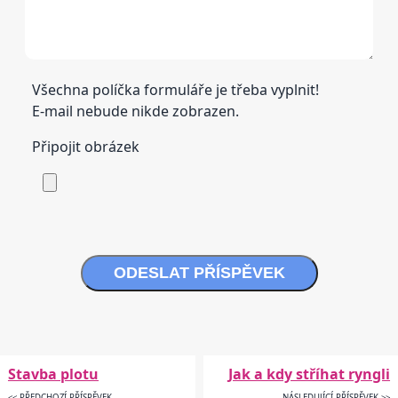
Všechna políčka formuláře je třeba vyplnit!
E-mail nebude nikde zobrazen.
Připojit obrázek
ODESLAT PŘÍSPĚVEK
Stavba plotu
Jak a kdy stříhat ryngli
<< PŘEDCHOZÍ PŘÍSPĚVEK
NÁSLEDUJÍCÍ PŘÍSPĚVEK >>