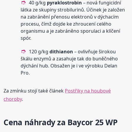
40 g/kg
pyraklostrobin
– nová fungicidní
látka ze skupiny strobilurinů. Účinek je založen
na zabránění přenosu elektronů v dýchacím
procesu, čímž dojde ke zhroucení celého
organismu a je zabráněno sporulaci a klíčení
spór.
120 g/kg
dithianon
– ovlivňuje širokou
škálu enzymů a zasahuje tak do buněčného
dýchání hub. Obsažen je i ve výrobku Delan
Pro.
Za zmínku stojí také článek
Postřiky na houbové
choroby
.
Cena náhrady za Baycor 25 WP