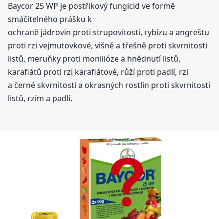
Baycor 25 WP je postřikový fungicid ve formě
smáčitelného prášku k
ochraně jádrovin proti strupovitosti, rybízu a angreštu
proti rzi vejmutovkové, višně a třešně proti skvrnitosti
listů, meruňky proti monilióze a hnědnutí listů,
karafiátů proti rzi karafiátové, růží proti padlí, rzi
a černé skvrnitosti a okrasných rostlin proti skvrnitosti
listů, rzím a padlí.