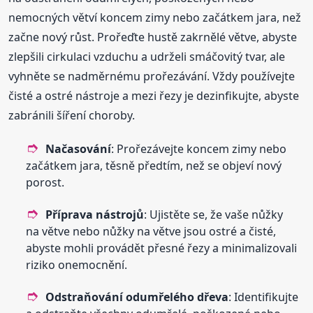
nemocných větví koncem zimy nebo začátkem jara, než
začne nový růst. Prořeďte hustě zakrnělé větve, abyste
zlepšili cirkulaci vzduchu a udrželi smáčovitý tvar, ale
vyhněte se nadměrnému prořezávání. Vždy používejte
čisté a ostré nástroje a mezi řezy je dezinfikujte, abyste
zabránili šíření choroby.
Načasování
: Prořezávejte koncem zimy nebo
začátkem jara, těsně předtím, než se objeví nový
porost.
Příprava nástrojů
: Ujistěte se, že vaše nůžky
na větve nebo nůžky na větve jsou ostré a čisté,
abyste mohli provádět přesné řezy a minimalizovali
riziko onemocnění.
Odstraňování odumřelého dřeva
: Identifikujte