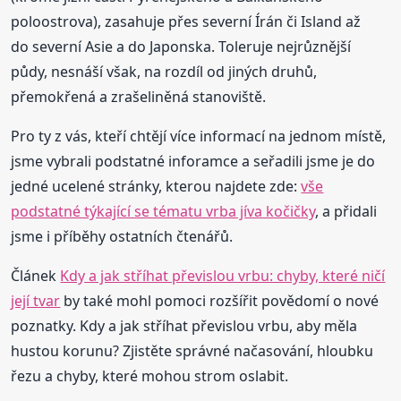
poloostrova), zasahuje přes severní Írán či Island až
do severní Asie a do Japonska. Toleruje nejrůznější
půdy, nesnáší však, na rozdíl od jiných druhů,
přemokřená a zrašeliněná stanoviště.
Pro ty z vás, kteří chtějí více informací na jednom místě,
jsme vybrali podstatné inforamce a seřadili jsme je do
jedné ucelené stránky, kterou najdete zde:
vše
podstatné týkající se tématu vrba jíva kočičky
, a přidali
jsme i příběhy ostatních čtenářů.
Článek
Kdy a jak stříhat převislou vrbu: chyby, které ničí
její tvar
by také mohl pomoci rozšířit povědomí o nové
poznatky. Kdy a jak stříhat převislou vrbu, aby měla
hustou korunu? Zjistěte správné načasování, hloubku
řezu a chyby, které mohou strom oslabit.