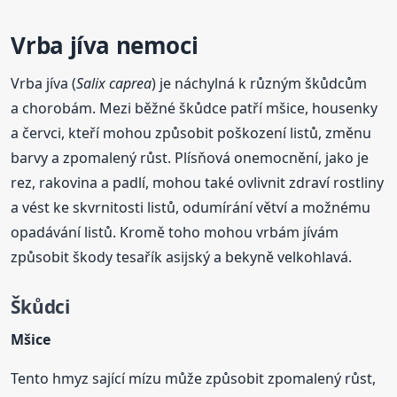
Vrba jíva nemoci
Vrba jíva (
Salix caprea
) je náchylná k různým škůdcům
a chorobám. Mezi běžné škůdce patří mšice, housenky
a červci, kteří mohou způsobit poškození listů, změnu
barvy a zpomalený růst. Plísňová onemocnění, jako je
rez, rakovina a padlí, mohou také ovlivnit zdraví rostliny
a vést ke skvrnitosti listů, odumírání větví a možnému
opadávání listů. Kromě toho mohou vrbám jívám
způsobit škody tesařík asijský a bekyně velkohlavá.
Škůdci
Mšice
Tento hmyz sající mízu může způsobit zpomalený růst,