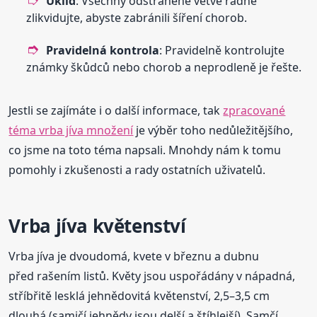
Úklid
: Všechny odstraněné větve řádně
zlikvidujte, abyste zabránili šíření chorob.
Pravidelná kontrola
: Pravidelně kontrolujte
známky škůdců nebo chorob a neprodleně je řešte.
Jestli se zajímáte i o další informace, tak
zpracované
téma vrba jíva množení
je výběr toho nedůležitějšího,
co jsme na toto téma napsali. Mnohdy nám k tomu
pomohly i zkušenosti a rady ostatních uživatelů.
Vrba jíva květenství
Vrba jíva je dvoudomá, kvete v březnu a dubnu
před rašením listů. Květy jsou uspořádány v nápadná,
stříbřitě lesklá jehnědovitá květenství, 2,5–3,5 cm
dlouhá (samičí jehnědy jsou delší a štíhlejší). Samčí