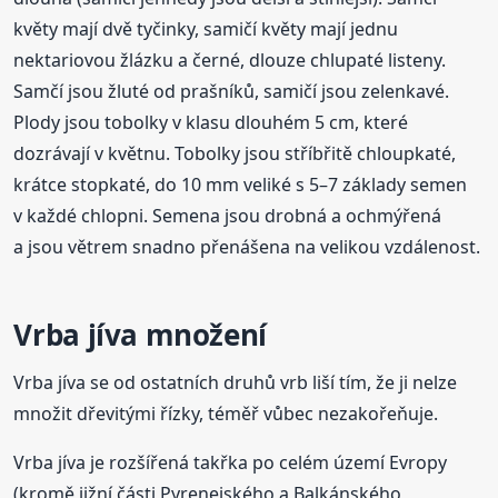
květy mají dvě tyčinky, samičí květy mají jednu
nektariovou žlázku a černé, dlouze chlupaté listeny.
Samčí jsou žluté od prašníků, samičí jsou zelenkavé.
Plody jsou tobolky v klasu dlouhém 5 cm, které
dozrávají v květnu. Tobolky jsou stříbřitě chloupkaté,
krátce stopkaté, do 10 mm veliké s 5–7 základy semen
v každé chlopni. Semena jsou drobná a ochmýřená
a jsou větrem snadno přenášena na velikou vzdálenost.
Vrba jíva množení
Vrba jíva se od ostatních druhů vrb liší tím, že ji nelze
množit dřevitými řízky, téměř vůbec nezakořeňuje.
Vrba jíva je rozšířená takřka po celém území Evropy
(kromě jižní části Pyrenejského a Balkánského