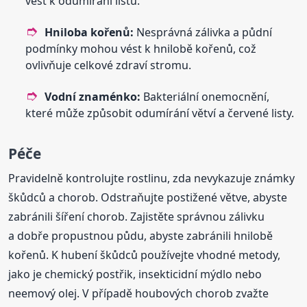
vést k odumírání listů.
Hniloba kořenů:
Nesprávná zálivka a půdní
podmínky mohou vést k hnilobě kořenů, což
ovlivňuje celkové zdraví stromu.
Vodní znaménko:
Bakteriální onemocnění,
které může způsobit odumírání větví a červené listy.
Péče
Pravidelně kontrolujte rostlinu, zda nevykazuje známky
škůdců a chorob. Odstraňujte postižené větve, abyste
zabránili šíření chorob. Zajistěte správnou zálivku
a dobře propustnou půdu, abyste zabránili hnilobě
kořenů. K hubení škůdců používejte vhodné metody,
jako je chemický postřik, insekticidní mýdlo nebo
neemový olej. V případě houbových chorob zvažte