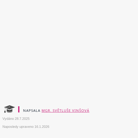
NAPSALA
MGR. SVĚTLUŠE VINŠOVÁ
Vydáno
28.7.2025
Naposledy upraveno
16.1.2026