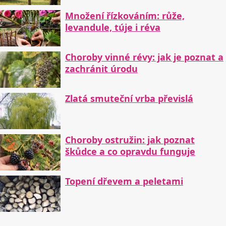
Množení řízkováním: růže,
levandule, túje i réva
Choroby vinné révy: jak je poznat a
zachránit úrodu
Zlatá smuteční vrba převislá
Choroby ostružin: jak poznat
škůdce a co opravdu funguje
Topení dřevem a peletami