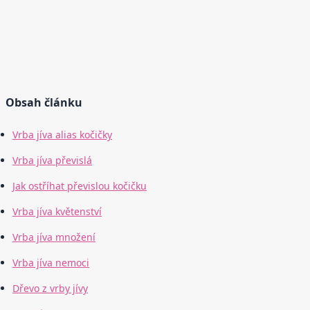
Obsah článku
Vrba jíva alias kočičky
Vrba jíva převislá
Jak ostříhat převislou kočičku
Vrba jíva květenství
Vrba jíva množení
Vrba jíva nemoci
Dřevo z vrby jívy