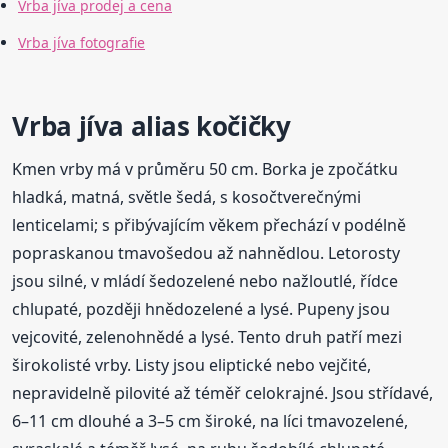
Vrba jíva prodej a cena
Vrba jíva fotografie
Vrba jíva alias kočičky
Kmen vrby má v průměru 50 cm. Borka je zpočátku
hladká, matná, světle šedá, s kosočtverečnými
lenticelami; s přibývajícím věkem přechází v podélně
popraskanou tmavošedou až nahnědlou. Letorosty
jsou silné, v mládí šedozelené nebo nažloutlé, řídce
chlupaté, později hnědozelené a lysé. Pupeny jsou
vejcovité, zelenohnědé a lysé. Tento druh patří mezi
širokolisté vrby. Listy jsou eliptické nebo vejčité,
nepravidelně pilovité až téměř celokrajné. Jsou střídavé,
6–11 cm dlouhé a 3–5 cm široké, na líci tmavozelené,