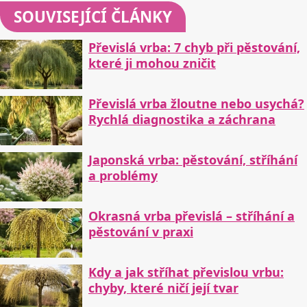
SOUVISEJÍCÍ ČLÁNKY
Převislá vrba: 7 chyb při pěstování,
které ji mohou zničit
Převislá vrba žloutne nebo usychá?
Rychlá diagnostika a záchrana
Japonská vrba: pěstování, stříhání
a problémy
Okrasná vrba převislá – stříhání a
pěstování v praxi
Kdy a jak stříhat převislou vrbu:
chyby, které ničí její tvar