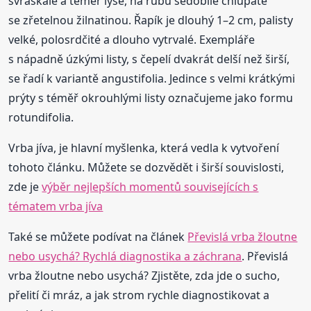
svraskalé a téměř lysé, na rubu šedobílé chlupaté
se zřetelnou žilnatinou. Řapík je dlouhý 1–2 cm, palisty
velké, polosrdčité a dlouho vytrvalé. Exempláře
s nápadně úzkými listy, s čepelí dvakrát delší než širší,
se řadí k variantě angustifolia. Jedince s velmi krátkými
prýty s téměř okrouhlými listy označujeme jako formu
rotundifolia.
Vrba jíva, je hlavní myšlenka, která vedla k vytvoření
tohoto článku. Můžete se dozvědět i širší souvislosti,
zde je
výběr nejlepších momentů souvisejících s
tématem vrba jíva
Také se můžete podívat na článek
Převislá vrba žloutne
nebo usychá? Rychlá diagnostika a záchrana
. Převislá
vrba žloutne nebo usychá? Zjistěte, zda jde o sucho,
přelití či mráz, a jak strom rychle diagnostikovat a