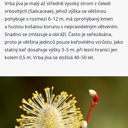
Vrba jíva je malý až středně vysoký strom z čeledi
vrbovitých (Salicaceae), jehož výška se většinou
pohybuje v rozmezí 6–12 m, má zprohýbaný kmen
a hustou košatou korunu s nepravidelným větvením.
Snadno se zmlazuje a obráží. Často je seřezávána,
proto je většina jedinců pouze keřovitého vzrůstu. Jako
statný keř dosahuje výšky 3–5 m, při lesní hranici jen
kolem 0,5 m. Vrba jíva se dožívá 40–50 let.