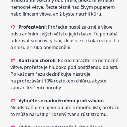
a odstraňte všechny odumřelé, poškozené nebo
nemocné větve. Řezte těsně nad živým pupenem
nebo límcem větve, aniž byste natrhli kůru.
Prořezávání
: Prořeďte hustě zakrnělé větve
odstraněním celých větví u jejich báze. To pomáhá
udržovat smáčovitý tvar, zlepšuje cirkulaci vzduchu
a snižuje riziko onemocnění.
Kontrola chorob
: Pokud narazíte na nemocné
větve, prořežte je hluboko pod postiženou oblastí.
Po každém řezu dezinfikujte nástroje
na prořezávání 10% roztokem chlóru, abyste
zabránili šíření choroby.
Vyhněte se nadměrnému prořezávání
:
Neodstraňujte najednou příliš mnoho listí, protože
to může narušit přirozený tvar a růst stromu.