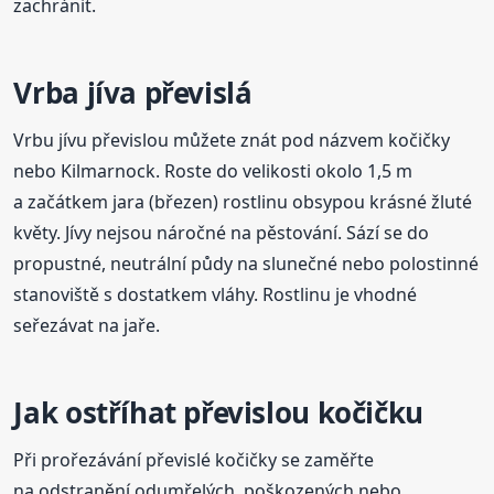
zachránit.
Vrba jíva převislá
Vrbu jívu převislou můžete znát pod názvem kočičky
nebo Kilmarnock. Roste do velikosti okolo 1,5 m
a začátkem jara (březen) rostlinu obsypou krásné žluté
květy. Jívy nejsou náročné na pěstování. Sází se do
propustné, neutrální půdy na slunečné nebo polostinné
stanoviště s dostatkem vláhy. Rostlinu je vhodné
seřezávat na jaře.
Jak ostříhat převislou kočičku
Při prořezávání převislé kočičky se zaměřte
na odstranění odumřelých, poškozených nebo