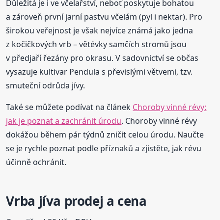
Důležitá je i ve včelařství, neboť poskytuje bohatou
a zároveň první jarní pastvu včelám (pyl i nektar). Pro
širokou veřejnost je však nejvíce známá jako jedna
z kočičkových vrb – větévky samčích stromů jsou
v předjaří řezány pro okrasu. V sadovnictví se občas
vysazuje kultivar Pendula s převislými větvemi, tzv.
smuteční odrůda jívy.
Také se můžete podívat na článek
Choroby vinné révy:
jak je poznat a zachránit úrodu
. Choroby vinné révy
dokážou během pár týdnů zničit celou úrodu. Naučte
se je rychle poznat podle příznaků a zjistěte, jak révu
účinně ochránit.
Vrba jíva prodej a cena