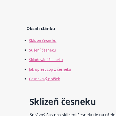
Obsah článku
Sklizeň česneku
Sušení česneku
Skladování česneku
Jak uplést cop z česneku
Česnekový prášek
Sklizeň česneku
Správný čas pro sklízení česneku je na přelo