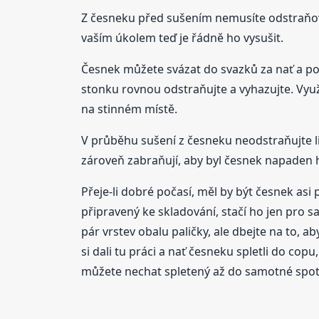
Z česneku před sušením nemusíte odstraňovat
vaším úkolem teď je řádně ho vysušit.
Česnek můžete svázat do svazků za nať a pověsi
stonku rovnou odstraňujte a vyhazujte. Využ
na stinném místě.
V průběhu sušení z česneku neodstraňujte lis
zároveň zabraňují, aby byl česnek napaden h
Přeje-li dobré počasí, měl by být česnek asi
připravený ke skladování, stačí ho jen pro sa
pár vrstev obalu paličky, ale dbejte na to, a
si dali tu práci a nať česneku spletli do cop
můžete nechat spletený až do samotné spot