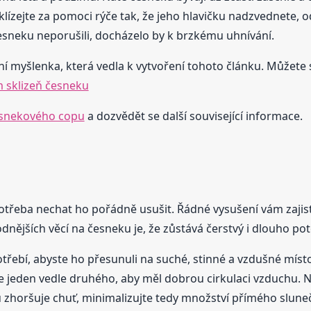
klízejte za pomoci rýče tak, že jeho hlavičku nadzvednete, 
česneku neporušili, docházelo by k brzkému uhnívání.
ní myšlenka, která vedla k vytvoření tohoto článku. Můžete se
m sklizeň česneku
esnekového copu
a dozvědět se další související informace.
otřeba nechat ho pořádně usušit. Řádné vysušení vám zajistí
odnějších věcí na česneku je, že zůstává čerstvý i dlouho pot
otřebí, abyste ho přesunuli na suché, stinné a vzdušné místo
e jeden vedle druhého, aby měl dobrou cirkulaci vzduchu. 
 zhoršuje chuť, minimalizujte tedy množství přímého sluneč