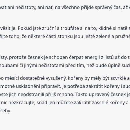
 ani nečistoty, ani nať, na všechno přijde správný čas, až
t je. Pokud jste zruční a troufáte si na to, klidně si natě z
ijte toho, že některé části stonku jsou ještě zelené a pruž
ty, protože česnek je schopen čerpat energii z listů až do t
oubami či jinými nečistotami před tím, než bude úplně suc
 po měsíci dostatečně vysušený, kořeny by měly být scvrklé a
motné uskladnění připravit. Je potřeba zakrátit kořeny i suc
byste jich neodstranili příliš mnoho. Takto upravený česnek j
u, nic nezkracujte, snad jen můžete zakrátit zaschlé kořeny 
řeby.