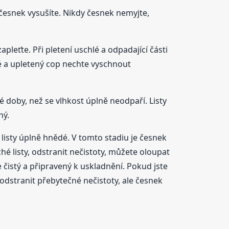
 česnek vysušíte. Nikdy česnek nemyjte,
apleťte. Při pletení uschlé a odpadající části
né a upletený cop nechte vyschnout
é doby, než se vlhkost úplně neodpaří. Listy
hý.
 listy úplně hnědé. V tomto stadiu je česnek
hé listy, odstranit nečistoty, můžete oloupat
e čistý a připravený k uskladnění. Pokud jste
a odstranit přebytečné nečistoty, ale česnek