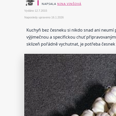
NAPSALA
NINA VINŠOVÁ
Vydáno
12.7.2015
Naposledy upraveno
16.1.2026
Kuchyň bez česneku si nikdo snad ani neumí p
výjimečnou a specifickou chuť připravovaným 
sklizeň pořádně vychutnat, je potřeba česnek 