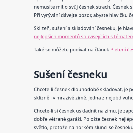
nemusíte mít o svůj česnek strach. Česnek s
Při vyrývání dávejte pozor, abyste hlavičku 
Sklizeň, sušení a skladování česneku, je hlav
nejlepších momentů souvisejících s témate
Také se můžete podívat na článek
Pletení č
Sušení česneku
Chcete-li česnek dlouhodobě skladovat, je p
sklizně i v mrazivé zimě. Jedna z nejobdivuh
Chcete-li si česnek uskladnit na zimu, je zap
dobře větrané garáži. Položte česnek nejlép
světlo, protože na horkém slunci se česneku