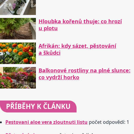
Hloubka kořenů thuje: co hrozí
u plotu
Afrikán: kdy sázet, pěstování
a škůdci
Balkonové rostliny na plné slunce:
co vydrží horko
PŘÍBĚHY
K ČLÁNKU
Pestovani aloe vera zloutnuti listu
počet odpovědí: 1