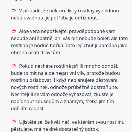
V případě, že některé listy rostliny vyblednou
nebo uvadnou, je potřeba je odříznout.
Aloe vera nepožívejte, pravděpodobně vám
nebude ani špatně, ani vás nic nebude bolet, ale tato
rostlina je hodně hořká. Tato její chuť jí pomáhá jako
obrana proti dravcům.
Pokud necháte rostlině příliš mnoho odnoží,
bude to mít na aloe negativní vliv, protože budou
rostlinu oslabovat. I když neplánujete pěstování
nových rostlinek, odnože průběžně odstraňujte.
Nechtějí-li se vám odnože vyhazovat, zkuste je
nabídnout sousedům a známým, třeba jim tím
uděláte radost.
Ujistěte se, že květináč, ve kterém svou rostlinu
pěstujete, má na dně dostatečný odtok.