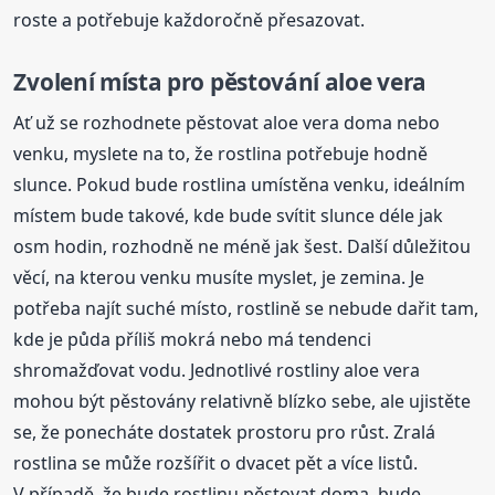
roste a potřebuje každoročně přesazovat.
Zvolení místa pro pěstování aloe vera
Ať už se rozhodnete pěstovat aloe vera doma nebo
venku, myslete na to, že rostlina potřebuje hodně
slunce. Pokud bude rostlina umístěna venku, ideálním
místem bude takové, kde bude svítit slunce déle jak
osm hodin, rozhodně ne méně jak šest. Další důležitou
věcí, na kterou venku musíte myslet, je zemina. Je
potřeba najít suché místo, rostlině se nebude dařit tam,
kde je půda příliš mokrá nebo má tendenci
shromažďovat vodu. Jednotlivé rostliny aloe vera
mohou být pěstovány relativně blízko sebe, ale ujistěte
se, že ponecháte dostatek prostoru pro růst. Zralá
rostlina se může rozšířit o dvacet pět a více listů.
V případě, že bude rostlinu pěstovat doma, bude