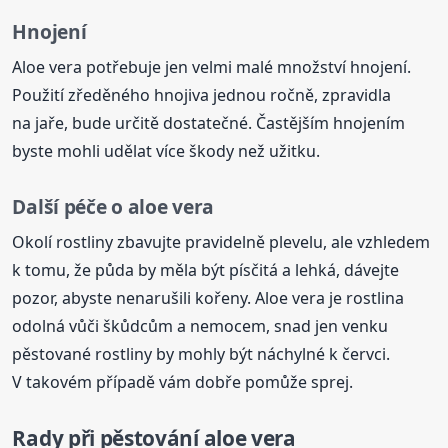
Hnojení
Aloe vera potřebuje jen velmi malé množství hnojení.
Použití zředěného hnojiva jednou ročně, zpravidla
na jaře, bude určitě dostatečné. Častějším hnojením
byste mohli udělat více škody než užitku.
Další péče o aloe vera
Okolí rostliny zbavujte pravidelně plevelu, ale vzhledem
k tomu, že půda by měla být písčitá a lehká, dávejte
pozor, abyste nenarušili kořeny. Aloe vera je rostlina
odolná vůči škůdcům a nemocem, snad jen venku
pěstované rostliny by mohly být náchylné k červci.
V takovém případě vám dobře pomůže sprej.
Rady při pěstování aloe vera