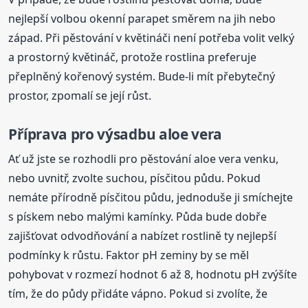
nejlepší volbou okenní parapet směrem na jih nebo
západ. Při pěstování v květináči není potřeba volit velký
a prostorný květináč, protože rostlina preferuje
přeplněný kořenový systém. Bude-li mít přebytečný
prostor, zpomalí se její růst.
Příprava pro výsadbu aloe vera
Ať už jste se rozhodli pro pěstování aloe vera venku,
nebo uvnitř, zvolte suchou, písčitou půdu. Pokud
nemáte přírodně písčitou půdu, jednoduše ji smíchejte
s pískem nebo malými kamínky. Půda bude dobře
zajišťovat odvodňování a nabízet rostlině ty nejlepší
podmínky k růstu. Faktor pH zeminy by se měl
pohybovat v rozmezí hodnot 6 až 8, hodnotu pH zvýšíte
tím, že do půdy přidáte vápno. Pokud si zvolíte, že