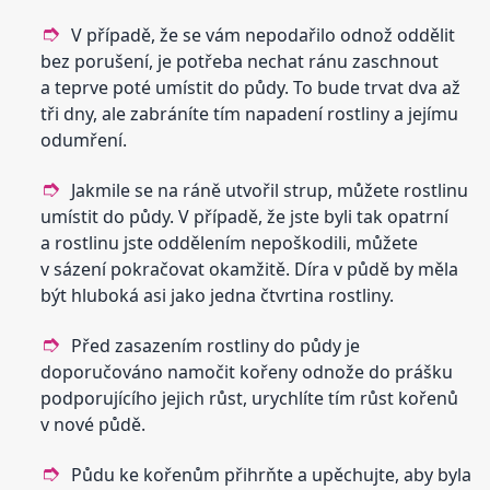
V případě, že se vám nepodařilo odnož oddělit
bez porušení, je potřeba nechat ránu zaschnout
a teprve poté umístit do půdy. To bude trvat dva až
tři dny, ale zabráníte tím napadení rostliny a jejímu
odumření.
Jakmile se na ráně utvořil strup, můžete rostlinu
umístit do půdy. V případě, že jste byli tak opatrní
a rostlinu jste oddělením nepoškodili, můžete
v sázení pokračovat okamžitě. Díra v půdě by měla
být hluboká asi jako jedna čtvrtina rostliny.
Před zasazením rostliny do půdy je
doporučováno namočit kořeny odnože do prášku
podporujícího jejich růst, urychlíte tím růst kořenů
v nové půdě.
Půdu ke kořenům přihrňte a upěchujte, aby byla