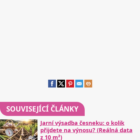
SOUVISEJÍCÍ ČLÁNKY
Jarní výsadba česneku: o kolik
přijdete na výnosu? (Reálná data
z 10 m²)