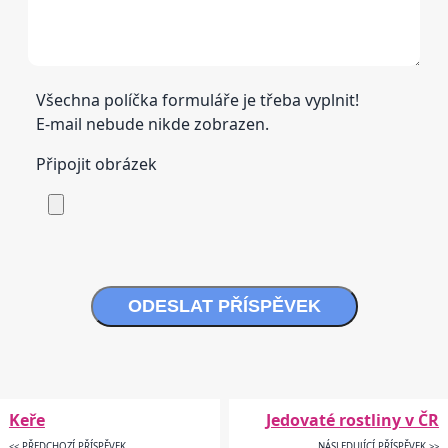
Všechna políčka formuláře je třeba vyplnit!
E-mail nebude nikde zobrazen.
Připojit obrázek
ODESLAT PŘÍSPĚVEK
Keře
Jedovaté rostliny v ČR
<< PŘEDCHOZÍ PŘÍSPĚVEK
NÁSLEDUJÍCÍ PŘÍSPĚVEK >>