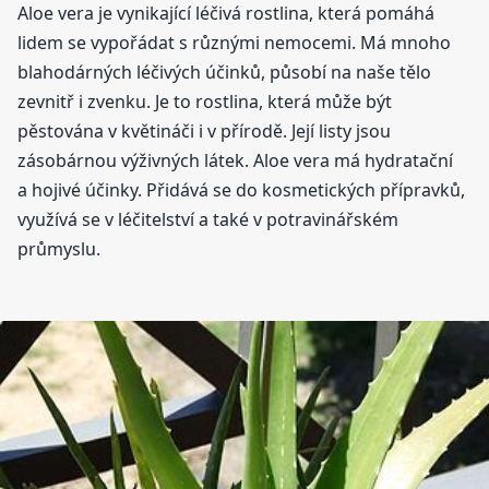
Aloe vera je vynikající léčivá rostlina, která pomáhá
lidem se vypořádat s různými nemocemi. Má mnoho
blahodárných léčivých účinků, působí na naše tělo
zevnitř i zvenku. Je to rostlina, která může být
pěstována v květináči i v přírodě. Její listy jsou
zásobárnou výživných látek. Aloe vera má hydratační
a hojivé účinky. Přidává se do kosmetických přípravků,
využívá se v léčitelství a také v potravinářském
průmyslu.