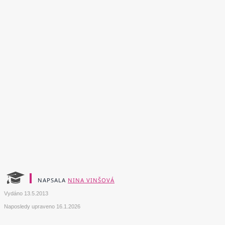
NAPSALA
NINA VINŠOVÁ
Vydáno
13.5.2013
Naposledy upraveno
16.1.2026