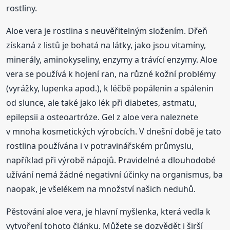
rostliny.
Aloe vera je rostlina s neuvěřitelným složením. Dřeň
získaná z listů je bohatá na látky, jako jsou vitamíny,
minerály, aminokyseliny, enzymy a trávící enzymy. Aloe
vera se používá k hojení ran, na různé kožní problémy
(vyrážky, lupenka apod.), k léčbě popálenin a spálenin
od slunce, ale také jako lék při diabetes, astmatu,
epilepsii a osteoartróze. Gel z aloe vera naleznete
v mnoha kosmetických výrobcích. V dnešní době je tato
rostlina používána i v potravinářském průmyslu,
například při výrobě nápojů. Pravidelné a dlouhodobé
užívání nemá žádné negativní účinky na organismus, ba
naopak, je všelékem na množství našich neduhů.
Pěstování aloe vera, je hlavní myšlenka, která vedla k
vytvoření tohoto článku. Můžete se dozvědět i širší