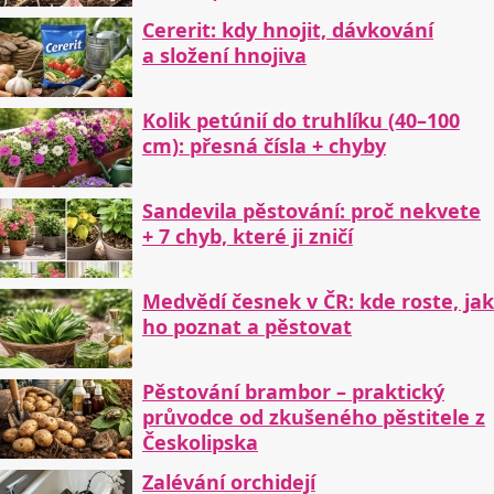
Cererit: kdy hnojit, dávkování
a složení hnojiva
Kolik petúnií do truhlíku (40–100
cm): přesná čísla + chyby
Sandevila pěstování: proč nekvete
+ 7 chyb, které ji zničí
Medvědí česnek v ČR: kde roste, jak
ho poznat a pěstovat
Pěstování brambor – praktický
průvodce od zkušeného pěstitele z
Českolipska
Zalévání orchidejí