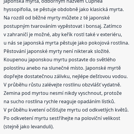
Japonská myrta, odborným názvem Cuphea
hyssopifolia, se pěstuje obdobně jako klasická myrta.
Na rozdíl od běžné myrty můžete z té japonské
postupným tvarováním vypěstovat i bonsaj. Zatímco
v zahraničí je možné, aby keřík rostl také v exteriéru,
u nás se japonská myrta pěstuje jako pokojová rostlina.
Pěstování japonské myrty není nikterak složité.
Koupenou japonskou myrtu postavte do světlého
polostínu anebo na slunečné místo. Japonské myrtě
dopřejte dostatečnou zálivku, nejlépe dešťovou vodou.
V průběhu růstu zalévejte rostlinu obzvlášť vydatně.
Zemina pod myrtou nesmí nikdy vyschnout, protože
na sucho rostlina rychle reaguje opadáním lístků.
V průběhu kvetení očišťujte myrtu od odkvetlých květů.
Po odkvetení myrtu sestříhejte na poloviční velikost
(stejně jako levanduli).