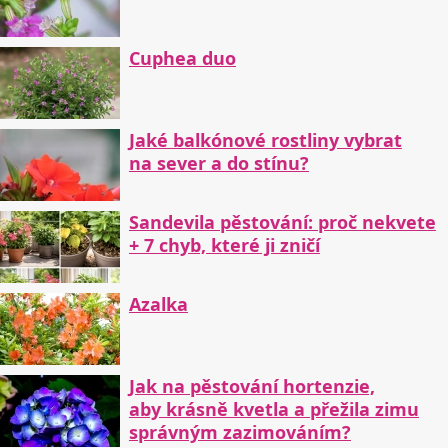
Cuphea duo
Jaké balkónové rostliny vybrat
na sever a do stínu?
Sandevila pěstování: proč nekvete
+ 7 chyb, které ji zničí
Azalka
Jak na pěstování hortenzie,
aby krásně kvetla a přežila zimu
správným zazimováním?