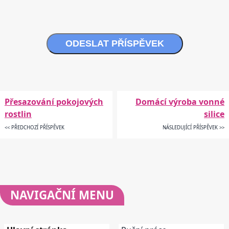
ODESLAT PŘÍSPĚVEK
Přesazování pokojových
Domácí výroba vonné
rostlin
silice
<< PŘEDCHOZÍ PŘÍSPĚVEK
NÁSLEDUJÍCÍ PŘÍSPĚVEK >>
NAVIGAČNÍ
MENU