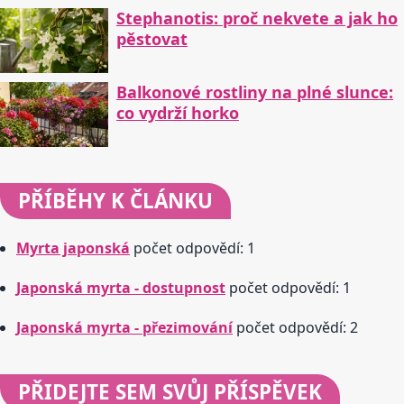
Stephanotis: proč nekvete a jak ho
pěstovat
Balkonové rostliny na plné slunce:
co vydrží horko
PŘÍBĚHY
K ČLÁNKU
Myrta japonská
počet odpovědí: 1
Japonská myrta - dostupnost
počet odpovědí: 1
Japonská myrta - přezimování
počet odpovědí: 2
PŘIDEJTE
SEM SVŮJ PŘÍSPĚVEK