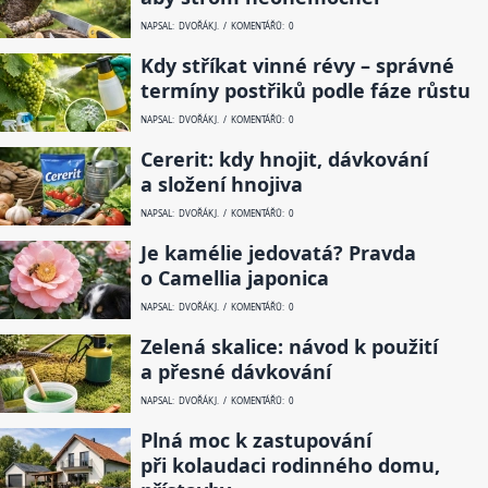
NAPSAL: DVOŘÁK J. / KOMENTÁŘŮ: 0
Kdy stříkat vinné révy – správné
termíny postřiků podle fáze růstu
NAPSAL: DVOŘÁK J. / KOMENTÁŘŮ: 0
Cererit: kdy hnojit, dávkování
a složení hnojiva
NAPSAL: DVOŘÁK J. / KOMENTÁŘŮ: 0
Je kamélie jedovatá? Pravda
o Camellia japonica
NAPSAL: DVOŘÁK J. / KOMENTÁŘŮ: 0
Zelená skalice: návod k použití
a přesné dávkování
NAPSAL: DVOŘÁK J. / KOMENTÁŘŮ: 0
Plná moc k zastupování
při kolaudaci rodinného domu,