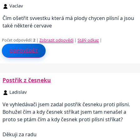
Vaclav
Čím ošetřit svvestku která má plody chycen plísní a jsou
také některé cervave
Počet odpovědí:
2
|
Zobrazit odpovědi
|
Stálý odkaz
|
ODPOVĚDĚT
Postřik z česneku
Ladislav
Ve vyhledávači jsem zadal postřik česneku proti plísni.
Bohužel čím a kdy česnek stříkat jsem tam nenašel a
proto se ptám čím a kdy česnek proti plísni stříkat?
Děkuji za radu