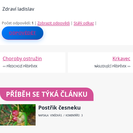
Zdraví ladislav
Počet odpovědí:
1
|
Zobrazit odpovědi
|
Stálý odkaz
|
ODPOVĚDĚT
Choroby ostružin
Krkavec
<< PŘEDCHOZÍ PŘÍSPĚVEK
NÁSLEDUJÍCÍ PŘÍSPĚVEK >>
PŘÍBĚH SE TÝKÁ ČLÁNKU
Postřik česneku
NAPSALA: VINŠOVÁ S. / KOMENTÁŘŮ: 3