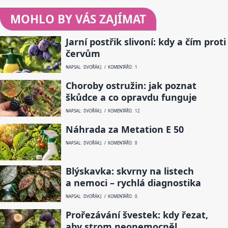
MOHLO BY VÁS ZAJÍMAT
Jarní postřik slivoní: kdy a čím proti
červům
NAPSAL: DVOŘÁK J. / KOMENTÁŘŮ: 1
Choroby ostružin: jak poznat
škůdce a co opravdu funguje
NAPSAL: DVOŘÁK J. / KOMENTÁŘŮ: 12
Náhrada za Metation E 50
NAPSAL: DVOŘÁK J. / KOMENTÁŘŮ: 0
Blýskavka: skvrny na listech
a nemoci – rychlá diagnostika
NAPSAL: DVOŘÁK J. / KOMENTÁŘŮ: 0
Prořezávání švestek: kdy řezat,
aby strom neonemocněl