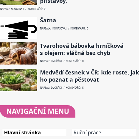
přístavby,
NAPSAL: NOVOTNÝ J. / KOMENTÁŘŮ: 0
Šatna
NAPSALA: KONÁŠOVÁ J. / KOMENTÁŘŮ: 0
Tvarohová bábovka hrníčková
s olejem: vláčná bez chyb
NAPSAL: DVOŘÁK J. / KOMENTÁŘŮ: 0
Medvědí česnek v ČR: kde roste, jak
ho poznat a pěstovat
NAPSAL: DVOŘÁK J. / KOMENTÁŘŮ: 5
NAVIGAČNÍ
MENU
Hlavní stránka
Ruční práce