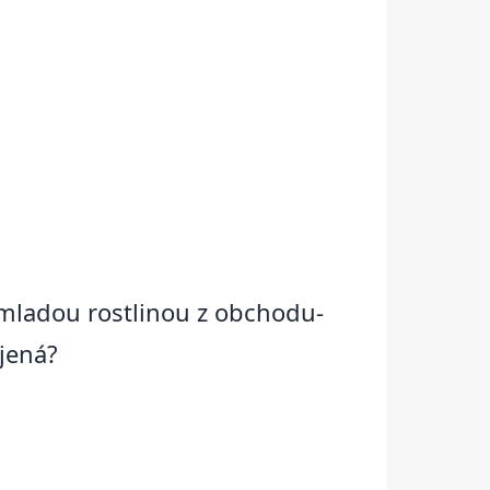
s mladou rostlinou z obchodu-
jená?