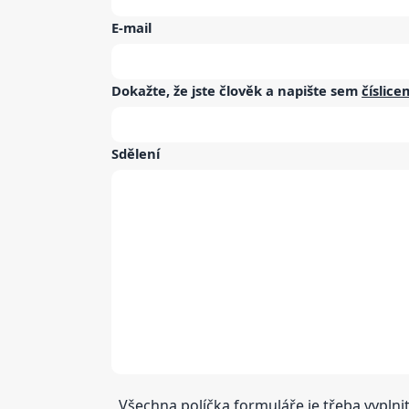
E-mail
Dokažte, že jste člověk a napište sem
číslice
Sdělení
Všechna políčka formuláře je třeba vyplnit