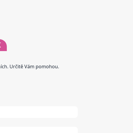
K
tních. Určitě Vám pomohou.