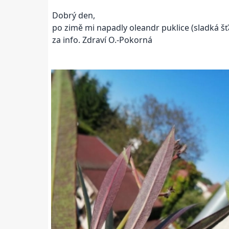
Dobrý den,
po zimě mi napadly oleandr puklice (sladká šťáva
za info. Zdraví O.-Pokorná