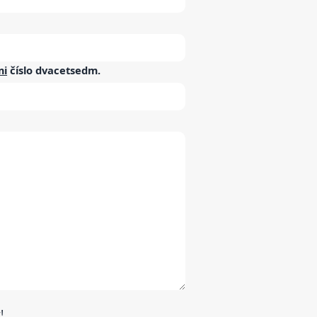
mi
číslo
dvacetsedm
.
!