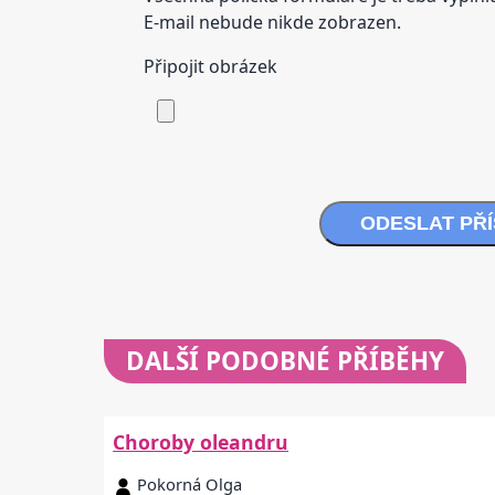
E-mail nebude nikde zobrazen.
Připojit obrázek
ODESLAT PŘ
DALŠÍ
PODOBNÉ PŘÍBĚHY
Choroby oleandru
Pokorná Olga