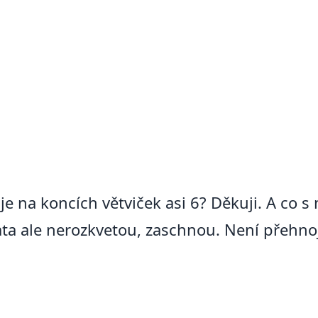
je na koncích větviček asi 6? Děkuji. A co 
ata ale nerozkvetou, zaschnou. Není přehno