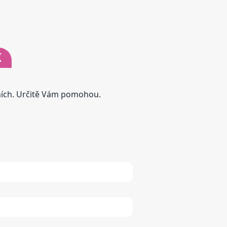
K
tních. Určitě Vám pomohou.