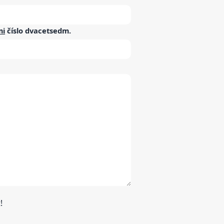
mi
číslo
dvacetsedm
.
!