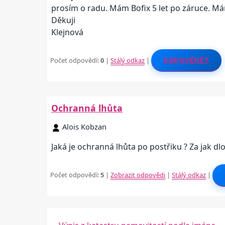
prosím o radu. Mám Bofix 5 let po záruce. M
Děkuji
Klejnová
Počet odpovědí:
0
|
Stálý odkaz
|
ODPOVĚDĚT
Ochranná lhůta
Alois Kobzan
Jaká je ochranná lhůta po postřiku ? Za jak dl
Počet odpovědí:
5
|
Zobrazit odpovědi
|
Stálý odkaz
|