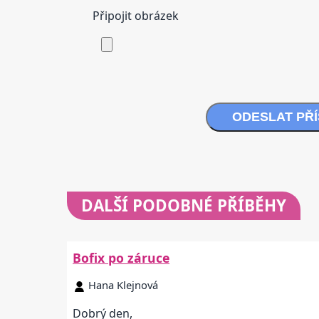
Připojit obrázek
ODESLAT PŘ
DALŠÍ
PODOBNÉ PŘÍBĚHY
Bofix po záruce
Hana Klejnová
Dobrý den,